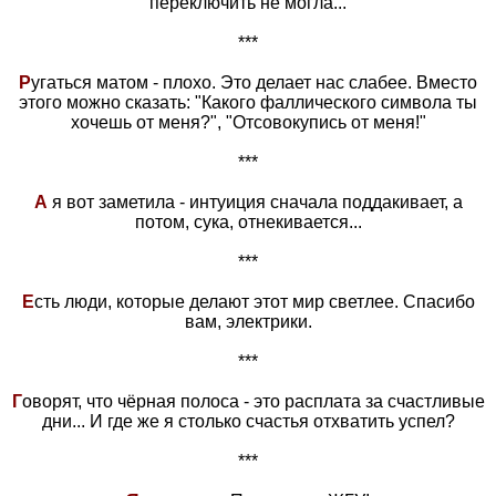
переключить не могла...
***
Р
угаться матом - плохо. Это делает нас слабее. Вместо
этого можно сказать: "Какого фаллического символа ты
хочешь от меня?", "Отсовокупись от меня!"
***
А
я вот заметила - интуиция сначала поддакивает, а
потом, сука, отнекивается...
***
Е
сть люди, которые делают этот мир светлее. Спасибо
вам, электрики.
***
Г
оворят, что чёрная полоса - это расплата за счастливые
дни... И где же я столько счастья отхватить успел?
***