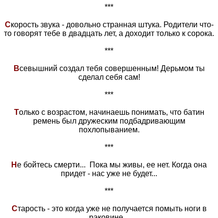
***
С
корость звука - довольно странная штука. Родители что-
то говорят тебе в двадцать лет, а доходит только к сорока.
***
В
севышний создал тебя совершенным! Дерьмом ты
сделал себя сам!
***
Т
олько с возрастом, начинаешь понимать, что батин
ремень был дружеским подбадривающим
похлопыванием.
***
Н
е бойтесь смерти... Пока мы живы, ее нет. Когда она
придет - нас уже не будет...
***
С
тарость - это когда уже не получается помыть ноги в
раковине...