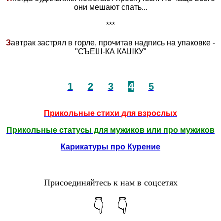
они мешают спать...
***
З
автрак застрял в горле, прочитав надпись на упаковке -
"СЪЕШ-КА КАШКУ"
1
2
3
4
5
Прикольные стихи для взрослых
Прикольные статусы для мужиков или про мужиков
Карикатуры про Курение
Присоединяйтесь к нам в соцсетях
👇 👇