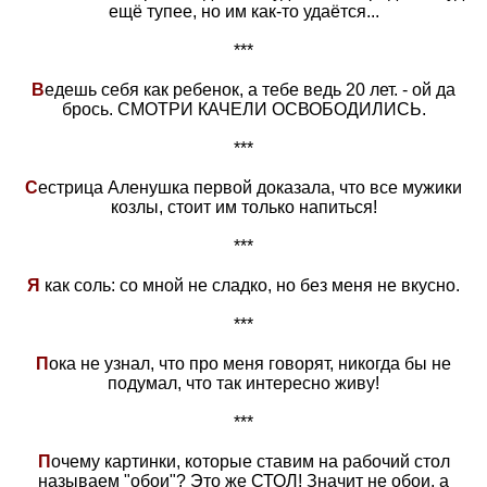
ещё тупее, но им как-то удаётся...
***
В
едешь себя как ребенок, а тебе ведь 20 лет. - ой да
брось. СМОТРИ КАЧЕЛИ ОСВОБОДИЛИСЬ.
***
С
естрица Аленушка первой доказала, что все мужики
козлы, стоит им только напиться!
***
Я
как соль: со мной не сладко, но без меня не вкусно.
***
П
ока не узнал, что про меня говорят, никогда бы не
подумал, что так интересно живу!
***
П
очему картинки, которые ставим на рабочий стол
называем "обои"? Это же СТОЛ! Значит не обои, а