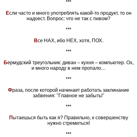
***
Е
сли часто и много употреблять какой-то продукт, то он
надоест. Вопрос: что не так с пивом?
***
В
се НАХ, ибо НЕХ, хотя, ПОХ.
***
Б
ермудский треугольник: диван – кухня – компьютер. Ох,
и много народу в нем пропало…
***
Ф
раза, после которой начинает работать заклинание
забвения: "Главное не забыть!"
***
П
ытаешься быть как я? Правильно, к совершенству
нужно стремиться!
***