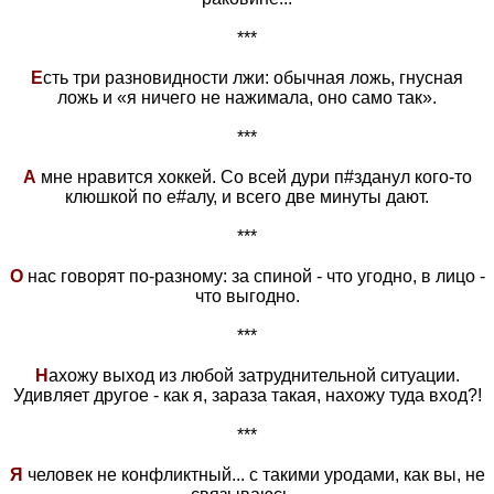
***
Е
сть три разновидности лжи: обычная ложь, гнусная
ложь и «я ничего не нажимала, оно само так».
***
А
мне нравится хоккей. Со всей дури п#зданул кого-то
клюшкой по е#алу, и всего две минуты дают.
***
О
нас говорят по-разному: за спиной - что угодно, в лицо -
что выгодно.
***
Н
ахожу выход из любой затруднительной ситуации.
Удивляет другое - как я, зараза такая, нахожу туда вход?!
***
Я
человек не конфликтный... с такими уродами, как вы, не