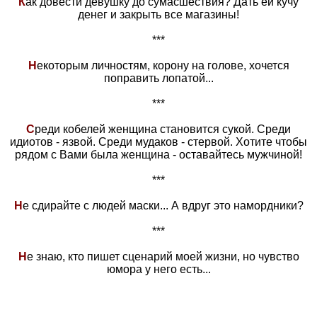
К
ак довести девушку до сумасшествия? Дать ей кучу
денег и закрыть все магазины!
***
Н
екоторым личностям, корону на голове, хочется
поправить лопатой...
***
С
реди кобелей женщина становится сукой. Cреди
идиотов - язвой. Среди мудаков - стервой. Хотите чтобы
рядом с Вами была женщина - оставайтесь мужчиной!
***
Н
е сдирайте с людей маски... А вдруг это намордники?
***
Н
е знаю, кто пишет сценарий моей жизни, но чувство
юмора у него есть...