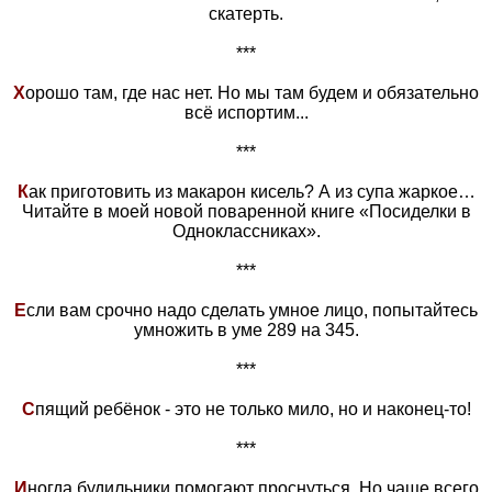
скатерть.
***
Х
орошо там, где нас нет. Но мы там будем и обязательно
всё испортим...
***
К
ак приготовить из макарон кисель? А из супа жаркое…
Читайте в моей новой поваренной книге «Посиделки в
Одноклассниках».
***
Е
сли вам срочно надо сделать умное лицо, попытайтесь
умножить в уме 289 на 345.
***
С
пящий ребёнок - это не только мило, но и наконец-то!
***
И
ногда будильники помогают проснуться. Но чаще всего