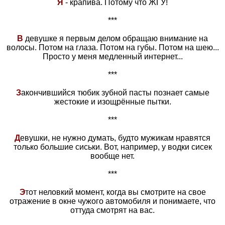
Я
- крапива. Потому что ЖГУ!
***
В
девушке я первым делом обращаю внимание на
волосы. Потом на глаза. Потом на губы. Потом на шею...
Просто у меня медленный интернет...
***
З
акончившийся тюбик зубной пасты познает самые
жестокие и изощрённые пытки.
***
Д
евушки, не нужно думать, будто мужикам нравятся
только большие сиськи. Вот, например, у водки сисек
вообще нет.
***
Э
тот неловкий момент, когда вы смотрите на свое
отражение в окне чужого автомобиля и понимаете, что
оттуда смотрят на вас.