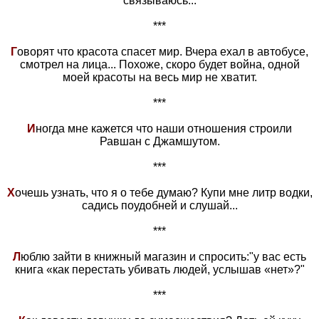
связываюсь...
***
Г
оворят что красота спасет мир. Вчера ехал в автобусе,
смотрел на лица... Похоже, скоро будет война, одной
моей красоты на весь мир не хватит.
***
И
ногда мне кажется что наши отношения строили
Равшан с Джамшутом.
***
Х
очешь узнать, что я о тебе думаю? Купи мне литр водки,
садись поудобней и слушай...
***
Л
юблю зайти в книжный магазин и спросить:"у вас есть
книга «как перестать убивать людей, услышав «нет»?"
***