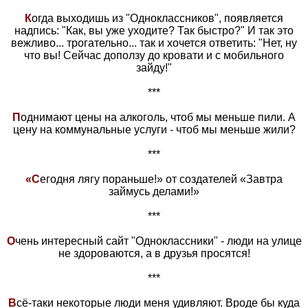
К
огда выходишь из "Одноклассников", появляется
надпись: "Как, вы уже уходите? Так быстро?" И так это
вежливо... трогательно... так и хочется ответить: "Нет, ну
что вы! Сейчас доползу до кровати и с мобильного
зайду!"
***
П
однимают цены на алкоголь, чтоб мы меньше пили. А
цену на коммунальные услуги - чтоб мы меньше жили?
***
«С
егодня лягу пораньше!» от создателей «Завтра
займусь делами!»
***
О
чень интересный сайт "Одноклассники" - люди на улице
не здороваются, а в друзья просятся!
***
В
сё-таки некоторые люди меня удивляют. Вроде бы куда