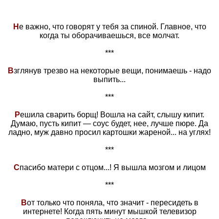
Н
е важно, что говорят у тебя за спиной. Главное, что
когда ты оборачиваешься, все молчат.
***
В
зглянув трезво на некоторые вещи, понимаешь - надо
выпить...
***
Р
ешила сварить борщ! Вошла на сайт, слышу кипит.
Думаю, пусть кипит — соус будет, нее, лучше пюре. Да
ладно, муж давно просил картошки жареной... на углях!
***
С
пасибо матери с отцом...! Я вышла мозгом и лицом
***
В
от только что поняла, что значит - пересидеть в
интернете! Когда пять минут мышкой телевизор