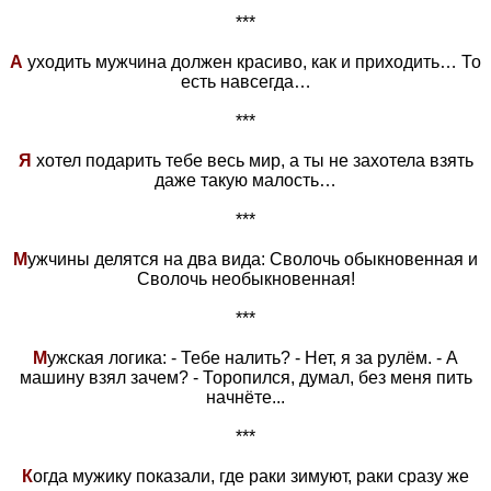
***
А
уходить мужчина должен красиво, как и приходить… То
есть навсегда…
***
Я
хотел подарить тебе весь мир, а ты не захотела взять
даже такую малость…
***
М
ужчины делятся на два вида: Сволочь обыкновенная и
Сволочь необыкновенная!
***
М
ужская логика: - Тебе налить? - Нет, я за рулём. - А
машину взял зачем? - Торопился, думал, без меня пить
начнёте...
***
К
огда мужику показали, где раки зимуют, раки сразу же