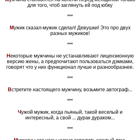
для того, чтоб заглянуть ей под юбку
***
М
ужик сказал-мужик сделал! Девушки! Это про двух
разных мужиков!
***
Н
екоторые мужчины не устанавливают лицензионную
версию жены, а предпочитают пользоваться дэмками,
говорят что у них функционал лучше и разнообразнее.
***
В
стретите настоящего мужчину, возьмите автограф...
***
Ч
ужой мужик, когда пьяный, такой веселый и
интересный, а свой ... дурак дураком...
***