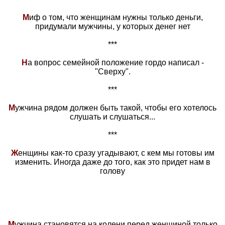
М
иф о том, что женщинам нужны только деньги,
придумали мужчины, у которых денег нет
***
Н
а вопрос семейной положение гордо написал -
"Сверху".
***
М
ужчина рядом должен быть такой, чтобы его хотелось
слушать и слушаться...
***
Ж
енщины как-то сразу угадывают, с кем мы готовы им
изменить. Иногда даже до того, как это придет нам в
голову
М
ужчина становятся на колени перед женщиной только