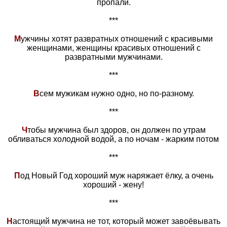
пропали.
***
М
ужчины хотят развратных отношений с красивыми
женщинами, женщины красивых отношений с
развратными мужчинами.
***
В
сем мужикам нужно одно, но по-разному.
***
Ч
тобы мужчина был здоров, он должен по утрам
обливаться холодной водой, а по ночам - жарким потом
***
П
од Новый Год хороший муж наряжает ёлку, а очень
хороший - жену!
***
Н
астоящий мужчина не тот, который может завоёвывать