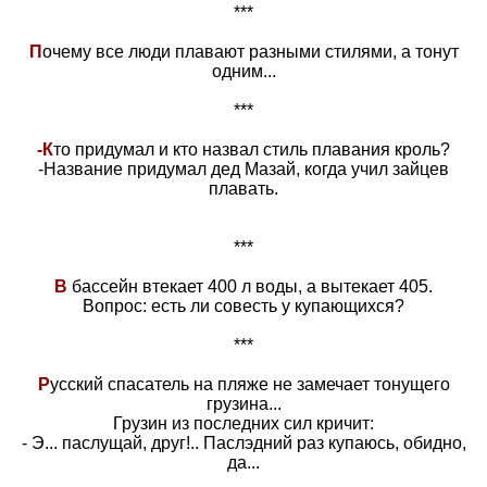
***
П
очему все люди плавают разными стилями, а тонут
одним...
***
-К
то придумал и кто назвал стиль плавания кроль?
-Название придумал дед Мазай, когда учил зайцев
плавать.
***
В
бассейн втекает 400 л воды, а вытекает 405.
Вопрос: есть ли совесть у купающихся?
***
Р
усский спасатель на пляже не замечает тонущего
грузина...
Грузин из последних сил кричит:
- Э... паслущай, друг!.. Паслэдний раз купаюсь, обидно,
да...