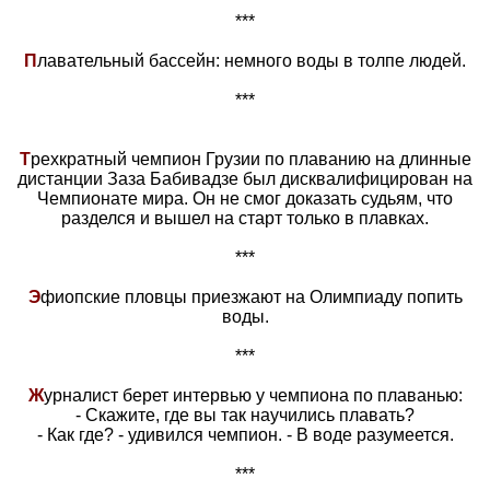
***
П
лавательный бассейн: немного воды в толпе людей.
***
Т
рехкратный чемпион Грузии по плаванию на длинные
дистанции Заза Бабивадзе был дисквалифицирован на
Чемпионате мира. Он не смог доказать судьям, что
разделся и вышел на старт только в плавках.
***
Э
фиопские пловцы приезжают на Олимпиаду попить
воды.
***
Ж
урналист берет интервью у чемпиона по плаванью:
- Скажите, где вы так научились плавать?
- Как где? - удивился чемпион. - В воде разумеется.
***