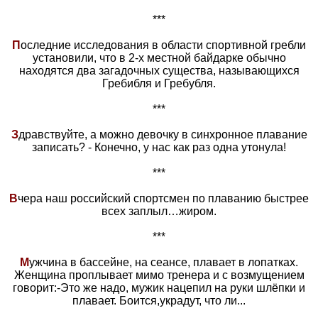
***
П
оследние исследования в области спортивной гребли
установили, что в 2-х местной байдарке обычно
находятся два загадочных существа, называющихся
Гребибля и Гребубля.
***
З
дравствуйте, а можно девочку в синхронное плавание
записать? - Конечно, у нас как раз одна утонула!
***
В
чера наш российский спортсмен по плаванию быстрее
всех заплыл…жиром.
***
М
ужчина в бассейне, на сеансе, плавает в лопатках.
Женщина проплывает мимо тренера и с возмущением
говорит:-Это же надо, мужик нацепил на руки шлёпки и
плавает. Боится,украдут, что ли...