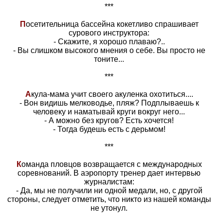
***
П
осетительница бассейна кокетливо спрашивает
сурового инструктора:
- Скажите, я хорошо плаваю?..
- Вы слишком высокого мнения о себе. Вы просто не
тоните...
***
А
кула-мама учит своего акуленка охотиться....
- Вон видишь мелководье, пляж? Подплываешь к
человеку и наматывай круги вокруг него...
- А можно без кругов? Есть хочется!
- Тогда будешь есть с дерьмом!
***
К
оманда пловцов возвращается с международных
соревнований. В аэропорту тренер дает интервью
журналистам:
- Да, мы не получили ни одной медали, но, с другой
стороны, следует отметить, что никто из нашей команды
не утонул.