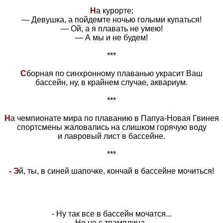
Н
а курорте:
— Девушка, а пойдемте ночью голыми купаться!
— Ой, а я плавать не умею!
— А мы и не будем!
***
С
борная по синхронному плаванью украсит Ваш
бассейн, ну, в крайнем случае, аквариум.
***
Н
а чемпионате мира по плаванию в Папуа-Новая Гвинея
спортсмены жаловались на слишком горячую воду
и лавровый лист в бассейне.
***
- Э
й, ты, в синей шапочке, кончай в бассейне мочиться!
- Hy так все в бассейн мочатся...
- Hо не с тpамплина...