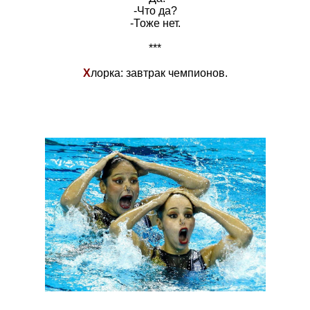
-Что да?
-Тоже нет.
***
Х
лорка: завтрак чемпионов.