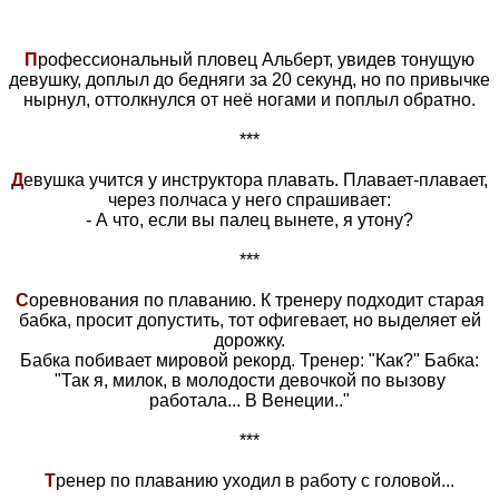
П
рофессиональный пловец Альберт, увидев тонущую
девушку, доплыл до бедняги за 20 секунд, но по привычке
нырнул, оттолкнулся от неё ногами и поплыл обратно.
***
Д
евушка учится у инструктора плавать. Плавает-плавает,
через полчаса у него спрашивает:
- А что, если вы палец вынете, я утону?
***
С
оревнования по плаванию. К тренеру подходит старая
бабка, просит допустить, тот офигевает, но выделяет ей
дорожку.
Бабка побивает мировой рекорд. Тренер: "Как?" Бабка:
"Так я, милок, в молодости девочкой по вызову
работала... В Венеции.."
***
Т
ренер по плаванию уходил в работу с головой...