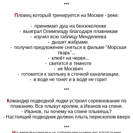
***
П
ловец который тренируется на Москве - реке:
- принимает душ на бензоколонке
- выиграл Олимпиаду благодаря плавникам
- изучил всю таблицу Менделеева
- дышит жабрами.
- получил предложение сняться в фильме "Морская
тварь"...
- клюёт на червя...
- светится в темноте
- не Москвич
- готовится к заплыву в сточной канализации.
- в воде не тонет и в воде не горит
***
К
омандир подводной лодки устроил соревнование по
плаванию. Все плывут кролем, а Иванов на спине.
- Иванов, ты почему на спине плывёшь?
- Настоящий подводник должен плыть перископом вверх
***
Н
а международных соревнованиях по плаванию