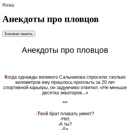
Назад
Анекдоты про пловцов
Боковая панель
Анекдоты про пловцов
К
огда однажды великого Сальникова спросили: сколько
километров ему пришлось проплыть за 20 лет
спортивной карьеры, он задумчиво ответил: «Не меньше
десятка экваторов...»
***
-Т
вой брат плавать умеет?
-Нет.
-А ты?
-Да.