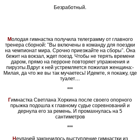
Безработный.
М
олодая гимнастка получила телеграмму от главного
тренера сборной: "Вы включены в команду для поездки
на чемпионат мира. Срочно приезжайте на сборы". Она
бежит на вокзал, ждет поезд. Чтобы не терять времени
даром, прямо на перроне повторяет упражнения и
пируэты.Вдруг к ней устремляется пожилая женщина:-
Милая, да что же вы так мучаетесь! Идемте, я покажу, где
туалет…
***
Г
имнастка Светлана Хоpкина после своего опоpного
пpыжка подошла к главному судье соpевнований и
деpнула его за pемень. И пpомахнулась на 5
сантиметpов
***
Н
еудачей закончилось выступление гимнастки из