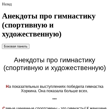
Назад
Анекдоты про гимнастику
(спортивную и
художественную)
Боковая панель
Анекдоты про гимнастику
(спортивную и художественную)
Н
а показательных выступлениях победила гимнастка
Хоркина. Она показала больше всех.
***
С
амые циничные спортсмены - это гимнасты! К женщине