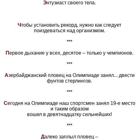
Э
нтузиаст своего тела.
Ч
тобы установить рекорд, нужно как следует
поиздеваться над организмом.
***
П
ервое дыхание у всех, десятое – только у чемпионов.
***
А
зербайджанский пловец на Олимпиаде занял... двести
фунтов стерлингов.
***
С
егодня на Олимпиаде наш спортсмен занял 19-е место
и таким образом
вошел в девятнадцатку сильнейших!
***
Д
алеко заплыл пловец –