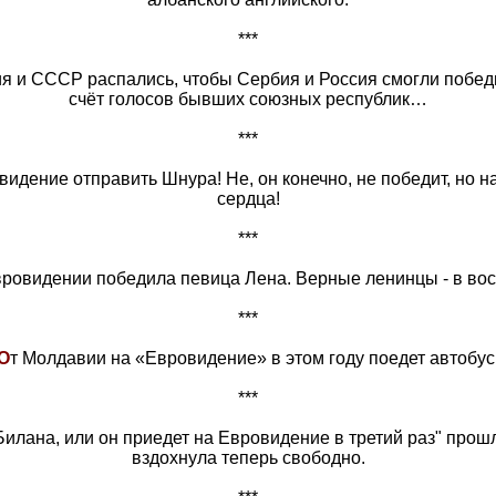
***
ия и СССР распались, чтобы Сербия и Россия смогли побед
счёт голосов бывших союзных республик…
***
идение отправить Шнура! Не, он конечно, не победит, но на
сердца!
***
вровидении победила певица Лена. Верные ленинцы - в вос
***
О
т Молдавии на «Евровидение» в этом году поедет автобус
***
 Билана, или он приедет на Евровидение в третий раз" про
вздохнула теперь свободно.