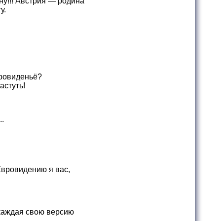
у!!! Австрия — родина
у.
ровиденьё?
астуть!
.
вровидению я вас,
 каждая свою версию