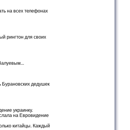
ть на всех телефонах
ый рингтон для своих
Валуевым...
ь Бурановских дедушек
ение украинку.
ослала на Евровидение
только китайцы. Каждый