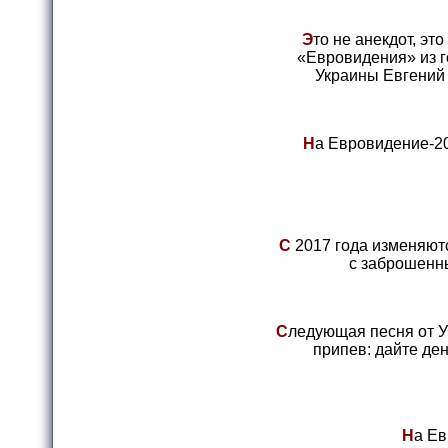
Э
то не анекдот, это
«Евровидения» из г
Украины Евгени
Н
а Евровидение-20
С
2017 года изменяютс
с заброшенн
С
ледующая песня от У
припев: дайте ден
Н
а Ев