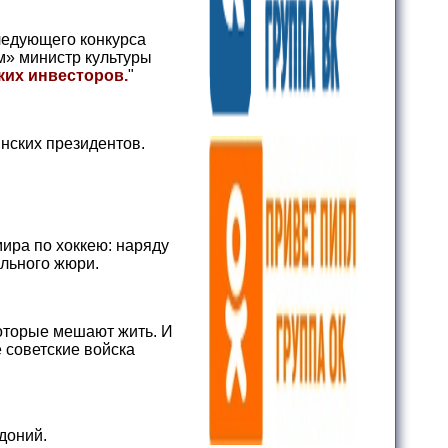
едующего конкурса
м» министр культуры
ких инвесторов.
"
нских президентов.
ира по хоккею: наряду
льного жюри.
которые мешают жить. И
е советские войска
доний.