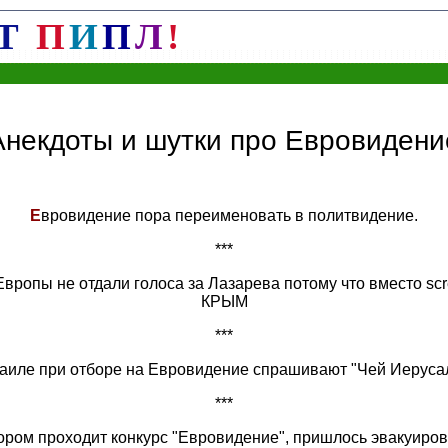
Т
П
И
П
Л
!
Анекдоты и шутки про Евровидени
Е
вровидение пора переименовать в политвидение.
***
Европы не отдали голоса за Лазарева потому что вместо s
КРЫМ
***
аиле при отборе на Евровидение спрашивают "Чей Иеруса
***
ором проходит конкурс "Евровидение", пришлось эвакуирова