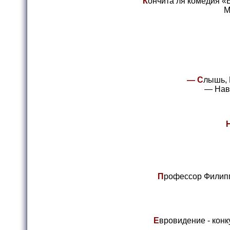
К
ончита ля комедия «
М
— С
лышь, 
— Наве
П
рофессор Филипп
Е
вровидение - конк