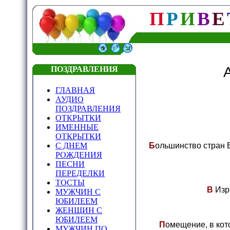
П
Р
И
В
Е
ПОЗДРАВЛЕНИЯ
ГЛАВНАЯ
АУДИО
ПОЗДРАВЛЕНИЯ
ОТКРЫТКИ
ИМЕННЫЕ
ОТКРЫТКИ
С ДНЕМ
Б
ольшинство стран 
РОЖДЕНИЯ
ПЕСНИ
ПЕРЕДЕЛКИ
ТОСТЫ
В
Изр
МУЖЧИН С
ЮБИЛЕЕМ
ЖЕНЩИН С
ЮБИЛЕЕМ
П
омещение, в кот
МУЖЧИН ПО