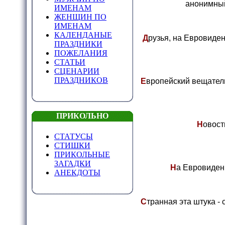
анонимный
ИМЕНАМ
ЖЕНЩИН ПО
ИМЕНАМ
КАЛЕНДАНЫЕ
Д
рузья, на Евровиде
ПРАЗДНИКИ
ПОЖЕЛАНИЯ
СТАТЬИ
СЦЕНАРИИ
ПРАЗДНИКОВ
Е
вропейский вещатель
ПРИКОЛЬНО
Н
овост
СТАТУСЫ
СТИШКИ
ПРИКОЛЬНЫЕ
ЗАГАДКИ
Н
а Евровиден
АНЕКДОТЫ
С
транная эта штука -