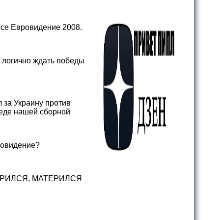
рсе Евровидение 2008.
 логично ждать победы
л за Украину против
беде нашей сборной
вровидение?
и БРИЛСЯ, МАТЕРИЛСЯ