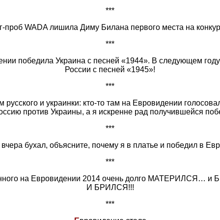
***
нг-проб WADA лишила Диму Билана первого места на конку
***
ении победила Украина с песней «1944». В следующем году
России с песней «1945»!
***
 русского и украинки: кто-то там на Евровидении голосова
 Россию против Украины, а я искренне рад получившейся по
***
я вчера бухал, объясните, почему я в платье и победил в Е
***
енного на Евровидении 2014 очень долго МАТЕРИЛСЯ… 
И БРИЛСЯ!!!
***