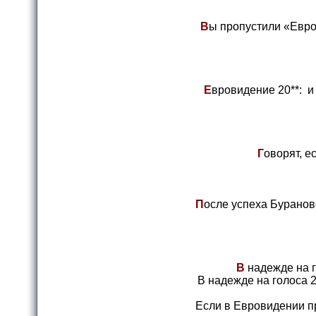
В
ы пропустили «Евро
Е
вровидение 20**: и
Г
оворят, е
П
осле успеха Буранов
В
надежде на г
В надежде на голоса 
Если в Евровидении пр