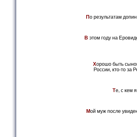
П
о результатам допи
В
этом году на Еровид
Х
орошо быть сыном
России, кто-то за
Т
е, с кем 
М
ой муж после увид