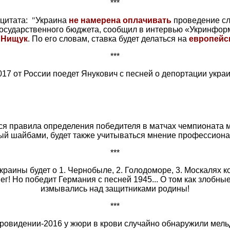
***
 цитата:
"
Украина
не намерена оплачивать
проведение сл
осударственного бюджета, сообщил в интервью «Укринфор
й
Нищук
. По его словам, ставка будет делаться на
европейс
***
17 от России поедет Янукович с песней о депортации украи
я правила определения победителя в матчах чемпионата м
ый шайбами, будет также учитываться мнение профессиона
***
краины будет о 1. Чернобыле, 2. Голодоморе, 3. Москалях 
ег! Но победит Германия с песней 1945... О том как злобны
измывались над защитниками родины!
***
ровидении-2016 у жюри в крови случайно обнаружили мель