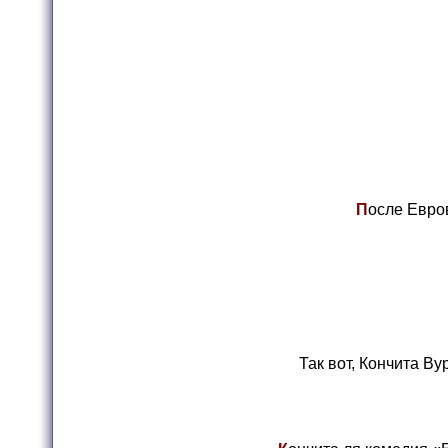
П
осле Евров
Так вот, Кончита В