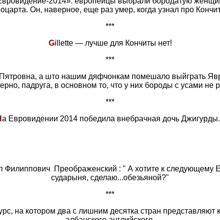
Евровидение-2014»: европейцы выбрали бородатую женщин
оцарта. Он, наверное, еще раз умер, когда узнал про Кончит
***
G
illette — лучше для Кончиты нет!
***
Пятровна, а што нашим дяфчонкам помешало выйграть Яв
рно, падруга, в основном то, что у них бороды с усами не р
***
Н
а Евровидении 2014 победила внебрачная дочь Джигурды..
 Филиппович Преображенский : " А хотите к следующему Е
сударыня, сделаю...обезьяной?"
***
урс, на котором два с лишним десятка стран представляют
албанского английского.