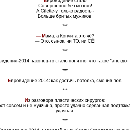
Е
вровидение стало
Совершенно без мозгов!
А Gilette-у только радость -
Больше бритых мужиков!
***
— М
ама, а Кончита это чё?
— Это, сынок, ни ТО, ни СЁ!
***
идения-2014 наконец-то стало понятно, что такое "анекдот с
***
Е
вровидение 2014: как достичь потолка, сменив пол.
***
И
з разговора пластических хирургов:
урст совсем и не мужчина, просто удачно сделанная подтяжк
удачная.
***