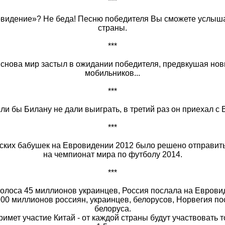
***
видение»? Не беда! Песню победителя Вы сможете услыша
страны.
***
 снова мир застыл в ожидании победителя, предвкушая нов
мобильников...
***
сли бы Билану не дали выиграть, в третий раз он приехал с 
***
ских бабушек на Евровидении 2012 было решено отправит
на чемпионат мира по футболу 2014.
***
олоса 45 миллионов украинцев, Россия послала на Евровид
200 миллионов россиян, украинцев, белорусов, Норвегия п
белоруса.
имет участие Китай - от каждой страны будут участвовать 