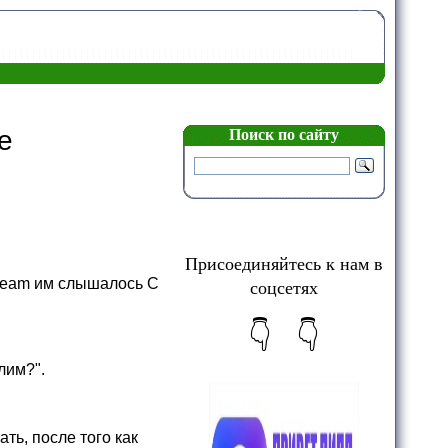
е
Поиск по сайту
Присоединяйтесь к нам в
cream им слышалось С
соцсетях
👇 👇
лим?".
ть, после того как