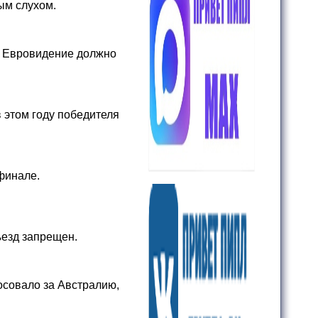
ым слухом.
е Евровидение должно
в этом году победителя
финале.
ъезд запрещен.
осовало за Австралию,