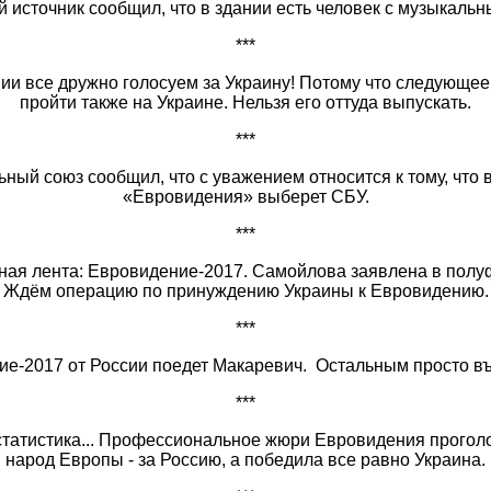
 источник сообщил, что в здании есть человек с музыкальн
***
нии все дружно голосуем за Украину! Потому что следующе
пройти также на Украине. Нельзя его оттуда выпускать.
***
ный союз сообщил, что с уважением относится к тому, что 
«Евровидения» выберет СБУ.
***
ная лента: Евровидение-2017. Самойлова заявлена в полу
Ждём операцию по принуждению Украины к Евровидению.
***
ие-2017 от России поедет Макаревич. Остальным просто в
***
 статистика... Профессиональное жюри Евровидения прогол
народ Европы - за Россию, а победила все равно Украина.