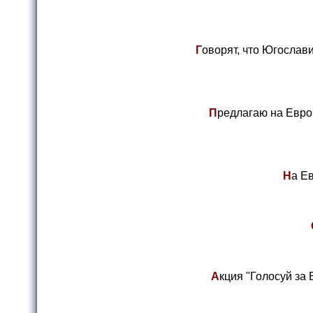
Г
оворят, что Югослав
П
редлагаю на Евров
Н
а Е
А
кция "Голосуй за