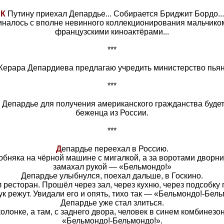
К
Путину приехал Депардье... Собирается Бриджит Бордо...
чиналось с вполне невинного коллекционирования мальчико
французскими киноактёрами...
***
Жерара Депардиева предлагаю учредить министерство пьян
***
Депардье для получения американского гражданства будет
беженца из России.
***
Д
епардье переехал в Россию.
обняка на чёрной машине с мигалкой, а за воротами дворни
замахал рукой — «Бельмондо!»
Депардье улыбнулся, поехал дальше, в Госкино.
ресторан. Прошёл через зал, через кухню, через подсобку 
лук режут. Увидали его и опять, тихо так — «Бельмондо!-Бель
Депардье уже стал злиться.
олонке, а там, с заднего двора, человек в синем комбинезон
«Бельмондо!-Бельмондо!».