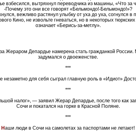
ье взбесился, вытряхнул переводчика из машины, «Что за ч
-Почему это они все говорят «Бельмондо!-Бельмондо!»?
нулся, вежливо растянул улыбку от уха до уха, согнулся в п
вого Кино, не извольте гневаться, но в некоторых тюркски
означает «Берись-за-метлу».
за Жераром Депардье намерена стать гражданкой России. 
задумался о двоеженстве.
***
е незаметно для себя сыграл главную роль в «Идиот» Досто
***
льшой налог», — заявил Жерар Депардье, после того как зап
Сочи и покатался на горке в Красной Поляне.
***
Н
аши люди в Сочи на самолетах за паспортами не летают!