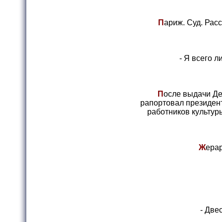
П
ариж. Суд. Рас
- Я всего л
П
осле выдачи Де
рапортовал президент
работников культур
Ж
ерар
- Две