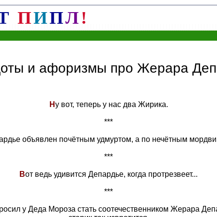
Т
П
И
П
Л
!
доты и афоризмы про Жерара Деп
Н
у вот, теперь у нас два Жирика.
***
ардье объявлен почётным удмуртом, а по нечётным мордви
***
В
от ведь удивится Депардье, когда протрезвеет...
***
осил у Деда Мороза стать соотечественником Жерара Депар