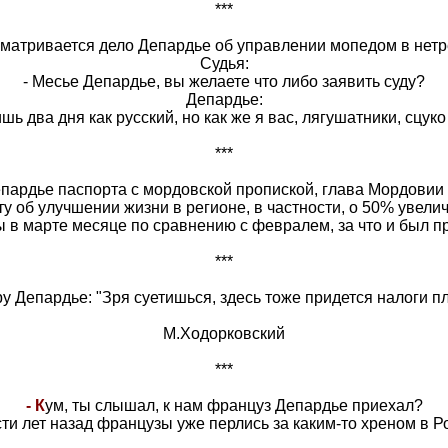
***
сматривается дело Депардье об управлении мопедом в нетр
Судья:
- Месье Депардье, вы желаете что либо заявить суду?
Депардье:
ишь два дня как русский, но как же я вас, лягушатники, сцуко
***
пардье паспорта с мордовской пропиской, глава Мордовии 
у об улучшении жизни в регионе, в частности, о 50% увели
ы в марте месяце по сравнению с февралем, за что и был пр
***
у Депардье: "Зря суетишься, здесь тоже придется налоги п
М.Ходорковский
***
- К
ум, ты слышал, к нам француз Депардье приехал?
сти лет назад французы уже перлись за каким-то хреном в Р