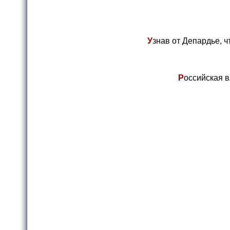
У
знав от Депардье, ч
Р
оссийская в