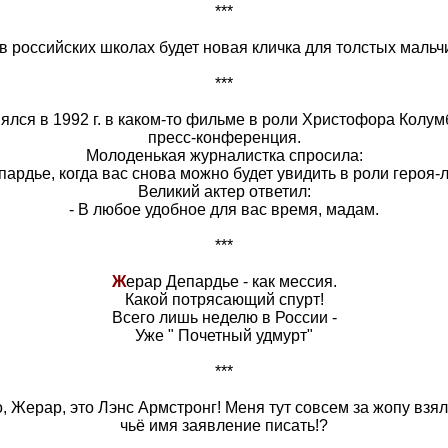
***
в российских школах будет новая кличка для толстых мальч
***
ялся в 1992 г. в каком-то фильме в роли Христофора Колум
пресс-конференция.
Молоденькая журналистка спросила:
пардье, когда вас снова можно будет увидить в роли героя
Великий актер ответил:
- В любое удобное для вас время, мадам.
***
Ж
ерар Депардье - как мессия.
Какой потрясающий спурт!
Всего лишь неделю в России -
Уже " Почетный удмурт"
***
, Жерар, это Лэнс Армстронг! Меня тут совсем за жопу взял
чьё имя заявление писать!?