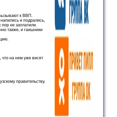
вызывают к ВВП.
е напились и подрались,
 пор не заплатили.
чно также, и гаишники
цию.
 что на нем уже висят
узскому правительству.