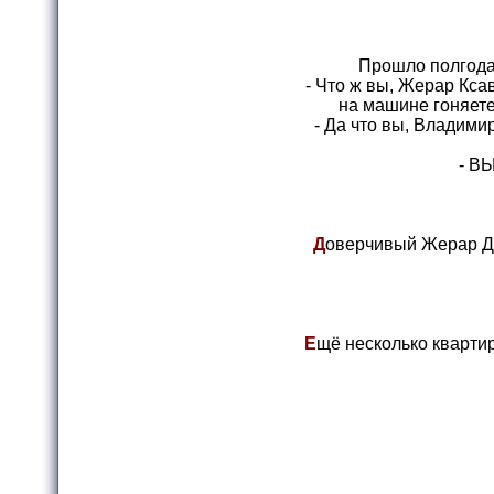
Прошло полгода
- Что ж вы, Жерар Ксав
на машине гоняете
- Да что вы, Владими
- В
Д
оверчивый Жерар Де
Е
щё несколько квартир