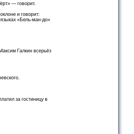
ёрт» — говорит.
оклоне и говорит:
х языках «Бель-ман-до»
Максим Галкин всерьёз
евского.
латил за гостиницу в