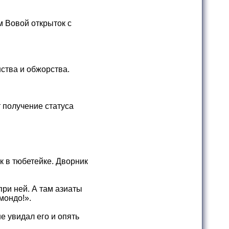
м Вовой открыток с
ства и обжорства.
 получение статуса
к в тюбетейке. Дворник
при ней. А там азиаты
мондо!».
е увидал его и опять