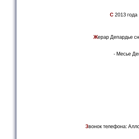
С
2013 года 
Ж
ерар Депардье сн
- Месье Де
З
вонок телефона: Алло