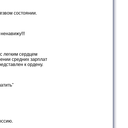
езвом состоянии.
 ненавижу!!!
с легким сердцем
чении средних зарплат
едставлен к ордену.
латить"
оссию.