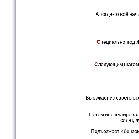
А когда-то всё на
С
пециально под 
С
ледующим шагом 
Выезжает из своего ос
Потом инспектировал 
сидят, 
Подъезжает к бензок