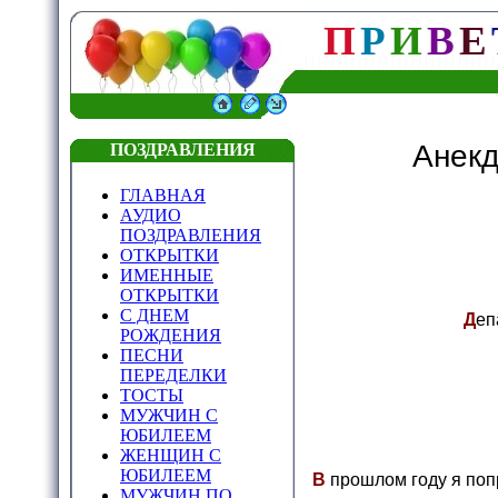
П
Р
И
В
Е
Анек
ПОЗДРАВЛЕНИЯ
ГЛАВНАЯ
АУДИО
ПОЗДРАВЛЕНИЯ
ОТКРЫТКИ
ИМЕННЫЕ
ОТКРЫТКИ
С ДНЕМ
Д
еп
РОЖДЕНИЯ
ПЕСНИ
ПЕРЕДЕЛКИ
ТОСТЫ
МУЖЧИН С
ЮБИЛЕЕМ
ЖЕНЩИН С
ЮБИЛЕЕМ
В
прошлом году я попр
МУЖЧИН ПО