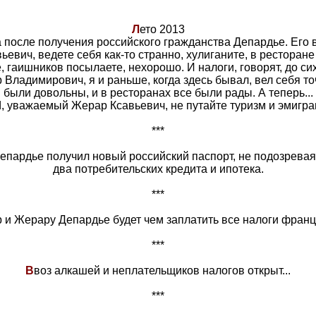
Л
ето 2013
 после получения российского гражданства Депардье. Его 
ьевич, ведете себя как-то странно, хулиганите, в ресторан
, гаишников посылаете, нехорошо. И налоги, говорят, до сих
р Владимирович, я и раньше, когда здесь бывал, вел себя то
были довольны, и в ресторанах все были рады. А теперь...
Ы, уважаемый Жерар Ксавьевич, не путайте туризм и эмигра
***
пардье получил новый российский паспорт, не подозревая,
два потребительских кредита и ипотека.
***
 и Жерару Депардье будет чем заплатить все налоги франц
***
В
воз алкашей и неплательщиков налогов открыт...
***