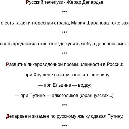
Р
усский телепузик Жерар Депардье
***
то есть такая интересная страна, Мария Шарапова тоже захо
***
ласть предложила кинозвезде купить любую деревню вмест
***
Р
азвитие ликероводочной промышленности в России:
— при Хрущеве начали заво­зить пшеницу;
— при Ельцине — водку;
— при Путине — алкоголиков (французских...).
***
Д
епардье и экзамен по русскому языку сдавал Путину.
***