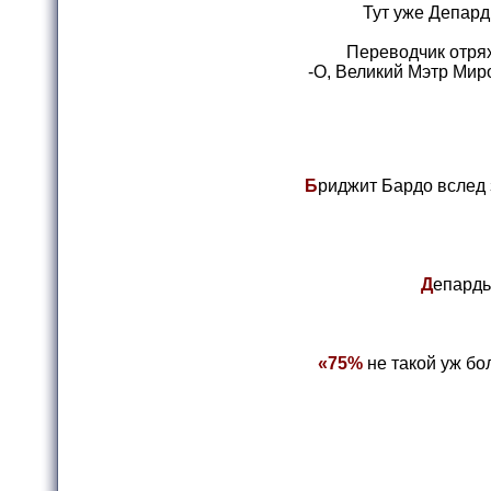
Тут уже Депард
Переводчик отрях
-О, Великий Мэтр Миро
Б
риджит Бардо вслед 
Д
епардь
«75%
не такой уж бо