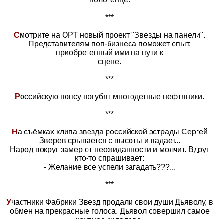
***
С
мотрите на ОРТ новый проект "Звезды на панели".
Представителям поп-бизнеса поможет опыт,
приобретенный ими на пути к
сцене.
***
Р
оссийскую попсу погубят многодетные нефтяники.
***
Н
а съёмках клипа звезда российской эстрады Сергей
Зверев срывается с высоты и падает...
Народ вокруг замер от неожиданности и молчит. Вдруг
кто-то спрашивает:
- Желание все успели загадать???...
***
У
частники Фабрики Звезд продали свои души Дьяволу, в
обмен на прекрасные голоса. Дьявол совершил самое