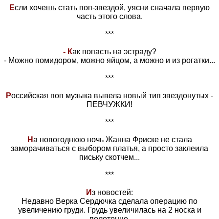
Е
сли хочешь стать поп-звездой, уясни сначала первую
часть этого слова.
***
- К
ак попасть на эстраду?
- Можно помидором, можно яйцом, а можно и из рогатки...
***
Р
оссийская поп музыка вывела новый тип звездонутых -
ПЕВЧУЖКИ!
***
Н
а новогоднюю ночь Жанна Фриске не стала
заморачиваться с выбором платья, а просто заклеила
письку скотчем...
***
И
з новостей:
Недавно Верка Сердючка сделала операцию по
увеличению груди. Грудь увеличилась на 2 носка и
полотенце.