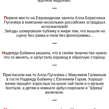
крупное кидалово.
***
П
ервое место на Евровидении заняла Алла Борисовна
Пугачёва в компании нескольких российских эстрадных
исполнителей!
Звёзды шокировали публику и жюри тем, что вышли на
сцену без грима и пели без фонограммы...
***
Н
адежда Бабкина решила, что в своём творчестве нужно
что-то менять, и запустила хоровод в обратную сторону.
***
П
ригласили как-то Алла Пугачева с Максимом Галкиным
в гости Надежду Бабкину с Евгением Гором. Хорошо
вечер прошёл: взрослые на кухне чай пили и о музыке
болтали, а детям в комнате арбуз порезали и "Шрека"
включили.
***