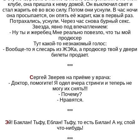
клубе, она пришла к нему домой. Он выключил свет и
стал жарить её во всю силу. Потом они уснули. В час ночи
она просыпается, он опять её жарит, как в первый раз.
Потрахались, уснули. Через час снова бурный секс.
Звезда, явно под впечатлением:
- Ну ты и жеребец Мне реально повезло, что ты мой
продюсер
Тут какой-то незнакомый голос:
- Вообще-то я слесарь из ЖЭКа, а продюсер твой у двери
билеты продает.
***
С
ергей Зверев на приёме у врача:
- Доктор, помогите! Я одел вчера стринги и теперь не
могу их снять!!!
- Почему?
- Нравятся.
***
Э
й! Баклан! Тьфу, Еблан! Тьфу, то есть Билан! А ну, спой
что-нибудь!
***