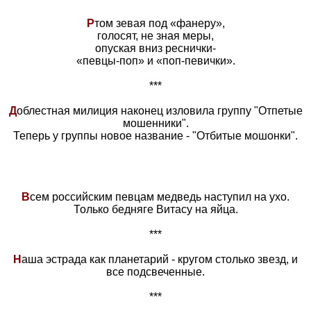
Р
том зевая под «фанеру»,
голосят, не зная меры,
опуская вниз реснички-
«певцы-поп» и «поп-певички».
***
Д
облестная милиция наконец изловила группу "Отпетые
мошенники".
Теперь у группы новое название - "Отбитые мошонки".
В
сем российским певцам медведь наступил на ухо.
Только бедняге Витасу на яйца.
***
Н
аша эстрада как планетарий - кругом столько звезд, и
все подсвеченные.
***