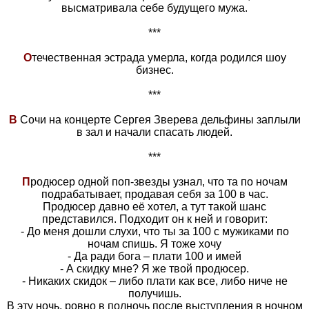
высматривала себе будущего мужа.
***
О
течественная эстрада умерла, когда родился шоу
бизнес.
***
В
Сочи на концерте Сергея Зверева дельфины заплыли
в зал и начали спасать людей.
***
П
родюсер одной поп-звезды узнал, что та по ночам
подрабатывает, продавая себя за 100 в час.
Продюсер давно её хотел, а тут такой шанс
представился. Подходит он к ней и говорит:
- До меня дошли слухи, что ты за 100 с мужиками по
ночам спишь. Я тоже хочу
- Да ради бога – плати 100 и имей
- А скидку мне? Я же твой продюсер.
- Никаких скидок – либо плати как все, либо ниче не
получишь.
В эту ночь, ровно в полночь после выступления в ночном