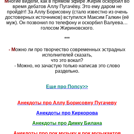
М
ногие видели, как в прямом эфире Жирик оскорбил во
время дебатов Аллу Пугачёву. Это ему даром не
пройдёт! За Аллу Борисовну (стало известно из очень
достоверных источников) вступился Максим Галкин (её
муж). Он позвонил по телефону и оскорбил Валуева…
голосом Жириновского.
***
- М
ожно ли про творчество современных эстрадных
исполнителей сказать,
что это вокал?
- Можно, но зачастую только написав это слово
раздельно.
Еще про Попсу>>
Анекдоты про Аллу Борисовну Пугачеву
Анекдоты про Киркорова
Анекдоты про Димку Билана
Анекдоты про рок музыку и рок музыкантов