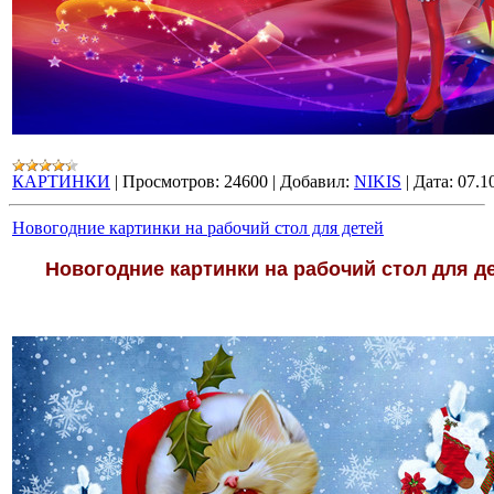
КАРТИНКИ
|
Просмотров:
24600
|
Добавил:
NIKIS
|
Дата:
07.1
Новогодние картинки на рабочий стол для детей
Новогодние картинки на рабочий стол для д