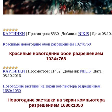
КАРТИНКИ
|
Просмотров:
8530
|
Добавил:
NIKIS
|
Дата:
08.10
Красивые новогодние обои разрешением 1024х768
Красивые новогодние обои разрешением
1024х768
КАРТИНКИ
|
Просмотров:
11482
|
Добавил:
NIKIS
|
Дата:
08.10.2016
Новогодние заставки на экран компьютера разрешением
1680х1050
Новогодние заставки на экран компьютера
разрешением 1680х1050