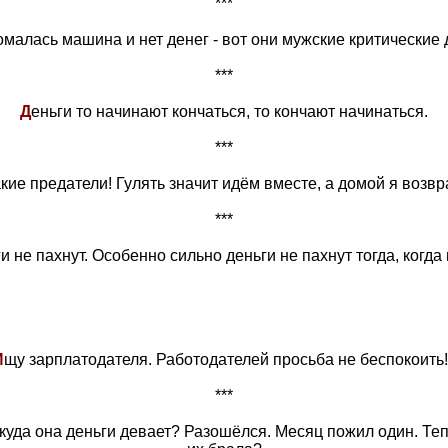
***
омалась машина и нет денег - вот они мужские критические 
***
Д
еньги то начинают кончаться, то кончают начинаться.
***
акие предатели! Гулять значит идём вместе, а домой я возв
***
и не пахнут. Особенно сильно деньги не пахнут тогда, когда 
И
щу зарплатодателя. Работодателей просьба не беспокоить!
***
 куда она деньги девает? Разошёлся. Месяц пожил один. Те