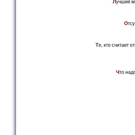
Л
учший м
О
тс
Т
е, кто считает 
Ч
то над