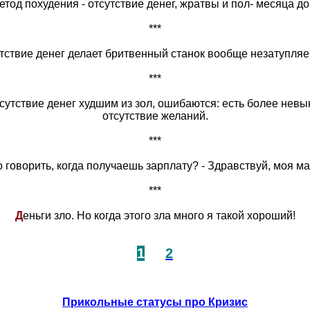
етод похудения - отсутствие денег, жратвы и пол- месяца д
***
утствие денег делает бритвенный станок вообще незатупля
***
отсутствие денег худшим из зол, ошибаются: есть более невы
отсутствие желаний.
***
о говорить, когда получаешь зарплату? - Здравствуй, моя м
***
Д
еньги зло. Но когда этого зла много я такой хороший!
1
2
Прикольные статусы про Кризис