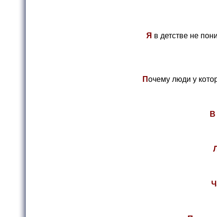
Я
в детстве не пон
П
очему люди у кот
В
Ч