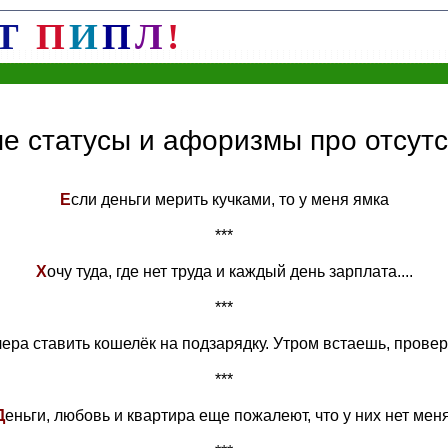
Т
П
И
П
Л
!
е статусы и афоризмы про отсутс
Е
сли деньги мерить кучками, то у меня ямка
***
X
oчу туда, где нет труда и каждый день зарплата....
***
чера ставить кошелёк на подзарядку. Утром встаешь, пров
***
Д
еньги, любовь и квартира еще пожалеют, что у них нет меня