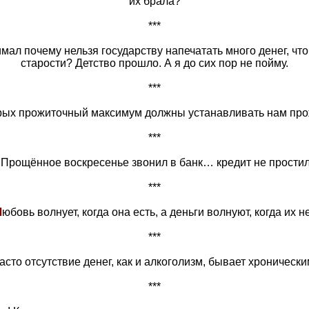
их брала?
***
имал почему нельзя государству напечатать много денег, чт
старости? Детство прошло. А я до сих пор не пойму.
***
орых прожиточный максимум должны устанавливать нам п
***
Прощённое воскресенье звонил в банк… кредит не простил
***
Л
юбовь волнует, когда она есть, а деньги волнуют, когда их н
***
асто отсутствие денег, как и алкоголизм, бывает хронически
***