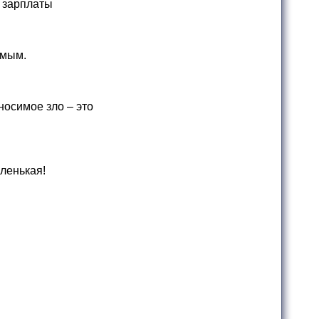
о зарплаты
емым.
носимое зло – это
аленькая!