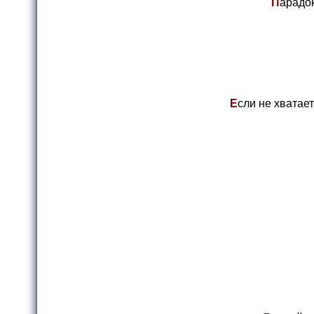
П
арадок
Е
сли не хватает