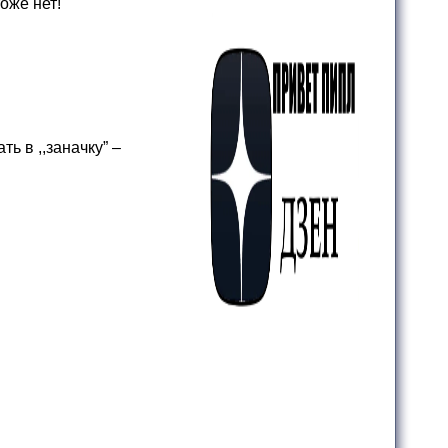
тоже нет!
ь в ,,заначку” –