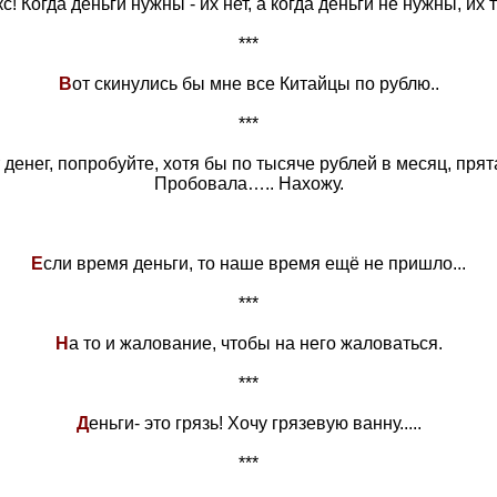
с! Когда деньги нужны - их нет, а когда деньги не нужны, их 
***
В
от скинулись бы мне все Китайцы по рублю..
***
 денег, попробуйте, хотя бы по тысяче рублей в месяц, прятат
Пробовала….. Нахожу.
Е
сли время деньги, то наше время ещё не пришло...
***
Н
а то и жалование, чтобы на него жаловаться.
***
Д
еньги- это грязь! Хочу грязевую ванну.....
***