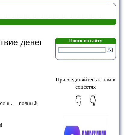
твие денег
Поиск по сайту
Присоединяйтесь к нам в
соцсетях
👇 👇
еряешь — полный!
!