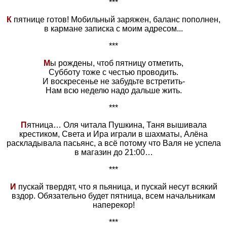
***
К
пятнице готов! Мобильный заряжен, баланс пополнен,
в кармане записка с моим адресом...
***
М
ы рождены, чтоб пятницу отметить,
Субботу тоже с честью проводить.
И воскресенье не забудьте встретить-
Нам всю неделю надо дальше жить.
***
П
ятница… Оля читала Пушкина, Таня вышивала
крестиком, Света и Ира играли в шахматы, Алёна
раскладывала пасьянс, а всё потому что Валя не успела
в магазин до 21:00…
***
И
пускай твердят, что я пьяница, и пускай несут всякий
вздор. Обязательно будет пятница, всем начальникам
наперекор!
***