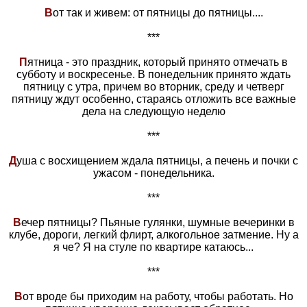
В
от так и живем: от пятницы до пятницы....
***
П
ятница - это праздник, который принято отмечать в
субботу и воскресенье. В понедельник принято ждать
пятницу с утра, причем во вторник, среду и четверг
пятницу ждут особенно, стараясь отложить все важные
дела на следующую неделю
***
Д
уша с восхищением ждала пятницы, а печень и почки с
ужасом - понедельника.
***
В
ечер пятницы? Пьяные гулянки, шумные вечеринки в
клубе, дороги, легкий флирт, алкогольное затмение. Ну а
я че? Я на стуле по квартире катаюсь...
***
В
от вроде бы приходим на работу, чтобы работать. Но