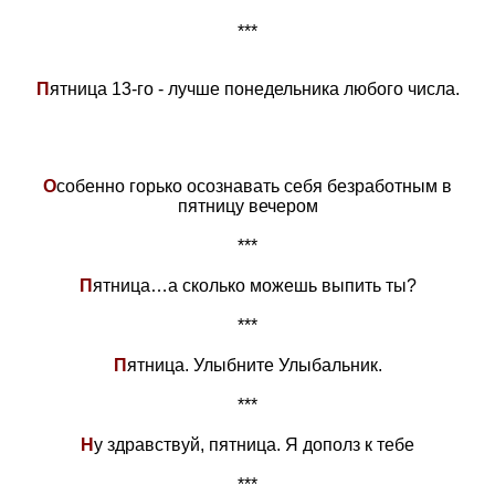
***
П
ятница 13-го - лучше понедельника любого числа.
О
собенно горько осознавать себя безработным в
пятницу вечером
***
П
ятница…а сколько можешь выпить ты?
***
П
ятница. Улыбните Улыбальник.
***
Н
у здравствуй, пятница. Я дополз к тебе
***