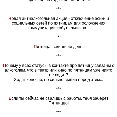
***
Н
овая антиалкогольная акция - отключение аськи и
социальных сетей по пятницам для осложнения
коммуникации собутыльников...
***
П
ятница - свинячий день.
***
П
очему у всех статусы в контакте про пятницу связаны с
алкоголем, что в театр или кино по пятницам уже никто
не ходит?
Ходят конечно, но сильно выпив перед этим...
***
Е
сли ты сейчас не свалишь с работы, тебя заберёт
Пятниццо!
***