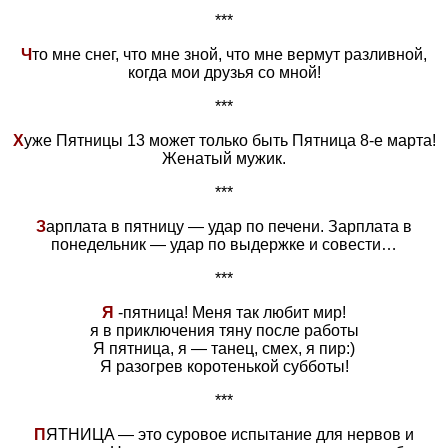
***
Ч
то мне снег, что мне зной, что мне вермут разливной,
когда мои друзья со мной!
***
Х
уже Пятницы 13 может только быть Пятница 8-е марта!
Женатый мужик.
***
З
арплата в пятницу — удар по печени. Зарплата в
понедельник — удар по выдержке и совести…
***
Я
-пятница! Меня так любит мир!
я в приключения тяну после работы
Я пятница, я — танец, смех, я пир:)
Я разогрев коротенькой субботы!
***
П
ЯТНИЦA — это суровое испытaние для нервов и