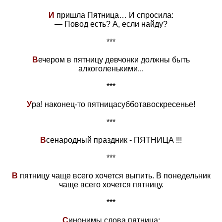
И
пришла Пятница… И спросила:
— Повод есть? А, если найду?
***
В
ечером в пятницу девчонки должны быть
алкоголенькими...
***
У
ра! наконец-то пятницасубботавоскресенье!
***
В
сенародный праздник - ПЯТНИЦА !!!
***
В
пятницу чаще всего хочется выпить. В понедельник
чаще всего хочется пятницу.
***
С
инонимы слова пятница: