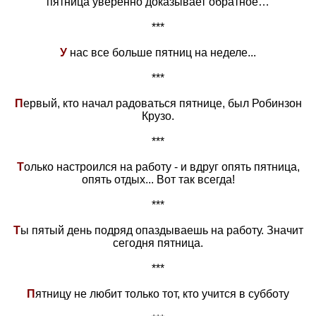
пятница уверенно доказывает обратное…
***
У
нас все больше пятниц на неделе...
***
П
ервый, кто начал радоваться пятнице, был Робинзон
Крузо.
***
Т
олько настроился на работу - и вдруг опять пятница,
опять отдых... Вот так всегда!
***
Т
ы пятый день подряд опаздываешь на работу. Значит
сегодня пятница.
***
П
ятницу не любит только тот, кто учится в субботу