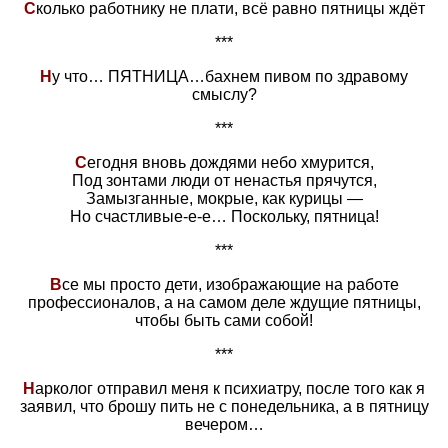
С
колько работнику не плати, всё равно пятницы ждёт
***
Н
у что… ПЯТНИЦА…бахнем пивом по здравому
смыслу?
***
С
егодня вновь дождями небо хмурится,
Под зонтами люди от ненастья прячутся,
Замызганные, мокрые, как курицы —
Но счастливые-е-е… Поскольку, пятница!
***
В
се мы просто дети, изображающие на работе
профессионалов, а на самом деле ждущие пятницы,
чтобы быть сами собой!
***
Н
арколог отправил меня к психиатру, после того как я
заявил, что брошу пить не с понедельника, а в пятницу
вечером…