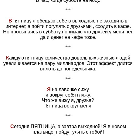
В час, когда суббота на носу.
***
В
пятницу я обещаю себе в выходные не заходить в
интернет, а пойти погулять с друзьями , сходить в кафе.
Но просыпаясь в субботу понимаю что друзей у меня нет,
да и денег на кафе тоже.
***
К
аждую пятницу количество довольных жизнью людей
увеличивается на пару миллиардов. Этот эффект длится
вплоть до понедельника.
***
Я
на лавочке сижу
и вокруг себя гляжу.
Что же вижу я, друзья?
Пятница вокруг меня!
***
С
егодня ПЯТНИЦА, а завтра выходной! Я в новом
платьице, пойду гулять с тобой!