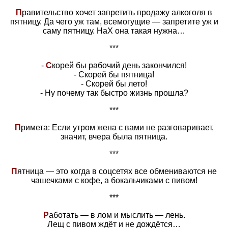
П
равительство хочет запретить продажу алкоголя в
пятницу. Да чего уж там, всемогущие — запретите уж и
саму пятницу. НаХ она такая нужна…
***
-
С
корей бы рабочий день закончился!
- Скорей бы пятница!
- Скорей бы лето!
- Ну почему так быстро жизнь прошла?
***
П
римета: Если утром жена с вами не разговаривает,
значит, вчера была пятница.
***
П
ятница — это когда в соцсетях все обмениваются не
чашечками с кофе, а бокальчиками с пивом!
***
Р
аботать — в лом и мыслить — лень.
Лещ с пивом ждёт и не дождётся…