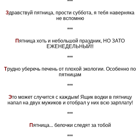
***
З
дравствуй пятница, прости суббота, я тебя наверняка
не вспомню
***
П
ятница хоть и небольшой праздник, НО ЗАТО
ЕЖЕНЕДЕЛЬНЫЙ!!
***
Т
рудно уберечь печень от плохой экологии. Особенно по
пятницам
***
Э
то может случится с каждым! Ящик водки в пятницу
напал на двух мужиков и отобрал у них всю зарплату!
***
П
ятница... белочки следят за тобой
***