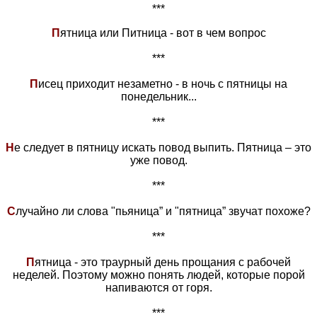
***
П
ятница или Питница - вот в чем вопрос
***
П
исец приходит незаметно - в ночь с пятницы на
понедельник...
***
Н
е следует в пятницу искать повод выпить. Пятница – это
уже повод.
***
С
лучайно ли слова "пьяница” и "пятница” звучат похоже?
***
П
ятница - это траурный день прощания с рабочей
неделей. Поэтому можно понять людей, которые порой
напиваются от горя.
***