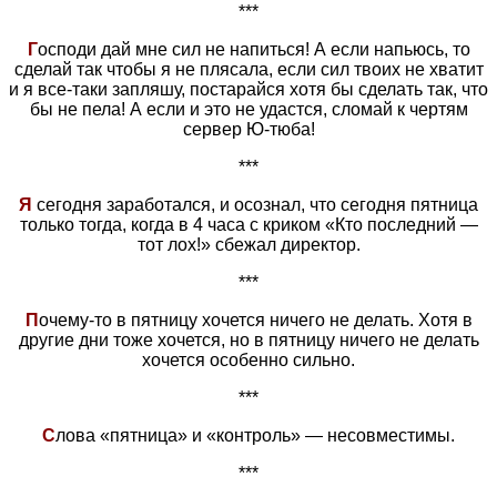
***
Г
осподи дай мне сил не напиться! А если напьюсь, то
сделай так чтобы я не плясала, если сил твоих не хватит
и я все-таки запляшу, постарайся хотя бы сделать так, что
бы не пела! А если и это не удастся, сломай к чертям
сервер Ю-тюба!
***
Я
сегодня заработался, и осознал, что сегодня пятница
только тогда, когда в 4 часа с криком «Кто последний —
тот лох!» сбежал директор.
***
П
очему-то в пятницу хочется ничего не делать. Хотя в
другие дни тоже хочется, но в пятницу ничего не делать
хочется особенно сильно.
***
С
лова «пятница» и «контроль» — несовместимы.
***