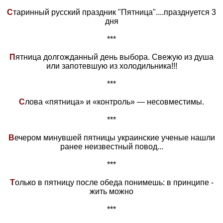
С
таринный русский праздник "Пятница"....празднуется 3
дня
***
П
ятница долгожданный день выбора. Свежую из душа
или запотевшую из холодильника!!!
***
С
лова «пятница» и «контроль» — несовместимы.
***
В
ечером минувшей пятницы украинские ученые нашли
ранее неизвестный повод...
***
Т
олько в пятницу после обеда понимешь: в принципе -
жить можно
***