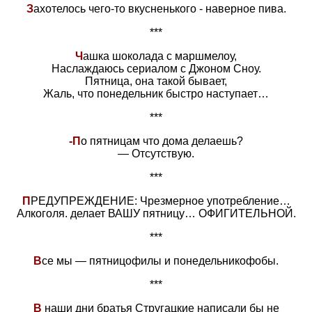
З
ахотелось чего-то вкусненького - наверное пива.
***
Ч
ашка шоколада с маршмелоу,
Наслаждаюсь сериалом с Джоном Сноу.
Пятница, она такой бывает,
Жаль, что понедельник быстро наступает…
***
-П
о пятницам что дома делаешь?
— Отсутствую.
***
П
РЕДУПРЕЖДЕНИЕ: Чрезмерное употребление…
Алкоголя. делает ВАШУ пятницу… ОФИГИТЕЛЬНОЙ.
***
В
се мы — пятницофилы и понедельникофобы.
***
В
наши дни братья Стругацкие написали бы не