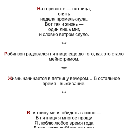
Н
а горизонте — пятница,
опять
неделя промелькнула,
Вот так и жизнь —
один лишь миг,
и словно ветром сдуло.
***
Р
обинзон радовался пятнице еще до того, как это стало
мейнстримом.
***
Ж
изнь начинается в пятницу вечером… В остальное
время - выживание.
***
В
пятницу меня обидеть сложно —
В пятницу я многое прощу.
Я люблю любое время года