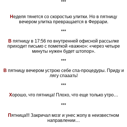
***
Н
еделя тянется со скоростью улитки. Но в пятницу
вечером улитка превращается в Феррари.
***
В
пятницу в 17:56 по внутренней офисной рассылке
приходит письмо с пометкой «важно»: «через четыре
минуты нужен будет штопор».
***
В
пятницу вечером устрою себе спа-процедуры. Приду и
лягу спааать!
***
Х
орошо, что пятница! Плохо, что еще только утро…
***
П
ятница!!! Закричал мозг и унес жопу в неизвестном
направлении…