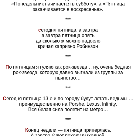
«Понедельник начинается в субботу», а «Пятница
заканчивается в воскресенье».
***
с
егодня пятница, а завтра
а завтра пятница опять
да сколько ж можно надоело
кричал капризно Робинзон
***
П
о пятницам я гуляю как рок-звезда… ну, очень бедная
рок-звезда, которую давно выгнали из группы за
пьянство…
***
С
егодня пятница 13-е и по городу будут летать ведьмы …
преимущественно на Porshe, Lexus, Infinity.
Вся белая сила полетит на метро…
***
К
онец недели — пятница приперлась,
А завтра будет походу выходной.