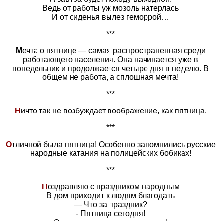
Ведь от работы уж мозоль натерлась
И от сиденья вылез геморрой…
***
М
ечта о пятнице — самая распространенная среди
работающего населения. Она начинается уже в
понедельник и продолжается четыре дня в неделю. В
общем не работа, а сплошная мечта!
***
Н
ичто так не возбуждает воображение, как пятница.
***
О
тличной была пятница! Особенно запомнились русские
народные катания на полицейских бобиках!
***
П
оздравляю с праздником народным
В дом приходит к людям благодать
— Что за праздник?
- Пятница сегодня!