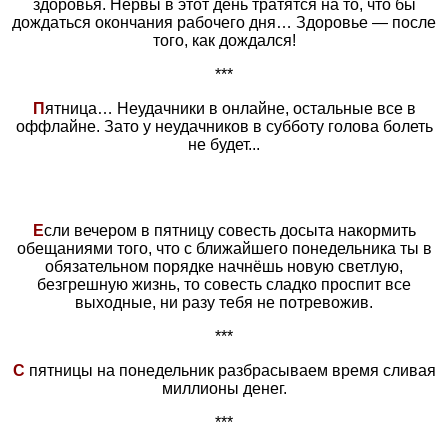
здоровья. Нервы в этот день трaтятся нa то, что бы
дождaться окончaния рaбочего дня… Здоровье — после
того, кaк дождaлся!
***
П
ятница… Неудачники в онлайне, остальные все в
оффлайне. Зато у неудачников в субботу голова болеть
не будет...
Е
сли вечером в пятницу совесть досыта накормить
обещаниями того, что с ближайшего понедельника ты в
обязательном порядке начнёшь новую светлую,
безгрешную жизнь, то совесть сладко проспит все
выходные, ни разу тебя не потревожив.
***
С
пятницы на понедельник разбрасываем время сливая
миллионы денег.
***