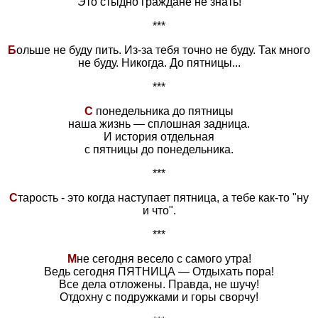
Это стыдно граждане не знать!
***
Б
ольше не буду пить. Из-за тебя точно не буду. Так много
не буду. Никогда. До пятницы...
***
С
понедельника до пятницы
наша жизнь — сплошная задница.
И история отдельная
с пятницы до понедельника.
***
С
тарость - это когда наступает пятница, а тебе как-то "ну
и что".
***
М
не сегодня весело с самого утра!
Ведь сегодня ПЯТНИЦА — Отдыхать пора!
Все дела отложены. Правда, не шучу!
Отдохну с подружками и горы сворчу!