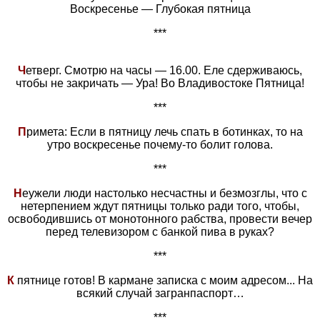
Воскресенье — Глубокая пятница
***
Ч
етверг. Смотрю на часы — 16.00. Еле сдерживаюсь,
чтобы не закричать — Ура! Во Владивостоке Пятница!
***
П
римета: Если в пятницу лечь спать в ботинках, то на
утро воскресенье почему-то болит голова.
***
Н
еужели люди настолько несчастны и безмозглы, что с
нетерпением ждут пятницы только ради того, чтобы,
освободившись от монотонного рабства, провести вечер
перед телевизором с банкой пива в руках?
***
К
пятнице готов! В кармане записка с моим адресом... На
всякий случай загранпаспорт…
***