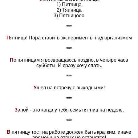
1) Питница
2) Тяпница
3) Пятницооо
***
П
ятница! Пора ставить эксперименты над организмом
***
П
о пятницам я возвращаюсь поздно, в четыре часа
субботы. И сразу хочу спать.
***
У
шел на встречу с выходными!
***
З
апой - это когда у тебя семь пятниц на неделе.
***
В
пятницу тост на работе должен быть кратким, иначе
времени на отдых не останется!