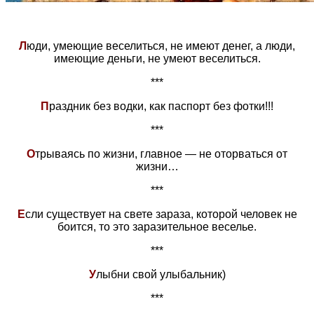
Л
юди, умеющие веселиться, не имеют денег, а люди,
имеющие деньги, не умеют веселиться.
***
П
раздник без водки, как паспорт без фотки!!!
***
О
трываясь по жизни, главное — не оторваться от
жизни…
***
Е
сли существует на свете зараза, которой человек не
боится, то это заразительное веселье.
***
У
лыбни свой улыбальник)
***