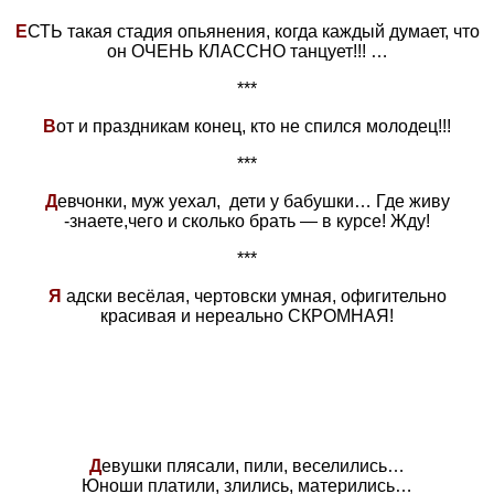
Е
СТЬ такая стадия опьянения, когда каждый думает, что
он ОЧЕНЬ КЛАССНО танцует!!! …
***
В
от и праздникам конец, кто не спился молодец!!!
***
Д
евчонки, муж уехал, дети у бабушки… Где живу
-знаете,чего и сколько брать — в курсе! Жду!
***
Я
адски весёлая, чертовски умная, офигительно
красивая и нереально СКРОМНАЯ!
Д
евушки плясали, пили, веселились…
Юноши платили, злились, матерились…