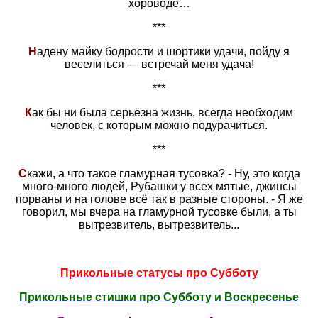
хороводе…
***
Н
адену майку бодрости и шортики удачи, пойду я
веселиться — встречай меня удача!
***
К
ак бы ни была серьёзна жизнь, всегда необходим
человек, с которым можно подурачиться.
***
С
кажи, а что такое гламурная тусовка? - Ну, это когда
много-много людей, Рубашки у всех мятые, джинсы
порваны и на голове всё так в разные стороны. - Я же
говорил, мы вчера на гламурной тусовке были, а ты
вытрезвитель, вытрезвитель...
Прикольные статусы про Субботу
Прикольные стишки про Субботу и Воскресенье