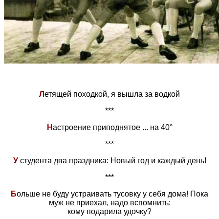
Л
етящей походкой, я вышла за водкой
***
Н
астроение приподнятое ... на 40°
***
У
студента два праздника: Новый год и каждый день!
***
Б
ольше не буду устраивать тусовку у себя дома! Пока
муж не приехал, надо вспомнить:
кому подарила удочку?