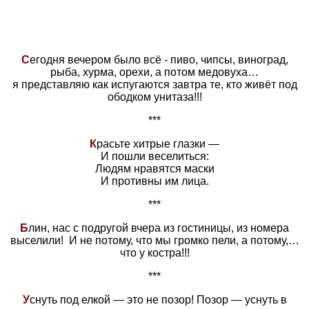
С
егодня вечером было всё - пиво, чипсы, виноград,
рыба, хурма, орехи, а потом медовуха…
я представляю как испугаются завтра те, кто живёт под
ободком унитаза!!!
***
К
расьте хитрые глазки —
И пошли веселиться:
Людям нравятся маски
И противны им лица.
***
Б
лин, нас с подругой вчера из гостиницы, из номера
выселили! И не потому, что мы громко пели, а потому,…
что у костра!!!
***
У
снуть под елкой — это не позор! Позор — уснуть в