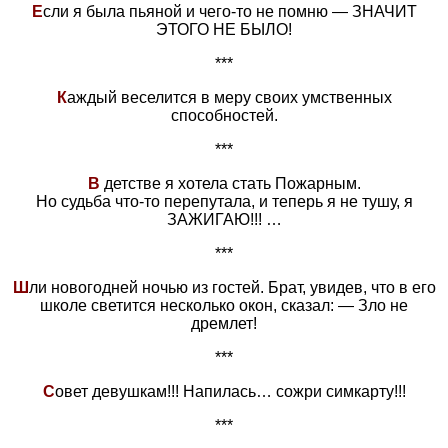
Е
сли я была пьяной и чего-то не помню — ЗНАЧИТ
ЭТОГО НЕ БЫЛО!
***
К
аждый веселится в меру своих умственных
способностей.
***
В
детстве я хотела стать Пожарным.
Но судьба что-то перепутала, и теперь я не тушу, я
ЗАЖИГАЮ!!! …
***
Ш
ли новогодней ночью из гостей. Брат, увидев, что в его
школе светится несколько окон, сказал: — Зло не
дремлет!
***
С
овет девушкам!!! Напилась… сожри симкарту!!!
***