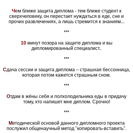
***
Ч
ем ближе защита диплома - тем ближе студент к
сверхчеловеку, он перестает нуждаться в еде, сне и
прочих развлечениях, а лишь стремится к знаниям...
***
10
минут позора на защите диплома и вы
дипломированный специалист..
***
С
дача сессии и защита диплома – страшная бессонница,
которая потом кажется страшным сном.
***
О
тдам в жёны себя и полхолодильника еды в придачу
тому, кто напишет мне диплом. Срочно!
***
М
етодической основой данного дипломного проекта
послужил общенаучный метод "копировать-вставить".