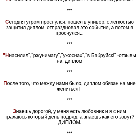
***
С
егодня утром проснулся, пошел в универ, с легкостью
защитил диплом, отпраздновал это событие, а потом я
проснулся...
***
"Н
иасилил","ржунимагу","ужоснах","в Бабруйск!" -отзывы
на диплом
***
П
осле того, что между нами было, диплом обязан на мне
жениться!
***
З
наешь дорогой, у меня есть любовник и я с ним
трахаюсь который день подряд, а знаешь как его зовут?
ДИПЛОМ.
***