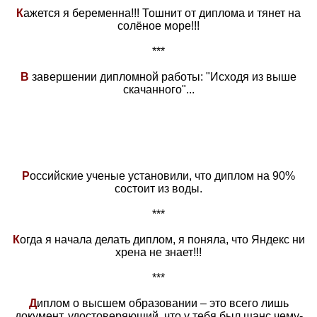
К
ажется я беременна!!! Тошнит от диплома и тянет на
солёное море!!!
***
В
завершении дипломной работы: "Исходя из выше
скачанного"...
Р
оссийские ученые установили, что диплом на 90%
состоит из воды.
***
К
огда я начала делать диплом, я поняла, что Яндекс ни
хрена не знает!!!
***
Д
иплом о высшем образовании – это всего лишь
документ, удостоверяющий, что у тебя был шанс чему-