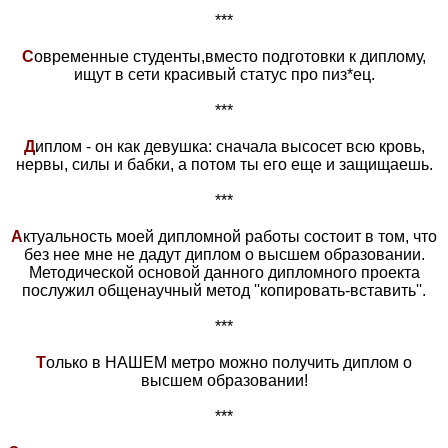
***
С
овременные студенты,вместо подготовки к диплому,
ищут в сети красивый статус про пиз*ец.
***
Д
иплом - он как девушка: сначала высосет всю кровь,
нервы, силы и бабки, а потом ты его еще и защищаешь.
***
А
ктуальность моей дипломной работы состоит в том, что
без нее мне не дадут диплом о высшем образовании.
Методической основой данного дипломного проекта
послужил общенаучный метод ''копировать-вставить''.
***
Т
олько в НАШЕМ метро можно получить диплом о
высшем образовании!
***