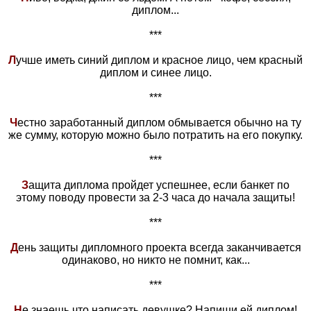
диплом...
***
Л
учше иметь синий диплом и красное лицо, чем красный
диплом и синее лицо.
***
Ч
естно заработанный диплом обмывается обычно на ту
же сумму, которую можно было потратить на его покупку.
***
З
ащита диплома пройдет успешнее, если банкет по
этому поводу провести за 2-3 часа до начала защиты!
***
Д
ень защиты дипломного проекта всегда заканчивается
одинаково, но никто не помнит, как...
***
Н
е знаешь что написать девушке? Напиши ей диплом!