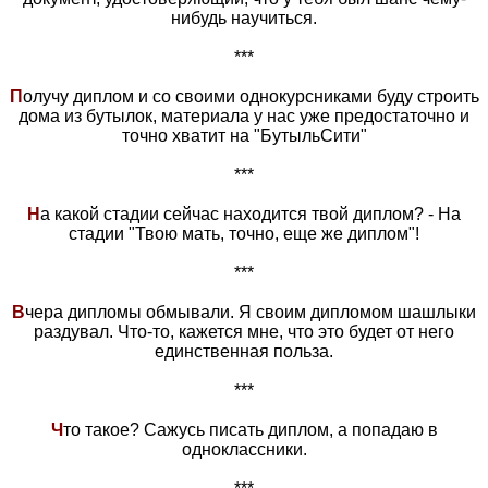
нибудь научиться.
***
П
олучу диплом и со своими однокурсниками буду строить
дома из бутылок, материала у нас уже предостаточно и
точно хватит на "БутыльСити"
***
Н
а какой стадии сейчас находится твой диплом? - На
стадии "Твою мать, точно, еще же диплом"!
***
В
чера дипломы обмывали. Я своим дипломом шашлыки
раздувал. Что-то, кажется мне, что это будет от него
единственная польза.
***
Ч
то такое? Сажусь писать диплом, а попадаю в
одноклассники.