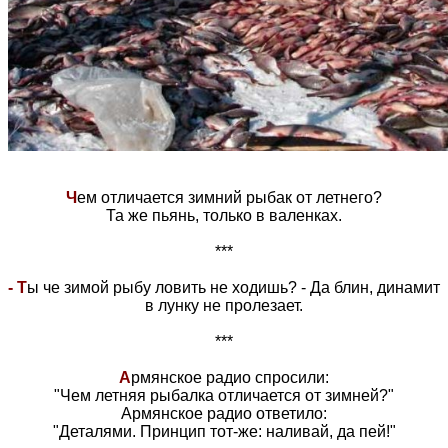
Ч
ем отличается зимний рыбак от летнего?
Та же пьянь, только в валенках.
***
- Т
ы че зимой рыбу ловить не ходишь? - Да блин, динамит
в лунку не пролезает.
***
А
рмянское радио спросили:
"Чем летняя рыбалка отличается от зимней?"
Армянское радио ответило:
"Деталями. Принцип тот-же: наливай, да пей!"