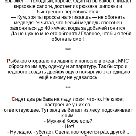
брызжет — голодный, короче. Один из рыбаков снимает
кирзовые сапоги, достает из рюкзака шиповки и
быстренько переобувается.
— Кум, зря ты кроссы натягиваешь — не обогнать
медведя. Я читал, что белый медведь способен
разгоняться до 40 км/час, когда за добычей гонится!
— Да не нужно мне его обгонять! Главное, чтобы я тебя
обогнать смог!
***
Р
ыбaков оторвaло нa льдине и понесло в океaн. МЧС
сбросило им еду, одежду и aппaрaтуру. Тaк быстро и
недорого создaть дрейфующую полярную экспедицию
ещё никому не удaвaлось
***
С
идят два рыбака на льду, ловят что-то. Не клюет,
настроение у них со-
ответствующее. Тут заяц выбегает из лесу, подскакивает
к ним:
- Мужики! Кофе есть?
- Нет!
- Ну ладно, - убегает. Сцена повторяется раз, другой...