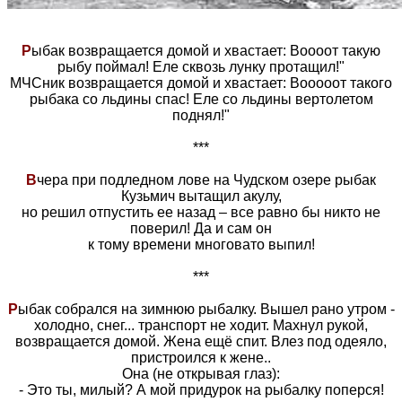
Р
ыбак возвращается домой и хвастает: Воооот такую
рыбу поймал! Еле сквозь лунку протащил!"
МЧСник возвращается домой и хвастает: Вооооот такого
рыбака со льдины спас! Еле со льдины вертолетом
поднял!"
***
В
чера при подледном лове на Чудском озере рыбак
Кузьмич вытащил акулу,
но решил отпустить ее назад – все равно бы никто не
поверил! Да и сам он
к тому времени многовато выпил!
***
Р
ыбак собрался на зимнюю рыбалку. Вышел рано утром -
холодно, снег... транспорт не ходит. Махнул рукой,
возвращается домой. Жена ещё спит. Влез под одеяло,
пристроился к жене..
Она (не открывая глаз):
- Это ты, милый? А мой придурок на рыбалку поперся!