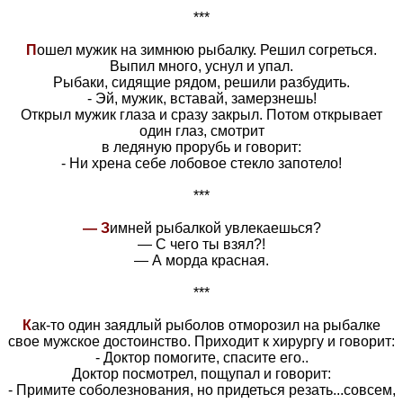
***
П
ошел мужик на зимнюю рыбалку. Решил согреться.
Выпил много, уснул и упал.
Рыбаки, сидящие рядом, решили разбудить.
- Эй, мужик, вставай, замерзнешь!
Открыл мужик глаза и сразу закрыл. Потом открывает
один глаз, смотрит
в ледяную прорубь и говорит:
- Ни хрена себе лобовое стекло запотело!
***
— З
имней рыбалкой увлекаешься?
— С чего ты взял?!
— А морда красная.
***
К
ак-то один заядлый рыболов отморозил на рыбалке
свое мужское достоинство. Приходит к хирургу и говорит:
- Доктор помогите, спасите его..
Доктор посмотрел, пощупал и говорит:
- Примите соболезнования, но придеться резать...совсем,