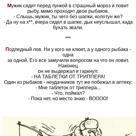
М
ужик сидит перед лункой в страшный мороз и ловит
рыбу, мимо проходят двое рыбаков.
- Слышь, мужик, ты чего без шапки, колотун же?
- Да ну на х**, вчера сидел в шапке, дык неуслышал, када
бухать звали.
***
П
одледный лов. Ни у кого не клюет, а у одного рыбака -
одна
за одной. Его все замучили вопросом на что он ловит.
Наконец
он не выдержал и гаркнул:
- НА ТАБЛЕТКИ ОТ ТРИППЕРА!
Один из рыбаков - неудачников тут же побежал в аптеку:
- Мне таблеток от триппера...
- Что, поймал?
- Пока нет, но место знаю - ВОООО!