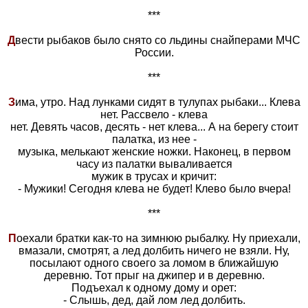
***
Д
вести рыбаков было снято со льдины снайперами МЧС
России.
***
З
има, утро. Над лунками сидят в тулупах рыбаки... Клева
нет. Рассвело - клева
нет. Девять часов, десять - нет клева... А на берегу стоит
палатка, из нее -
музыка, мелькают женские ножки. Наконец, в первом
часу из палатки вываливается
мужик в трусах и кричит:
- Мужики! Сегодня клева не будет! Клево было вчера!
***
П
оехали братки как-то на зимнюю рыбалку. Hу приехали,
вмазали, смотрят, а лед долбить ничего не взяли. Hу,
посылают одного своего за ломом в ближайшую
деревню. Тот прыг на джипер и в деревню.
Подъехал к одному дому и орет:
- Слышь, дед, дай лом лед долбить.