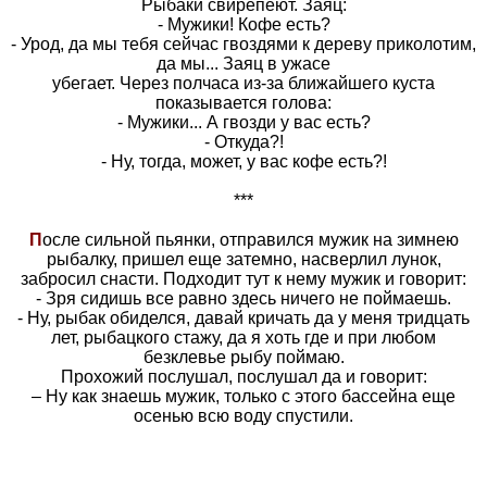
Рыбаки свирепеют. Заяц:
- Мужики! Кофе есть?
- Урод, да мы тебя сейчас гвоздями к дереву приколотим,
да мы... Заяц в ужасе
убегает. Через полчаса из-за ближайшего куста
показывается голова:
- Мужики... А гвозди у вас есть?
- Откуда?!
- Ну, тогда, может, у вас кофе есть?!
***
П
осле сильной пьянки, отправился мужик на зимнею
рыбалку, пришел еще затемно, насверлил лунок,
забросил снасти. Подходит тут к нему мужик и говорит:
- Зря сидишь все равно здесь ничего не поймаешь.
- Ну, рыбак обиделся, давай кричать да у меня тридцать
лет, рыбацкого стажу, да я хоть где и при любом
безклевье рыбу поймаю.
Прохожий послушал, послушал да и говорит:
– Ну как знаешь мужик, только с этого бассейна еще
осенью всю воду спустили.