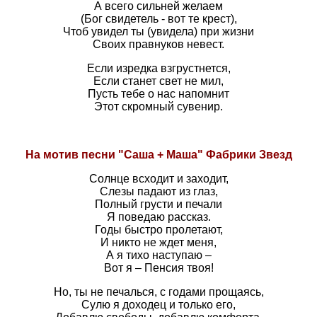
А всего сильней желаем
(Бог свидетель - вот те крест),
Чтоб увидел ты (увидела) при жизни
Своих правнуков невест.
Если изредка взгрустнется,
Если станет свет не мил,
Пусть тебе о нас напомнит
Этот скромный сувенир.
На мотив песни "Саша + Маша" Фабрики Звезд
Солнце всходит и заходит,
Слезы падают из глаз,
Полный грусти и печали
Я поведаю рассказ.
Годы быстро пролетают,
И никто не ждет меня,
А я тихо наступаю –
Вот я – Пенсия твоя!
Но, ты не печалься, с годами прощаясь,
Сулю я доходец и только его,