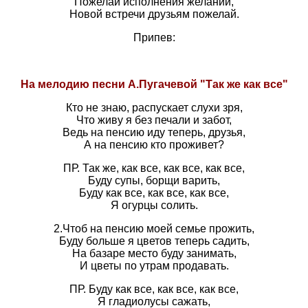
Пожелай исполнения желаний,
Новой встречи друзьям пожелай.
Припев:
На мелодию песни А.Пугачевой "Так же как все"
Кто не знаю, распускает слухи зря,
Что живу я без печали и забот,
Ведь на пенсию иду теперь, друзья,
А на пенсию кто проживет?
ПР. Так же, как все, как все, как все,
Буду супы, борщи варить,
Буду как все, как все, как все,
Я огурцы солить.
2.Чтоб на пенсию моей семье прожить,
Буду больше я цветов теперь садить,
На базаре место буду занимать,
И цветы по утрам продавать.
ПР. Буду как все, как все, как все,
Я гладиолусы сажать,