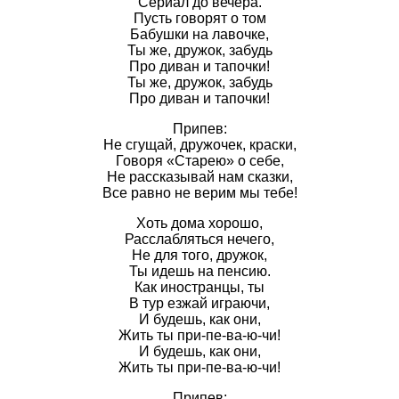
Сериал до вечера.
Пусть говорят о том
Бабушки на лавочке,
Ты же, дружок, забудь
Про диван и тапочки!
Ты же, дружок, забудь
Про диван и тапочки!
Припев:
Не сгущай, дружочек, краски,
Говоря «Старею» о себе,
Не рассказывай нам сказки,
Все равно не верим мы тебе!
Хоть дома хорошо,
Расслабляться нечего,
Не для того, дружок,
Ты идешь на пенсию.
Как иностранцы, ты
В тур езжай играючи,
И будешь, как они,
Жить ты при-пе-ва-ю-чи!
И будешь, как они,
Жить ты при-пе-ва-ю-чи!
Припев: