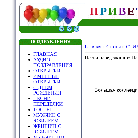
П
Р
И
В
Е
ПОЗДРАВЛЕНИЯ
Главная
»
Статьи
»
СТИ
ГЛАВНАЯ
Песни переделки про П
АУДИО
ПОЗДРАВЛЕНИЯ
ОТКРЫТКИ
ИМЕННЫЕ
ОТКРЫТКИ
С ДНЕМ
Большая коллекци
РОЖДЕНИЯ
ПЕСНИ
ПЕРЕДЕЛКИ
ТОСТЫ
МУЖЧИН С
ЮБИЛЕЕМ
ЖЕНЩИН С
ЮБИЛЕЕМ
МУЖЧИН ПО