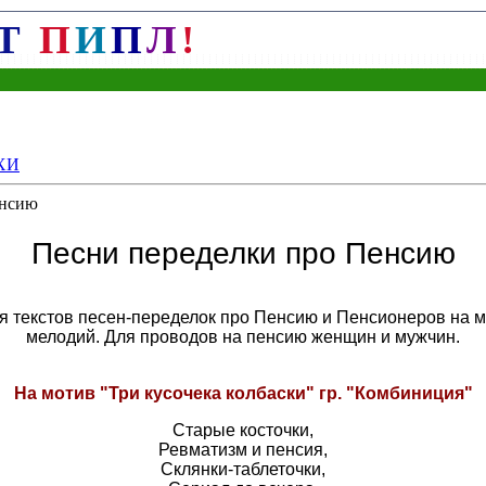
Т
П
И
П
Л
!
ХИ
енсию
Песни переделки про Пенсию
я текстов песен-переделок про Пенсию и Пенсионеров на 
мелодий. Для проводов на пенсию женщин и мужчин.
На мотив "Три кусочека колбаски" гр. "Комбиниция"
Старые косточки,
Ревматизм и пенсия,
Склянки-таблеточки,