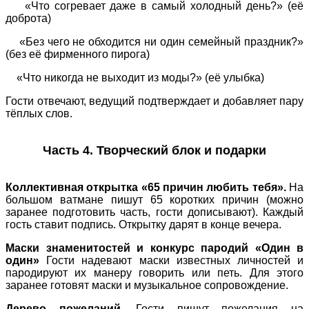
«Что согревает даже в самый холодный день?» (её
доброта)
«Без чего не обходится ни один семейный праздник?»
(без её фирменного пирога)
«Что никогда не выходит из моды?» (её улыбка)
Гости отвечают, ведущий подтверждает и добавляет пару
тёплых слов.
Часть 4. Творческий блок и подарки
Коллективная открытка «65 причин любить тебя».
На
большом ватмане пишут 65 коротких причин (можно
заранее подготовить часть, гости дописывают). Каждый
гость ставит подпись. Открытку дарят в конце вечера.
Маски знаменитостей и конкурс пародий «Один в
один»
Гости надевают маски известных личностей и
пародируют их манеру говорить или петь. Для этого
заранее готовят маски и музыкальное сопровождение.
Дерево пожеланий.
Гости пишут пожелания на