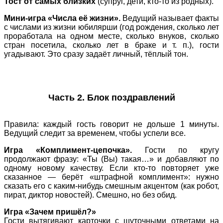
Тост от самых близких
(супруг, дети, кто-то из родных).
Мини‑игра «Числа её жизни».
Ведущий называет факты
с числами из жизни юбилярши (год рождения, сколько лет
проработала на одном месте, сколько внуков, сколько
стран посетила, сколько лет в браке и т. п.), гости
угадывают. Это сразу задаёт личный, тёплый тон.
Часть 2. Блок поздравлений
Правила: каждый гость говорит не дольше 1 минуты.
Ведущий следит за временем, чтобы успели все.
Игра «Комплимент‑цепочка».
Гости по кругу
продолжают фразу: «Ты (Вы) такая…» и добавляют по
одному новому качеству. Если кто‑то повторяет уже
сказанное — берёт «штрафной комплимент»: нужно
сказать его с каким‑нибудь смешным акцентом (как робот,
пират, диктор новостей). Смешно, но без обид.
Игра «Зачем пришёл?»
Гости вытягивают карточки с шуточными ответами на