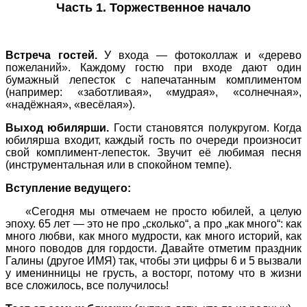
Часть 1. Торжественное начало
Встреча гостей.
У входа — фотоколлаж и «дерево
пожеланий». Каждому гостю при входе дают один
бумажный лепесток с напечатанным комплиментом
(например: «заботливая», «мудрая», «солнечная»,
«надёжная», «весёлая»).
Выход юбилярши.
Гости становятся полукругом. Когда
юбилярша входит, каждый гость по очереди произносит
свой комплимент-лепесток. Звучит её любимая песня
(инструментальная или в спокойном темпе).
Вступление ведущего:
«Сегодня мы отмечаем не просто юбилей, а целую
эпоху. 65 лет — это не про „сколько“, а про „как много“: как
много любви, как много мудрости, как много историй, как
много поводов для гордости. Давайте отметим праздник
Галины (другое ИМЯ) так, чтобы эти цифры 6 и 5 вызвали
у именинницы не грусть, а восторг, потому что в жизни
все сложилось, все получилось!