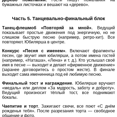
бумажных листочках и вешают на «дерево».
Часть 5. Танцевально‑финальный блок
Танец‑флешмоб «Повторяй за мной».
Ведущий
показывает простые движения под энергичную, но не
слишком быструю песню (например, ретро‑хит). Все
повторяют. Юбилярша в центре.
Конкурс «Песня с именем»
. Включают фрагменты
песен, где звучит имя юбилярши, а потом имена гостей
(например, «Наташа», «Лена» и т. д.). Кто услышал своё
имя в песне — выходит и делает «фирменное движение»
(заранее договоритесь о простом жесте). В финале
выходит сама именинница под её любимую песню.
Финальный тост и награждение
. Юбилярше вручают
«медаль» или диплом «За мудрость, заботу и доброту».
Ведущий произносит тёплый тост, все поднимают
бокалы.
Чаепитие и торт
. Зажигают свечи, все поют «С днём
рожденья тебя». После разрезания торта — свободное
общение и фото.