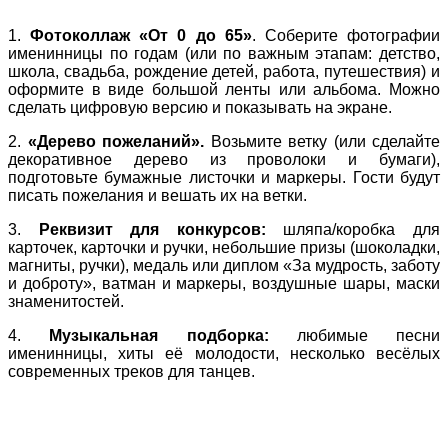
1.
Фотоколлаж «От 0 до 65»
. Соберите фотографии
именинницы по годам (или по важным этапам: детство,
школа, свадьба, рождение детей, работа, путешествия) и
оформите в виде большой ленты или альбома. Можно
сделать цифровую версию и показывать на экране.
2.
«Дерево пожеланий».
Возьмите ветку (или сделайте
декоративное дерево из проволоки и бумаги),
подготовьте бумажные листочки и маркеры. Гости будут
писать пожелания и вешать их на ветки.
3.
Реквизит для конкурсов:
шляпа/коробка для
карточек, карточки и ручки, небольшие призы (шоколадки,
магниты, ручки), медаль или диплом «За мудрость, заботу
и доброту», ватман и маркеры, воздушные шары, маски
знаменитостей.
4.
Музыкальная подборка:
любимые песни
именинницы, хиты её молодости, несколько весёлых
современных треков для танцев.