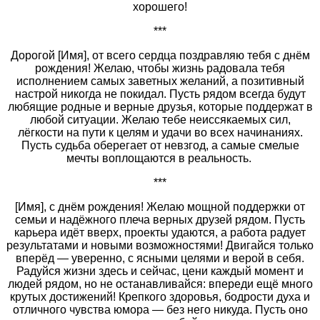
хорошего!
***
Дорогой [Имя], от всего сердца поздравляю тебя с днём
рождения! Желаю, чтобы жизнь радовала тебя
исполнением самых заветных желаний, а позитивный
настрой никогда не покидал. Пусть рядом всегда будут
любящие родные и верные друзья, которые поддержат в
любой ситуации. Желаю тебе неиссякаемых сил,
лёгкости на пути к целям и удачи во всех начинаниях.
Пусть судьба оберегает от невзгод, а самые смелые
мечты воплощаются в реальность.
***
[Имя], с днём рождения! Желаю мощной поддержки от
семьи и надёжного плеча верных друзей рядом. Пусть
карьера идёт вверх, проекты удаются, а работа радует
результатами и новыми возможностями! Двигайся только
вперёд — уверенно, с ясными целями и верой в себя.
Радуйся жизни здесь и сейчас, цени каждый момент и
людей рядом, но не останавливайся: впереди ещё много
крутых достижений! Крепкого здоровья, бодрости духа и
отличного чувства юмора — без него никуда. Пусть оно