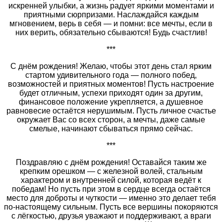
искренней улыбки, а жизнь радует яркими моментами и
приятными сюрпризами. Наслаждайся каждым
мгновением, верь в себя — и помни: все мечты, если в
них верить, обязательно сбываются! Будь счастлив!
***
С днём рождения! Желаю, чтобы этот день стал ярким
стартом удивительного года — полного побед,
возможностей и приятных моментов! Пусть настроение
будет отличным, успехи приходят один за другим,
финансовое положение укрепляется, а душевное
равновесие остаётся нерушимым. Пусть личное счастье
окружает Вас со всех сторон, а мечты, даже самые
смелые, начинают сбываться прямо сейчас.
***
Поздравляю с днём рождения! Оставайся таким же
крепким орешком — с железной волей, стальным
характером и внутренней силой, которая ведёт к
победам! Но пусть при этом в сердце всегда остаётся
место для доброты и чуткости — именно это делает тебя
по‑настоящему сильным. Пусть все вершины покоряются
с лёгкостью, друзья уважают и поддерживают, а враги