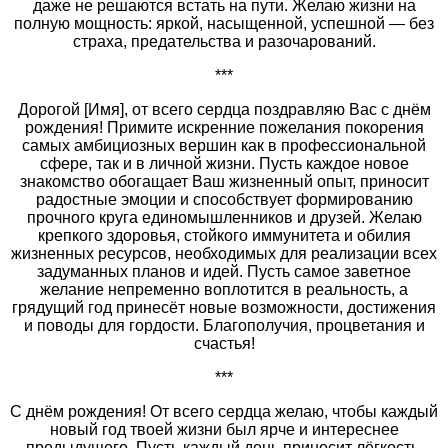
даже не решаются встать на пути. Желаю жизни на
полную мощность: яркой, насыщенной, успешной — без
страха, предательства и разочарований.
***
Дорогой [Имя], от всего сердца поздравляю Вас с днём
рождения! Примите искренние пожелания покорения
самых амбициозных вершин как в профессиональной
сфере, так и в личной жизни. Пусть каждое новое
знакомство обогащает Ваш жизненный опыт, приносит
радостные эмоции и способствует формированию
прочного круга единомышленников и друзей. Желаю
крепкого здоровья, стойкого иммунитета и обилия
жизненных ресурсов, необходимых для реализации всех
задуманных планов и идей. Пусть самое заветное
желание непременно воплотится в реальность, а
грядущий год принесёт новые возможности, достижения
и поводы для гордости. Благополучия, процветания и
счастья!
***
С днём рождения! От всего сердца желаю, чтобы каждый
новый год твоей жизни был ярче и интереснее
предыдущего. Пусть каждый день приносит лёгкость,