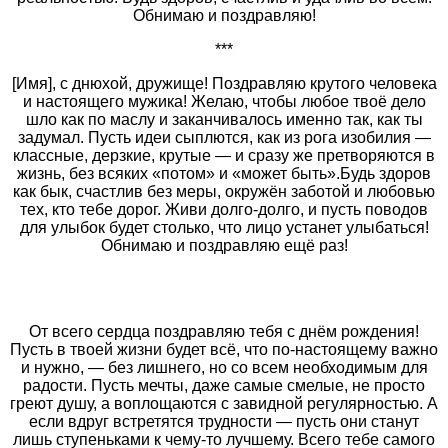
Обнимаю и поздравляю!
***
[Имя], с днюхой, дружище! Поздравляю крутого человека
и настоящего мужика! Желаю, чтобы любое твоё дело
шло как по маслу и заканчивалось именно так, как ты
задумал. Пусть идеи сыплются, как из рога изобилия —
классные, дерзкие, крутые — и сразу же претворяются в
жизнь, без всяких «потом» и «может быть».Будь здоров
как бык, счастлив без меры, окружён заботой и любовью
тех, кто тебе дорог. Живи долго-долго, и пусть поводов
для улыбок будет столько, что лицо устанет улыбаться!
Обнимаю и поздравляю ещё раз!
От всего сердца поздравляю тебя с днём рождения!
Пусть в твоей жизни будет всё, что по‑настоящему важно
и нужно, — без лишнего, но со всем необходимым для
радости. Пусть мечты, даже самые смелые, не просто
греют душу, а воплощаются с завидной регулярностью. А
если вдруг встретятся трудности — пусть они станут
лишь ступеньками к чему‑то лучшему. Всего тебе самого