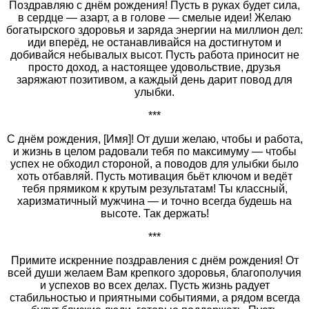
Поздравляю с днём рождения! Пусть в руках будет сила,
в сердце — азарт, а в голове — смелые идеи! Желаю
богатырского здоровья и заряда энергии на миллион дел:
иди вперёд, не останавливайся на достигнутом и
добивайся небывалых высот. Пусть работа приносит не
просто доход, а настоящее удовольствие, друзья
заряжают позитивом, а каждый день дарит повод для
улыбки.
***
С днём рождения, [Имя]! От души желаю, чтобы и работа,
и жизнь в целом радовали тебя по максимуму — чтобы
успех не обходил стороной, а поводов для улыбки было
хоть отбавляй. Пусть мотивация бьёт ключом и ведёт
тебя прямиком к крутым результатам! Ты классный,
харизматичный мужчина — и точно всегда будешь на
высоте. Так держать!
***
Примите искренние поздравления с днём рождения! От
всей души желаем Вам крепкого здоровья, благополучия
и успехов во всех делах. Пусть жизнь радует
стабильностью и приятными событиями, а рядом всегда