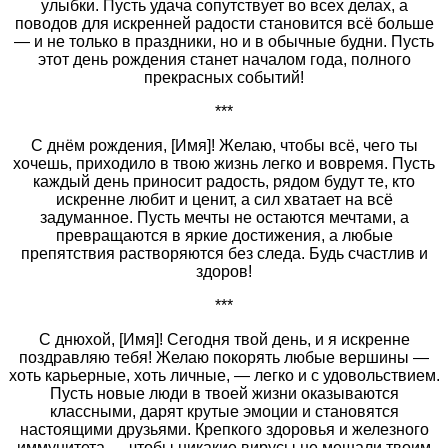
улыбки. Пусть удача сопутствует во всех делах, а
поводов для искренней радости становится всё больше
— и не только в праздники, но и в обычные будни. Пусть
этот день рождения станет началом года, полного
прекрасных событий!
***
С днём рождения, [Имя]! Желаю, чтобы всё, чего ты
хочешь, приходило в твою жизнь легко и вовремя. Пусть
каждый день приносит радость, рядом будут те, кто
искренне любит и ценит, а сил хватает на всё
задуманное. Пусть мечты не остаются мечтами, а
превращаются в яркие достижения, а любые
препятствия растворяются без следа. Будь счастлив и
здоров!
***
С днюхой, [Имя]! Сегодня твой день, и я искренне
поздравляю тебя! Желаю покорять любые вершины —
хоть карьерные, хоть личные, — легко и с удовольствием.
Пусть новые люди в твоей жизни оказываются
классными, дарят крутые эмоции и становятся
настоящими друзьями. Крепкого здоровья и железного
иммунитета — чтобы никакие вирусы не мешали твоим