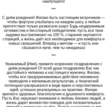
наилучшего!
***
С днём рождения! Желаю быть настоящим везунчиком —
чтобы фортуна улыбалась на каждом шагу, а любые
препятствия только разжигали азарт. Будь неудержимым
оптимистом и бесспорный победителем: пусть все твои
задумки выстреливают на 100 %, старания окупаются
сторицей, а жизнь даёт всё необходимое для комфорта и
новых свершений. Вперёд к мечтам — и пусть они
сбываются ярче, чем ты ожидаешь!
***
Уважаемый [Имя], примите искренние поздравления с
днём рождения! От всей души поздравляю Вас как
достойного человека и настоящего мужчину. Желаю,
чтобы все предпринимаемые действия неизменно
приводили к желаемым результатам, а творческий
потенциал раскрывался в виде ярких и перспективных
идей, успешно реализуемых на практике. Желаю
крепкого здоровья, благополучия и душевного комфорта.
Пусть Вас окружают внимание и любовь близких людей, а
жизнь дарит множество поводов для положительных
эмоций и искренних улыбок. Долгих и счастливых лет