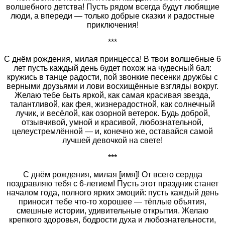
волшебного детства! Пусть рядом всегда будут любящие
люди, а впереди — только добрые сказки и радостные
приключения!
***
С днём рождения, милая принцесса! В твои волшебные 6
лет пусть каждый день будет похож на чудесный бал:
кружись в танце радости, пой звонкие песенки дружбы с
верными друзьями и лови восхищённые взгляды вокруг.
Желаю тебе быть яркой, как самая красивая звезда,
талантливой, как фея, жизнерадостной, как солнечный
лучик, и весёлой, как озорной ветерок. Будь доброй,
отзывчивой, умной и красивой, любознательной,
целеустремлённой — и, конечно же, оставайся самой
лучшей девочкой на свете!
***
С днём рождения, милая [имя]! От всего сердца
поздравляю тебя с 6‑летием! Пусть этот праздник станет
началом года, полного ярких эмоций: пусть каждый день
приносит тебе что‑то хорошее — тёплые объятия,
смешные истории, удивительные открытия. Желаю
крепкого здоровья, бодрости духа и любознательности,