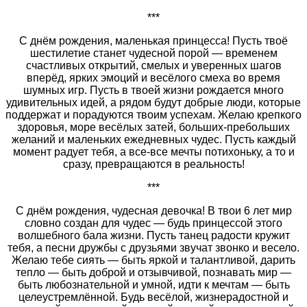
***
С днём рождения, маленькая принцесса! Пусть твоё
шестилетие станет чудесной порой — временем
счастливых открытий, смелых и уверенных шагов
вперёд, ярких эмоций и весёлого смеха во время
шумных игр. Пусть в твоей жизни рождается много
удивительных идей, а рядом будут добрые люди, которые
поддержат и порадуются твоим успехам. Желаю крепкого
здоровья, море весёлых затей, больших-пребольших
желаний и маленьких ежедневных чудес. Пусть каждый
момент радует тебя, а все-все мечты потихоньку, а то и
сразу, превращаются в реальность!
***
С днём рождения, чудесная девочка! В твои 6 лет мир
словно создан для чудес — будь принцессой этого
волшебного бала жизни. Пусть танец радости кружит
тебя, а песни дружбы с друзьями звучат звонко и весело.
Желаю тебе сиять — быть яркой и талантливой, дарить
тепло — быть доброй и отзывчивой, познавать мир —
быть любознательной и умной, идти к мечтам — быть
целеустремлённой. Будь весёлой, жизнерадостной и