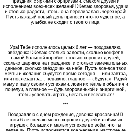
праздник: с яркими сюрпризами, смехом друзей и
исполнением всех-всех желаний! Желаю здоровья, удачи
и столько радости, чтобы она переливалась через край!
Пусть каждый новый день приносит что‑то чудесное, а
улыбка не сходит с твоего лица!
Ура! Тебе исполнилось целых 6 лет — поздравляю,
звёздочка! Желаю столько радости, сколько конфет в
самой большой коробке, столько хороших друзей,
сколько шариков на празднике, и столько замечательных
деньков, сколько звёздочек на небе! Пусть все-все твои
мечты и желания сбудутся прямо сегодня — или завтра,
или послезавтра… неважно, главное — сбудутся! Радуй
маму и папу своими успехами, лови их тёплые объятия и
поцелуи, а главное — будь здоровенькой и энергичной,
чтобы успевать играть, бегать и веселиться!
***
Поздравляю с днём рождения, девочка-красавица! В
твои 6 лет желаю много хороших друзей и любимых
игрушек, больших и малых успехов во всём, что ты
делаешь. Пусть исполняются все желания, настроение