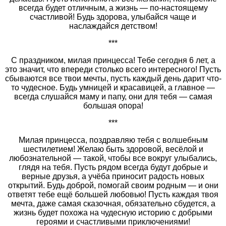
всегда будет отличным, а жизнь — по-настоящему
счастливой! Будь здорова, улыбайся чаще и
наслаждайся детством!
***
С праздником, милая принцесса! Тебе сегодня 6 лет, а
это значит, что впереди столько всего интересного! Пусть
сбываются все твои мечты, пусть каждый день дарит что-
то чудесное. Будь умницей и красавицей, а главное —
всегда слушайся маму и папу, они для тебя — самая
большая опора!
***
Милая принцесса, поздравляю тебя с волшебным
шестилетием! Желаю быть здоровой, весёлой и
любознательной — такой, чтобы все вокруг улыбались,
глядя на тебя. Пусть рядом всегда будут добрые и
верные друзья, а учёба приносит радость новых
открытий. Будь доброй, помогай своим родным — и они
ответят тебе ещё большей любовью! Пусть каждая твоя
мечта, даже самая сказочная, обязательно сбудется, а
жизнь будет похожа на чудесную историю с добрыми
героями и счастливыми приключениями!