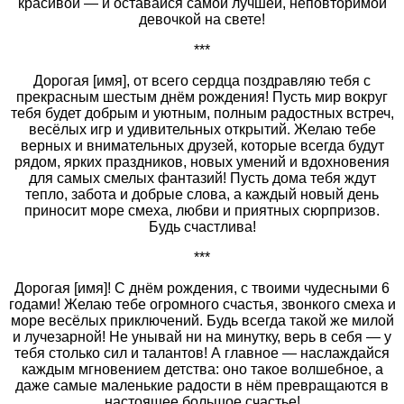
красивой — и оставайся самой лучшей, неповторимой
девочкой на свете!
***
Дорогая [имя], от всего сердца поздравляю тебя с
прекрасным шестым днём рождения! Пусть мир вокруг
тебя будет добрым и уютным, полным радостных встреч,
весёлых игр и удивительных открытий. Желаю тебе
верных и внимательных друзей, которые всегда будут
рядом, ярких праздников, новых умений и вдохновения
для самых смелых фантазий! Пусть дома тебя ждут
тепло, забота и добрые слова, а каждый новый день
приносит море смеха, любви и приятных сюрпризов.
Будь счастлива!
***
Дорогая [имя]! С днём рождения, с твоими чудесными 6
годами! Желаю тебе огромного счастья, звонкого смеха и
море весёлых приключений. Будь всегда такой же милой
и лучезарной! Не унывай ни на минутку, верь в себя — у
тебя столько сил и талантов! А главное — наслаждайся
каждым мгновением детства: оно такое волшебное, а
даже самые маленькие радости в нём превращаются в
настоящее большое счастье!