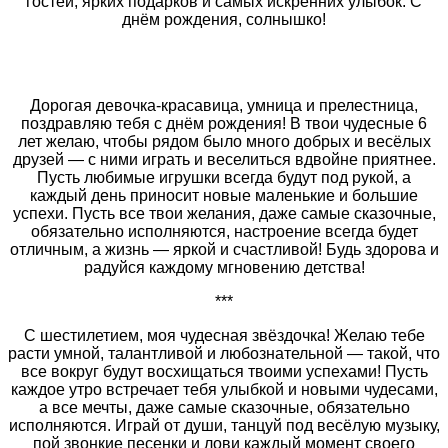
гостей, ярких подарков и самых искренних улыбок. С
днём рождения, солнышко!
Дорогая девочка-красавица, умница и прелестница,
поздравляю тебя с днём рождения! В твои чудесные 6
лет желаю, чтобы рядом было много добрых и весёлых
друзей — с ними играть и веселиться вдвойне приятнее.
Пусть любимые игрушки всегда будут под рукой, а
каждый день приносит новые маленькие и большие
успехи. Пусть все твои желания, даже самые сказочные,
обязательно исполняются, настроение всегда будет
отличным, а жизнь — яркой и счастливой! Будь здорова и
радуйся каждому мгновению детства!
***
С шестилетием, моя чудесная звёздочка! Желаю тебе
расти умной, талантливой и любознательной — такой, что
все вокруг будут восхищаться твоими успехами! Пусть
каждое утро встречает тебя улыбкой и новыми чудесами,
а все мечты, даже самые сказочные, обязательно
исполняются. Играй от души, танцуй под весёлую музыку,
пой звонкие песенки и лови каждый момент своего