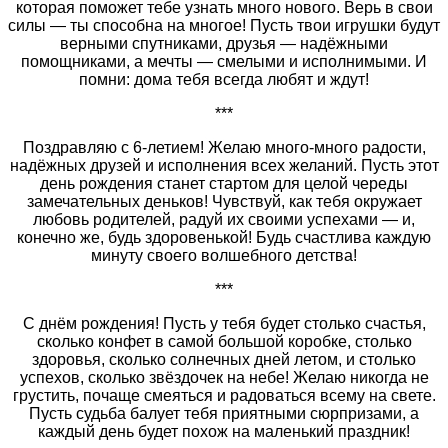
которая поможет тебе узнать много нового. Верь в свои
силы — ты способна на многое! Пусть твои игрушки будут
верными спутниками, друзья — надёжными
помощниками, а мечты — смелыми и исполнимыми. И
помни: дома тебя всегда любят и ждут!
***
Поздравляю с 6‑летием! Желаю много-много радости,
надёжных друзей и исполнения всех желаний. Пусть этот
день рождения станет стартом для целой череды
замечательных деньков! Чувствуй, как тебя окружает
любовь родителей, радуй их своими успехами — и,
конечно же, будь здоровенькой! Будь счастлива каждую
минуту своего волшебного детства!
***
С днём рождения! Пусть у тебя будет столько счастья,
сколько конфет в самой большой коробке, столько
здоровья, сколько солнечных дней летом, и столько
успехов, сколько звёздочек на небе! Желаю никогда не
грустить, почаще смеяться и радоваться всему на свете.
Пусть судьба балует тебя приятными сюрпризами, а
каждый день будет похож на маленький праздник!