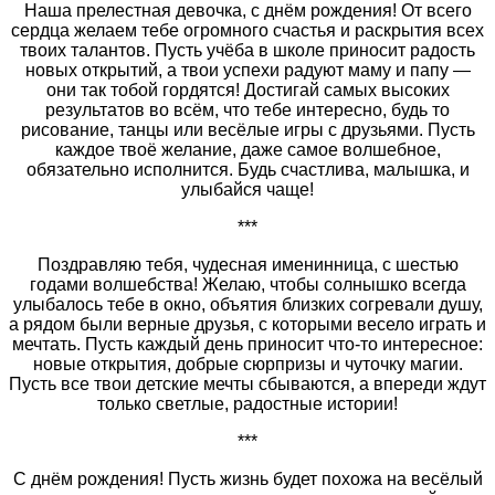
Наша прелестная девочка, с днём рождения! От всего
сердца желаем тебе огромного счастья и раскрытия всех
твоих талантов. Пусть учёба в школе приносит радость
новых открытий, а твои успехи радуют маму и папу —
они так тобой гордятся! Достигай самых высоких
результатов во всём, что тебе интересно, будь то
рисование, танцы или весёлые игры с друзьями. Пусть
каждое твоё желание, даже самое волшебное,
обязательно исполнится. Будь счастлива, малышка, и
улыбайся чаще!
***
Поздравляю тебя, чудесная именинница, с шестью
годами волшебства! Желаю, чтобы солнышко всегда
улыбалось тебе в окно, объятия близких согревали душу,
а рядом были верные друзья, с которыми весело играть и
мечтать. Пусть каждый день приносит что‑то интересное:
новые открытия, добрые сюрпризы и чуточку магии.
Пусть все твои детские мечты сбываются, а впереди ждут
только светлые, радостные истории!
***
С днём рождения! Пусть жизнь будет похожа на весёлый