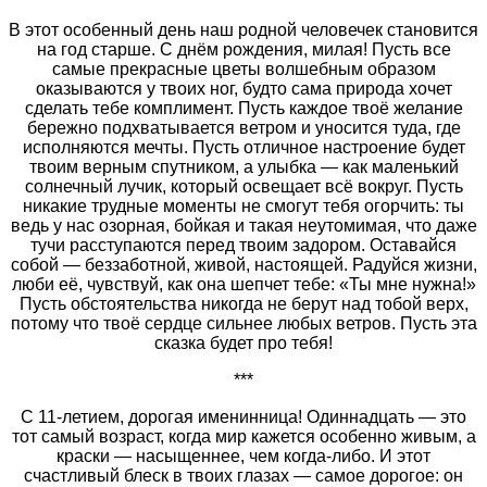
В этот особенный день наш родной человечек становится
на год старше. С днём рождения, милая! Пусть все
самые прекрасные цветы волшебным образом
оказываются у твоих ног, будто сама природа хочет
сделать тебе комплимент. Пусть каждое твоё желание
бережно подхватывается ветром и уносится туда, где
исполняются мечты. Пусть отличное настроение будет
твоим верным спутником, а улыбка — как маленький
солнечный лучик, который освещает всё вокруг. Пусть
никакие трудные моменты не смогут тебя огорчить: ты
ведь у нас озорная, бойкая и такая неутомимая, что даже
тучи расступаются перед твоим задором. Оставайся
собой — беззаботной, живой, настоящей. Радуйся жизни,
люби её, чувствуй, как она шепчет тебе: «Ты мне нужна!»
Пусть обстоятельства никогда не берут над тобой верх,
потому что твоё сердце сильнее любых ветров. Пусть эта
сказка будет про тебя!
***
С 11‑летием, дорогая именинница! Одиннадцать — это
тот самый возраст, когда мир кажется особенно живым, а
краски — насыщеннее, чем когда‑либо. И этот
счастливый блеск в твоих глазах — самое дорогое: он