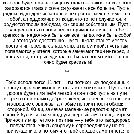
которое будет по-настоящему твоим — такое, от которого
загораются глаза и хочется узнавать всё больше. Пусть
рядом будут друзья, которые не просто смеются вместе с
тобой, а поддерживают, когда что-то не получается, и
радуются твоим победам, как своим собственным. Пусть
уверенность в своей неповторимости живёт в тебе
крепко: ты не должна быть как все, ты должна быть собой
— и этого уже достаточно. Пусть школа станет местом
роста и интересных знакомств, а не рутиной: пусть там
попадаются учителя, которые замечают твой интерес, и
предметы, которые удивляют. Ты на своём пути — и он
точно будет красивым!
***
Тебе исполняется 11 лет — ты потихоньку подходишь к
порогу взрослой жизни, и это так волнительно. Пусть эта
дорога будет для тебя лёгкой и светлой: пусть на пути
встречаются только добрые люди, интересные открытия
и хорошие сюрпризы, а любые неприятности обходят
стороной. Живи, замечая маленькие радости: аромат
свежей булочки, смех подруги, первый луч солнца утром.
Приноси в мир тепло и позитив — у тебя это так здорово
получается. Учись доброму и справедливому не по
принуждению, а потому что твоё сердце само тянется к