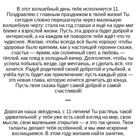
В этот волшебный день тебе исполняется 11.
Поздравляю с главным праздником в твоей жизни! Ты
сегодня словно перешагнула через маленькую
волшебную черту: стала на год старше и ещё на один миг
ближе к взрослой жизни. Пусть эта дорога будет доброй и
интересной, а на каждом её повороте тебя ждёт что-то
чудесное. Желаю, чтобы всегда всё было хорошо: чтобы
здоровье было крепким, как у настоящей героини сказки,
счастье — ярким, как солнечный свет, а любовь —
тёплой, как плед в холодный вечер. Долголетия, чтобы ты
успела побывать везде, где мечтаешь, и сделать всё, что
хочется. Радуй родителей своей добротой и улыбкой, а
учёба пусть будет как приключение: пусть каждый урок —
это новая глава, которую хочется дочитать до конца.
Пусть твоя сказка будет самой доброй и самой
счастливой!
***
Дорогая наша звёздочка, с 11‑летием! Ты растёшь такой
удивительной: у тебя уже есть свой взгляд на мир, свои
мысли, свои маленькие открытия — и это так ценно. Твои
таланты делают тебя особенной, и мы ими искренне
восхищаемся. В этом году желаем найти занятие,