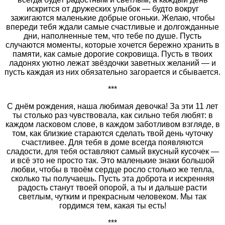
искрится от дружеских улыбок — будто вокруг
зажигаются маленькие добрые огоньки. Желаю, чтобы
впереди тебя ждали самые счастливые и долгожданные
дни, наполненные тем, что тебе по душе. Пусть
случаются моменты, которые хочется бережно хранить в
памяти, как самые дорогие сокровища. Пусть в твоих
ладонях уютно лежат звёздочки заветных желаний — и
пусть каждая из них обязательно загорается и сбывается.
***
С днём рождения, наша любимая девочка! За эти 11 лет
ты столько раз чувствовала, как сильно тебя любят: в
каждом ласковом слове, в каждом заботливом взгляде, в
том, как близкие стараются сделать твой день чуточку
счастливее. Для тебя в доме всегда появляются
сладости, для тебя оставляют самый вкусный кусочек —
и всё это не просто так. Это маленькие знаки большой
любви, чтобы в твоём сердце росло столько же тепла,
сколько ты получаешь. Пусть эта доброта и искренняя
радость станут твоей опорой, а ты и дальше расти
светлым, чутким и прекрасным человеком. Мы так
гордимся тем, какая ты есть!
***