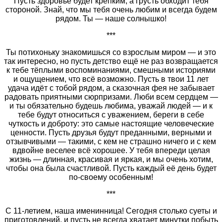
Пусть здоровье будет крепким, а грусть обходит тебя
стороной. Знай, что мы тебя очень любим и всегда будем
рядом. Ты — наше солнышко!
***
Ты потихоньку знакомишься со взрослым миром — и это
так интересно, но пусть детство ещё не раз возвращается
к тебе тёплыми воспоминаниями, смешными историями
и ощущением, что всё возможно. Пусть в твои 11 лет
удача идёт с тобой рядом, а сказочная фея не забывает
радовать приятными сюрпризами. Люби всем сердцем —
и ты обязательно будешь любима, уважай людей — и к
тебе будут относиться с уважением, береги в себе
чуткость и доброту: это самые настоящие человеческие
ценности. Пусть друзья будут преданными, верными и
отзывчивыми — такими, с кем не страшно ничего и с кем
вдвойне веселее всё хорошее. У тебя впереди целая
жизнь — длинная, красивая и яркая, и мы очень хотим,
чтобы она была счастливой. Пусть каждый её день будет
по-своему особенным!
***
С 11‑летием, наша именинница! Сегодня столько суеты и
приготовлений, и пусть не всегда хватает минутки побыть