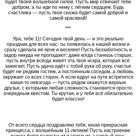
будет твоей волшебной силой. Пусть мир отвечает тебе
добром, а ты иди по нему с лёгким сердцем. Будь
счастлива — пусть твоя сказка будет самой доброй и
самой красивой!
***
Ура, тебе 11! Сегодня твой день — и это реально
праздник для всех нас: ты появилась в нашей жизни и
сразу сделала её ярче и веселее! Пусть беззаботность и
задор никуда не пропадают: даже когда станешь старше,
пусть внутри всегда живёт эта твоя искра, которая всё
зажигает. Пусть удача идёт с тобой рука об руку, счастье
будет не редким гостем, а постоянным соседом, а любовь
окружает со всех сторон. А если вдруг на пути встретится
какая-то невзгода — пусть рядом окажутся верные
друзья, с которыми любая сложность становится просто
очередным квестом. Ты крутая, и у тебя всё обязательно
будет классно!
От всего сердца поздравляю тебя, юная прекрасная
принцесса, с волшебным 11‑летием! Пусть настроение
всегда будет радостным и светлым, а каждый день