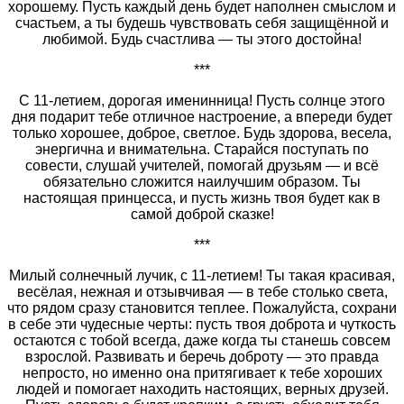
хорошему. Пусть каждый день будет наполнен смыслом и
счастьем, а ты будешь чувствовать себя защищённой и
любимой. Будь счастлива — ты этого достойна!
***
С 11‑летием, дорогая именинница! Пусть солнце этого
дня подарит тебе отличное настроение, а впереди будет
только хорошее, доброе, светлое. Будь здорова, весела,
энергична и внимательна. Старайся поступать по
совести, слушай учителей, помогай друзьям — и всё
обязательно сложится наилучшим образом. Ты
настоящая принцесса, и пусть жизнь твоя будет как в
самой доброй сказке!
***
Милый солнечный лучик, с 11‑летием! Ты такая красивая,
весёлая, нежная и отзывчивая — в тебе столько света,
что рядом сразу становится теплее. Пожалуйста, сохрани
в себе эти чудесные черты: пусть твоя доброта и чуткость
остаются с тобой всегда, даже когда ты станешь совсем
взрослой. Развивать и беречь доброту — это правда
непросто, но именно она притягивает к тебе хороших
людей и помогает находить настоящих, верных друзей.