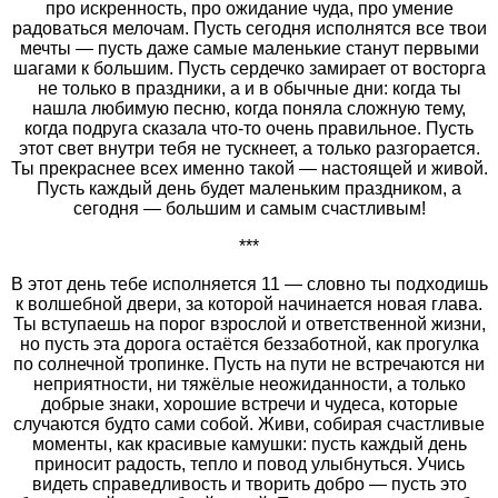
про искренность, про ожидание чуда, про умение
радоваться мелочам. Пусть сегодня исполнятся все твои
мечты — пусть даже самые маленькие станут первыми
шагами к большим. Пусть сердечко замирает от восторга
не только в праздники, а и в обычные дни: когда ты
нашла любимую песню, когда поняла сложную тему,
когда подруга сказала что-то очень правильное. Пусть
этот свет внутри тебя не тускнеет, а только разгорается.
Ты прекраснее всех именно такой — настоящей и живой.
Пусть каждый день будет маленьким праздником, а
сегодня — большим и самым счастливым!
***
В этот день тебе исполняется 11 — словно ты подходишь
к волшебной двери, за которой начинается новая глава.
Ты вступаешь на порог взрослой и ответственной жизни,
но пусть эта дорога остаётся беззаботной, как прогулка
по солнечной тропинке. Пусть на пути не встречаются ни
неприятности, ни тяжёлые неожиданности, а только
добрые знаки, хорошие встречи и чудеса, которые
случаются будто сами собой. Живи, собирая счастливые
моменты, как красивые камушки: пусть каждый день
приносит радость, тепло и повод улыбнуться. Учись
видеть справедливость и творить добро — пусть это