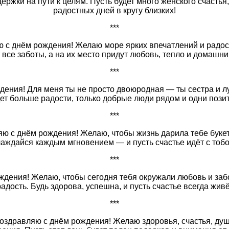
держки на пути к целям. Пусть будет много женского счастья
радостных дней в кругу близких!
***
ю с днём рождения! Желаю море ярких впечатлений и радос
 все заботы, а на их место придут любовь, тепло и домашни
***
дения! Для меня ты не просто двоюродная — ты сестра и л
дет больше радости, только добрые люди рядом и одни пози
***
яю с днём рождения! Желаю, чтобы жизнь дарила тебе букет
аждайся каждым мгновением — и пусть счастье идёт с тобой
***
ждения! Желаю, чтобы сегодня тебя окружали любовь и заб
адость. Будь здорова, успешна, и пусть счастье всегда живё
***
поздравляю с днём рождения! Желаю здоровья, счастья, ду