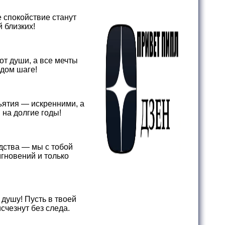
 спокойствие станут
 близких!
от души, а все мечты
ждом шаге!
ъятия — искренними, а
 на долгие годы!
дства — мы с тобой
мгновений и только
душу! Пусть в твоей
счезнут без следа.