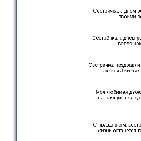
Сестричка, с днём 
твоими п
Сестрёнка, с днём р
воплощают
Сестричка, поздравля
любовь близких 
Моя любимая двоюр
настоящие подруги
С праздником, сест
жизни останется т