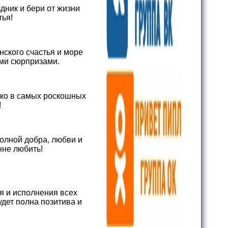
дник и бери от жизни
тья!
нского счастья и море
ыми сюрпризами.
лько в самых роскошных
!
полной добра, любви и
нне любить!
я и исполнения всех
дет полна позитива и