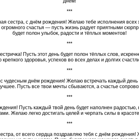
днём!
***
я сестра, с днём рождения! Желаю тебе исполнения всех
 огромного счастья — пусть жизнь радует приятными сюрпри
будет полон улыбок, радости и тёплых моментов!
***
естричка! Пусть этот день будет полон тёплых слов, искрен
 крепкого здоровья, успехов во всех делах и долгих счастл
***
 с чудесным днём рождения! Желаю встречать каждый день с
учшее. Пусть все твои мечты сбываются, а счастье сопрово
***
ождения! Пусть каждый твой день будет наполнен радостью,
ми. Желаю легко достигать целей и черпать силы в красот
***
естра, от всего сердца поздравляю тебя с днём рождения! 