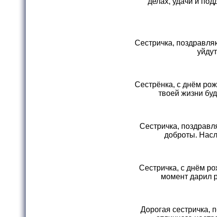
делах, удачи и под
Сестричка, поздравля
уйдут
Сестрёнка, с днём рож
твоей жизни бу
Сестричка, поздравл
доброты. Насл
Сестричка, с днём ро
момент дарил р
Дорогая сестричка, 