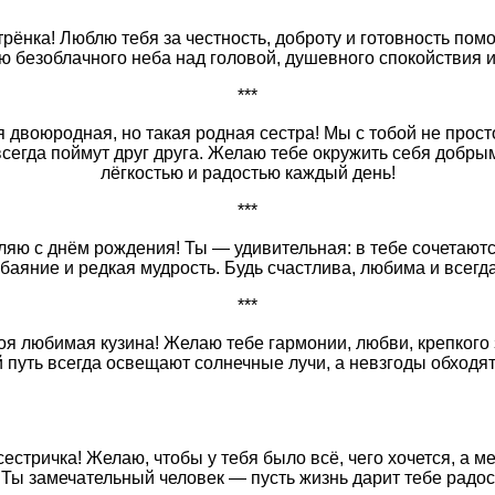
***
рёнка! Люблю тебя за честность, доброту и готовность по
ю безоблачного неба над головой, душевного спокойствия и
***
 двоюродная, но такая родная сестра! Мы с тобой не про
всегда поймут друг друга. Желаю тебе окружить себя добры
лёгкостью и радостью каждый день!
***
ляю с днём рождения! Ты — удивительная: в тебе сочетаютс
аяние и редкая мудрость. Будь счастлива, любима и всегда
***
я любимая кузина! Желаю тебе гармонии, любви, крепкого 
й путь всегда освещают солнечные лучи, а невзгоды обходят
естричка! Желаю, чтобы у тебя было всё, чего хочется, а 
 Ты замечательный человек — пусть жизнь дарит тебе радос