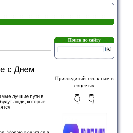
Поиск по сайту
е с Днем
Присоединяйтесь к нам в
соцсетях
амые лучшие пути в
👇 👇
 будут люди, которые
ятся!
ая. Желаю окунуться в