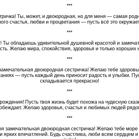
***
тричка! Ты, может, и двоюродная, но для меня — самая род
ого счастья, любви и процветания — пусть всё это окружает
***
м! Ты обладаешь удивительной душевной красотой и замеч
есть. Желаю мира, спокойствия, здоровья и только хороших 
***
замечательная двоюродная сестричка! Желаю тебе здоровья
наниях — пусть каждый день приносит радость и улыбки. Пус
складывается прекрасно!
***
рождения! Пусть твоя жизнь будет похожа на чудесную сказк
обеждает. Желаю здоровья, счастья и любимых людей рядо
***
оя замечательная двоюродная сестричка! Желаю тебе море 
и ярких впечатлений. Будь счастлива, люби всем сердцем 