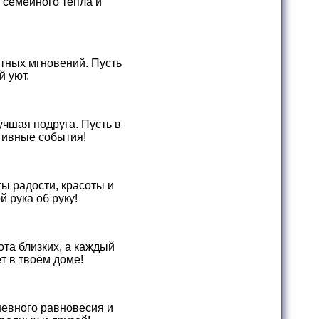
, семейного тепла и
тных мгновений. Пусть
й уют.
учшая подруга. Пусть в
тивные события!
ы радости, красоты и
 рука об руку!
ота близких, а каждый
т в твоём доме!
шевного равновесия и