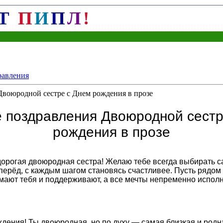
Т
П
И
П
Л
!
равления
Двоюродной сестре с Днем рождения в прозе
е поздравления Двоюродной сестр
рождения в прозе
дорогая двоюродная сестра! Желаю тебе всегда выбирать с
перёд, с каждым шагом становясь счастливее. Пусть рядом
мают тебя и поддерживают, а все мечты непременно исполн
ждения! Ты двоюродная, но по духу — самая близкая и родн