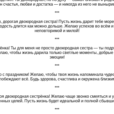
н счастья, любви и достатка — и никогда из него не выныри
***
 дорогая двоюродная сестра! Пусть жизнь дарит тебе море
одость длится как можно дольше. Желаю успехов во всём и
неповторимой и милой!
***
ёнка! Ты для меня не просто двоюродная сестра — ты подр
лаю, чтобы жизнь дарила только светлые моменты, добрые
эмоции!
***
 с праздником! Желаю, чтобы твоя жизнь напоминала чудес
побеждают всё. Будь здорова, счастлива и окружена близк
***
оя двоюродная сестрёнка! Желаю чаще звонко смеяться и 
енных целей. Пусть жизнь будет идеальной и полной сбывши
***