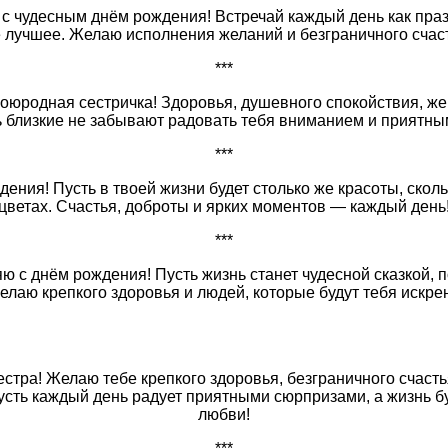
 с чудесным днём рождения! Встречай каждый день как праз
 лучшее. Желаю исполнения желаний и безграничного счас
***
оюродная сестричка! Здоровья, душевного спокойствия, же
ь близкие не забывают радовать тебя вниманием и приятн
***
дения! Пусть в твоей жизни будет столько же красоты, ско
цветах. Счастья, доброты и ярких моментов — каждый день
***
ю с днём рождения! Пусть жизнь станет чудесной сказкой, 
елаю крепкого здоровья и людей, которые будут тебя искре
стра! Желаю тебе крепкого здоровья, безграничного счасть
усть каждый день радует приятными сюрпризами, а жизнь бу
любви!