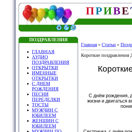
П
Р
И
В
Е
ПОЗДРАВЛЕНИЯ
Главная
»
Статьи
»
Позд
ГЛАВНАЯ
Короткие поздравления 
АУДИО
ПОЗДРАВЛЕНИЯ
Коротки
ОТКРЫТКИ
ИМЕННЫЕ
ОТКРЫТКИ
С ДНЕМ
РОЖДЕНИЯ
ПЕСНИ
С днём рождения, 
ПЕРЕДЕЛКИ
жизни и двигаться в
ТОСТЫ
пони
МУЖЧИН С
ЮБИЛЕЕМ
ЖЕНЩИН С
ЮБИЛЕЕМ
МУЖЧИН ПО
Сестричка, с днём ро