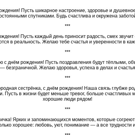
***
рождения! Пусть шикарное настроение, здоровье и душевное
остоянными спутниками. Будь счастлива и окружена заботой
***
ождения! Пусть каждый день приносит радость, смех звучит 
ся в реальность. Желаю тебе счастья и уверенности в ка
***
ю с днём рождения! Пусть поздравления будут тёплыми, об
— безграничной. Желаю здоровья, успеха в делах и счастья
***
одная сестрёнка, с днём рождения! Наша связь глубже ро
. Пусть в жизни будет меньше тревог, больше счастливых 
хорошие люди рядом!
***
ричка! Ярких и запоминающихся моментов, которые согреют 
олько хорошее: любовь, уют, понимание — а все трудности и