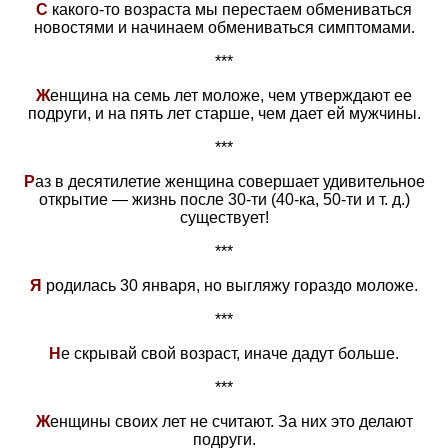
С
какого-то возраста мы перестаем обмениваться
новостями и начинаем обмениваться симптомами.
***
Ж
енщина на семь лет моложе, чем утверждают ее
подруги, и на пять лет старше, чем дает ей мужчины.
***
Р
аз в десятилетие женщина совершает удивительное
открытие — жизнь после 30-ти (40-ка, 50-ти и т. д.)
существует!
***
Я
родилась 30 января, но выгляжу гораздо моложе.
***
Н
е скрывай свой возраст, иначе дадут больше.
***
Ж
енщины своих лет не считают. За них это делают
подруги.