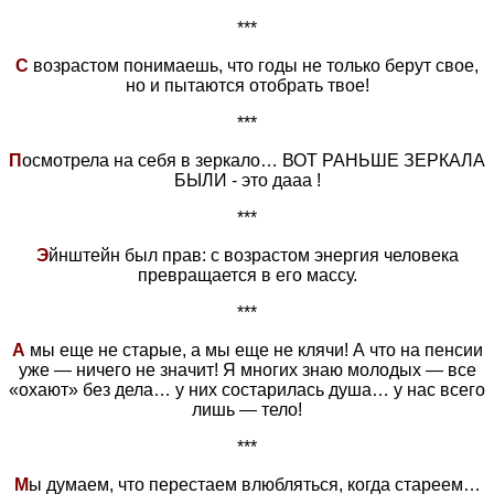
***
С
возрастом понимаешь, что годы не только берут свое,
но и пытаются отобрать твое!
***
П
осмотрела на себя в зеркало… ВОТ РАНЬШЕ ЗЕРКАЛА
БЫЛИ - это дааа !
***
Э
йнштейн был прав: с возрастом энергия человека
превращается в его массу.
***
А
мы еще не старые, а мы еще не клячи! А что на пенсии
уже — ничего не значит! Я многих знаю молодых — все
«охают» без дела… у них состарилась душа… у нас всего
лишь — тело!
***
М
ы думаем, что перестаем влюбляться, когда стареем…