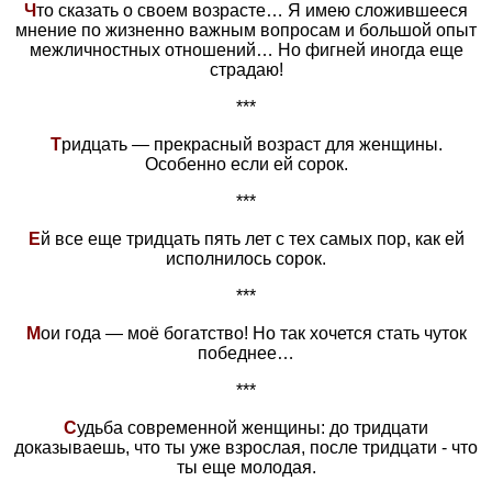
Ч
то сказать о своем возрасте… Я имею сложившееся
мнение по жизненно важным вопросам и большой опыт
межличностных отношений… Но фигней иногда еще
страдаю!
***
Т
ридцать — прекрасный возраст для женщины.
Особенно если ей сорок.
***
Е
й все еще тридцать пять лет с тех самых пор, как ей
исполнилось сорок.
***
М
ои года — моё богатство! Но так хочется стать чуток
победнее…
***
C
удьба современной женщины: до тридцати
доказываешь, что ты уже взрослая, после тридцати - что
ты еще молодая.