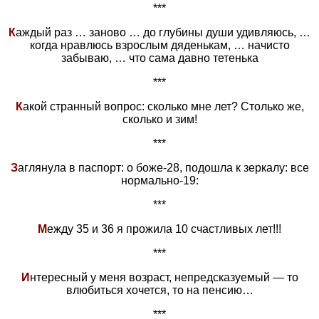
***
К
аждый раз … заново … до глубины души удивляюсь, …
когда нравлюсь взрослым дяденькам, … начисто
забываю, … что сама давно тетенька
***
К
акой странный вопрос: сколько мне лет? Столько же,
сколько и зим!
***
З
аглянула в паспорт: о боже-28, подошла к зеркалу: все
нормально-19:
***
М
ежду 35 и 36 я прожила 10 счастливых лет!!!
***
И
нтересный у меня возраст, непредсказуемый — то
влюбиться хочется, то на пенсию…
***