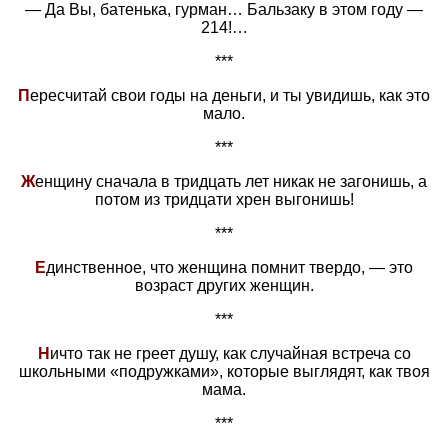
— Да Вы, батенька, гурман… Бальзаку в этом году —
214!…
***
П
ересчитай свои годы на деньги, и ты увидишь, как это
мало.
***
Ж
енщину сначала в тридцать лет никак не загонишь, а
потом из тридцати хрен выгонишь!
***
Е
динственное, что женщина помнит твердо, — это
возраст других женщин.
***
Н
ичто так не греет душу, как случайная встреча со
школьными «подружками», которые выглядят, как твоя
мама.
***