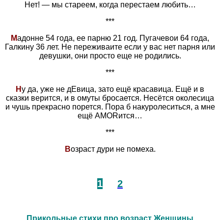
Нет! — мы стареем, когда перестаем любить…
***
М
адонне 54 года, ее парню 21 год. Пугачевои 64 года,
Галкину 36 лет. Не переживаите если у вас нет парня или
девушки, они просто еще не родились.
***
Н
у да, уже не дЕвица, зато ещё красавица. Ещё и в
сказки верится, и в омуты бросается. Несётся околесица
и чушь прекрасно порется. Пора б накуролеситься, а мне
ещё AMORится…
***
В
озраст дури не помеха.
1
2
Прикольные стихи про возраст Женщины