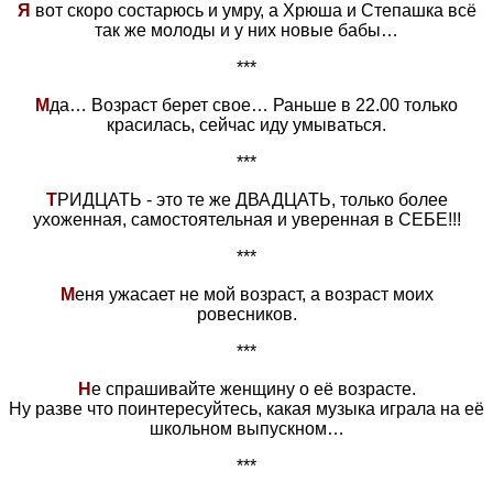
Я
вот скоро состарюсь и умру, а Хрюша и Степашка всё
так же молоды и у них новые бабы…
***
М
да… Возраст берет свое… Раньше в 22.00 только
красилась, сейчас иду умываться.
***
Т
РИДЦАТЬ - это те же ДВАДЦАТЬ, только более
ухоженная, самостоятельная и уверенная в СЕБЕ!!!
***
М
еня ужасает не мой возраст, а возраст моих
ровесников.
***
Н
е спрашивайте женщину о её возрасте.
Ну разве что поинтересуйтесь, какая музыка играла на её
школьном выпускном…
***