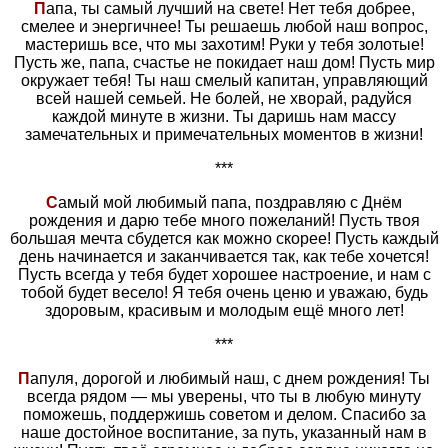
П
апа, ты самый лучший на свете! Нет тебя добрее,
смелее и энергичнее! Ты решаешь любой наш вопрос,
мастеришь все, что мы захотим! Руки у тебя золотые!
Пусть же, папа, счастье не покидает наш дом! Пусть мир
окружает тебя! Ты наш смелый капитан, управляющий
всей нашей семьей. Не болей, не хворай, радуйся
каждой минуте в жизни. Ты даришь нам массу
замечательных и примечательных моментов в жизни!
***
С
амый мой любимый папа, поздравляю с Днём
рождения и дарю тебе много пожеланий! Пусть твоя
большая мечта сбудется как можно скорее! Пусть каждый
день начинается и заканчивается так, как тебе хочется!
Пусть всегда у тебя будет хорошее настроение, и нам с
тобой будет весело! Я тебя очень ценю и уважаю, будь
здоровым, красивым и молодым ещё много лет!
***
П
апуля, дорогой и любимый наш, с днем рождения! Ты
всегда рядом — мы уверены, что ты в любую минуту
поможешь, поддержишь советом и делом. Спасибо за
наше достойное воспитание, за путь, указанный нам в