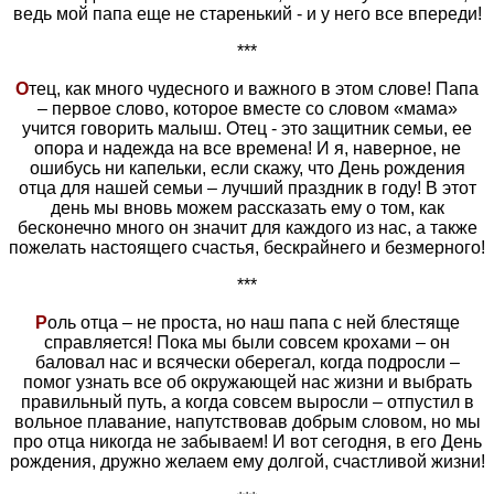
ведь мой папа еще не старенький - и у него все впереди!
***
О
тец, как много чудесного и важного в этом слове! Папа
– первое слово, которое вместе со словом «мама»
учится говорить малыш. Отец - это защитник семьи, ее
опора и надежда на все времена! И я, наверное, не
ошибусь ни капельки, если скажу, что День рождения
отца для нашей семьи – лучший праздник в году! В этот
день мы вновь можем рассказать ему о том, как
бесконечно много он значит для каждого из нас, а также
пожелать настоящего счастья, бескрайнего и безмерного!
***
Р
оль отца – не проста, но наш папа с ней блестяще
справляется! Пока мы были совсем крохами – он
баловал нас и всячески оберегал, когда подросли –
помог узнать все об окружающей нас жизни и выбрать
правильный путь, а когда совсем выросли – отпустил в
вольное плавание, напутствовав добрым словом, но мы
про отца никогда не забываем! И вот сегодня, в его День
рождения, дружно желаем ему долгой, счастливой жизни!