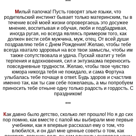
***
М
илый папочка! Пусть говорят злые языки, что
родительский инстинкт бывает только материнским, ты в
течение всей моей жизни опровергаешь это досужее
мнение, воспитывая и обучая, любя и подбадривая,
иногда ругая, но всегда являясь примером того, как
должен вести себя мужчина, муж, отец. От всей души
поздравляю тебя с Днем Рождения! Желаю, чтобы тебе
всегда хватало здоровья на все твои замыслы, чтобы им
также сопутствовала и удача. Пускай хватит у тебя
терпения и вдохновения, сил и энтузиазма переносить
повседневные трудности. Желаю, чтобы твое чувство
юмора никогда тебя не покидало, и сама Фортуна
улыбалась тебе почаще в ответ. Будь здоров и счастлив
именно так, как ты сам себе пожелаешь, а мы попробуем
приносить тебе отныне одну только радость и гордость. С
праздником!
***
К
ак давно было детство, сколько лет прошло! Но я до сих
пор помню, как вместе с папой мы выбирали мне первые
учебники, как я впервые рассказал ему о том, что
влюбился, и он дал мне ценные советы о том, как