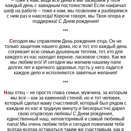
– тоже к нам, ведь все деньги мы забираем у тебя
каждый день с завидным постоянством! Если накричал
шеф на работе – тоже к нам, мы позвоним и разберемся
с ним раз и навсегда! Короче говоря, мы Твоя опора и
поддержка! С Днем рождения!
***
С
егодня мы справляем День рождения отца. Он не
только защитник нашего дома, но и тот, кто каждый день
согревает всю семью душевным теплом, тот, кто для
каждого из нас находит верное, ласковое слово. Как же
мы любим его! И сегодня мы желаем нашему папе
долгих лет и крепкого здоровья, пусть у него ладится
каждое дело и исполняются заветные желания!
***
Н
аш отец – не просто глава семьи, мужчина, за которым
мы все – как за каменной стеной, но и тот человек,
который сделал маму счастливой, который был рядом с
каждым из нас в трудную минуту и бескорыстно дарил
свою отцовскую любовь! С Днем рождения,
единственный наш, неповторимый и самый любимый
папа! Мы очень любим тебя и сегодня пожелаем тебе
всегда-всегда оставаться таким же счастливым, как в