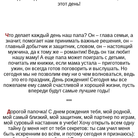
этот день!
Ч
то делает каждый день наш папа? Он – глава семьи, а
значит, помогает нам принимать важные решения, он –
главный добытчик и защитник, словом, он – настоящий
мужчина, да к тому же – романтик! Ведь он так любит
нашу маму! А еще папа может поиграть с детьми,
почитать им книжки, если мама устала – приготовить
ужин, он всегда готов поговорить и выслушать. Но
сегодня мы не позволим ему ни о чем волноваться, ведь
это его праздник, День рождения! Сегодня мы все
пожелаем ему самой счастливой и хорошей жизни, пусть
впереди будут самые лучшие годы!
***
Д
орогой папочка! С днем рождения тебя, мой родной,
мой самый близкий, мой защитник, мой партнер по играм,
мой суровый наставник в учебе! Хочу открыть всем одну
тайну (у меня нет от тебя секретов: ты сам учил меня
быть искренним во всём, и потому сегодня я признаюсь):