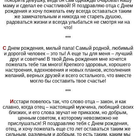
покорить девушку, ведь он сам однажды очаровал нашу
маму и сделал ее счастливой! Я поздравляю отца с Днем
рождения и хочу пожелать ему всегда оставаться таким
же замечательным и никогда не стареть душою,
радоваться жизни и всегда улыбаться не смотря ни на
что!
***
С
Днем рождения, милый папа! Самый родной, любимый
и дорогой человек – это ты! А еще ты для меня – лучший
друг и советчик! В твой День рождения мне хочется
пожелать тебе так много! Крепкого здоровья, хорошего
настроения, вдохновения и новых планов, исполнения
желаний, верных друзей и всего остального, что вместе
могло бы составить твое счастье!
***
И
сстари повелось так, что слово отца – закон, и как
славно, когда отец – настоящий мужчина, любящий своих
близких, и его слова звучат не приказом, но добрым,
ценным советом, к которому невозможно не
прислушаться! Я поздравляю тебя с Днем рождения,
отец, и хочу пожелать еще сто лет оставаться таким же
сильным, разумным и добрым, то есть таким, каким мы