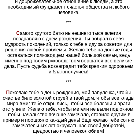
и доброжелательное отношение к людям, а это
необходимый фундамент счастья общества и любого
человека.
***
С
амого крутого батю нынешнего тысячелетия
поздравляю с днем рождения! Ты вобрал в себя
мудрость поколений, только к тебе я иду за советом для
решения любой проблемы. Желаю тебе на долгие годы
оставаться полководцем нашей большой семьи, ведь
именно под твоим руководством вершатся все великие
дела. Пусть судьба вознаградит тебя крепким здоровьем
и благополучием!
***
П
ожелаю тебе в день рождения, мой папулечка, чтобы
счастье било золотой струей в твой дом, чтобы все клады
мира вмиг тебе открылись, чтобы все болезни и враги
отступили! Желаю тебе, чтобы метели не выли под окном,
чтобы начальство почаще замечало, ставило другим в
пример и поощряло каждый день! Еще желаю тебе сотню
замечательных лет окружать нас своей добротой,
щедростью и человеколюбием!