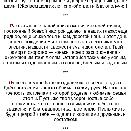
жизни! Пусть твоё огромное и доброе сердце никогда не
шалит! Желаем долгих лет, спокойствия и благополучия!
***
Р
ассказанные папой приключения из своей жизни,
постоянный боевой настрой делают в наших глазах еще
роднее, еще ближе тебя к нам, дорогой наш. В этот день
твоего рождения мы хотим пожелать неиссякаемой
энергии, мудрости, свежести ума и долголетия. Твой
юмор и озорство — коньки твоего расположения к
окружающим тебя людям. Оставайся таким же умелым,
стойким и выдержанным, а главное, боевым и задорным.
***
Л
учшего в мире батю поздравляю от всего сердца с
Днём рождения, крепко обнимаю и жму руку! Настоящая
крепость, за плечами которой родные, любимые, семья
— это ты. Пусть же твоя уверенность в себе
приумножается от нашего внимания и заботы, от
уважения и благодарности за твоё тепло. Пусть жизнь
будет щедрой к тебе — одарит и хорошими друзьями, и
достатком!
***