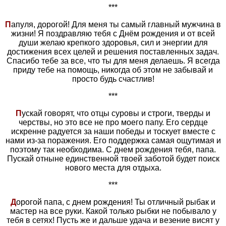
***
П
апуля, дорогой! Для меня ты самый главный мужчина в
жизни! Я поздравляю тебя с Днём рождения и от всей
души желаю крепкого здоровья, сил и энергии для
достижения всех целей и решения поставленных задач.
Спасибо тебе за все, что ты для меня делаешь. Я всегда
приду тебе на помощь, никогда об этом не забывай и
просто будь счастлив!
***
П
ускай говорят, что отцы суровы и строги, тверды и
черствы, но это все не про моего папу. Его сердце
искренне радуется за наши победы и тоскует вместе с
нами из-за поражения. Его поддержка самая ощутимая и
поэтому так необходима. С днем рождения тебя, папа.
Пускай отныне единственной твоей заботой будет поиск
нового места для отдыха.
***
Д
орогой папа, с днем рождения! Ты отличный рыбак и
мастер на все руки. Какой только рыбки не побывало у
тебя в сетях! Пусть же и дальше удача и везение висят у