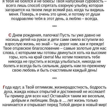
я тебя не боялся и не боюсь! Твоя напускная суровость –
всего лишь способ спрятать озорную улыбку, которая
загорается на твоем лице всякий раз, когда ты видишь
меня. Поверь, я очень это ценю, и потому от души
поздравляю тебя в этот день, а люблю – всегда.
***
С
Днем рождения, папочка! Пусть ты уже давно не
носишь детей на руках и дети сами смело вступили во
взрослую жизнь, но знай – ты дорог нам, как и прежде!
Твое отцовское благословение – самые золотые для нас
слова, с которыми мы готовы двинуться хоть на высокие
горы, хоть на край света! Мы хотим пожелать тебе
никогда не грустить и всегда улыбаться, никогда не
болеть и всегда быть сильным, дарить нам по-прежнему
свою любовь и быть счастливым каждый день!
***
Г
ода идут, а Твой оптимизм, жизнерадостность, бодрость
духа, жажда новых открытий и достижений не иссякает!
Ты пример для всех нас! Оставайся таким же веселым,
добрым и любящим. Ведь в .... лет жизнь только
начинается и открывает перед Тобой двери в новый мир!