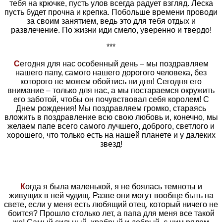
тебя на крючке, пусть улов всегда радует взгляд. Леска
пусть будет прочна и крепка. Побольше времени проводи
за своим занятием, ведь это для тебя отдых и
развлечение. По жизни иди смело, уверенно и твердо!
***
С
егодня для нас особенный день – мы поздравляем
нашего папу, самого нашего дорогого человека, без
которого не можем обойтись ни дня! Сегодня его
внимание – только для нас, а мы постараемся окружить
его заботой, чтобы он почувствовал себя королем! С
Днем рождения! Мы поздравляем громко, стараясь
вложить в поздравление всю свою любовь и, конечно, мы
желаем папе всего самого лучшего, доброго, светлого и
хорошего, что только есть на нашей планете и у далеких
звезд!
К
огда я была маленькой, я не боялась темноты и
живущих в ней чудищ. Разве они могут вообще быть на
свете, если у меня есть любящий отец, который ничего не
боится? Прошло столько лет, а папа для меня все такой