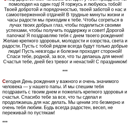
помолодел на один год! Я горжусь и любуюсь тобой!
Твоей добротой и порядочностью, твоей заботой о нас и
самоотверженной отдачей! В трудные минуты жизни и
часы радости мы приходим к тебе. Чтобы согреться в
лучах твоих добрых глаз, чтобы поделиться своими
успехами, чтобы получить поддержку и совет! Дорогой
папочка! Я поздравляю тебя с днем твоего рождения!
Желаю крепкого здоровья, молодости и озорства, света и
радости. Пусть с тобой рядом всегда будут только добрые
люди! Пусть невзгоды и болезни проходят стороной!
Спаси тебе, родной, за все, что ты делаешь для меня!
Счастья тебе, дней без тревог и ненастий! С праздником!
***
С
егодня День рождения у важного и очень значимого
человека — у нашего папы. И мы спешим тебя
поздравить с твоим днем и пожелать крепкого здоровья и
счастья. Спасибо тебе за все, что ты сделал и
продолжаешь для нас делать. Мы ценим это безмерно и
очень тебя любим. Будь всегда радостен, весел, не
переживай по пустякам!
***