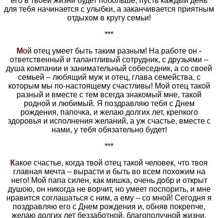
его в твоей жизни будет побольше, пусть каждый день
для тебя начинается с улыбки, а заканчивается приятным
отдыхом в кругу семьи!
***
М
ой отец умеет быть таким разным! На работе он -
ответственный и талантливый сотрудник, с друзьями –
душа компании и занимательный собеседник, а со своей
семьей – любящий муж и отец, глава семейства, с
которым мы по-настоящему счастливы! Мой отец такой
разный и вместе с тем всегда знакомый мне, такой
родной и любимый. Я поздравляю тебя с Днем
рождения, папочка, и желаю долгих лет, крепкого
здоровья и исполнения желаний, а уж счастье, вместе с
нами, у тебя обязательно будет!
***
К
акое счастье, когда твой отец такой человек, что твоя
главная мечта – вырасти и быть во всем похожим на
него! Мой папа силен, как мишка, очень добр и открыт
душою, он никогда не ворчит, но умеет поспорить, и мне
нравится соглашаться с ним, а ему – со мной! Сегодня я
поздравляю его с Днем рождения и, обняв покрепче,
желаю долгих лет беззаботной, благополучной жизни,