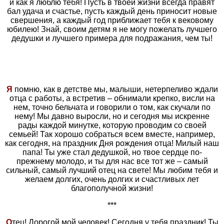
и как я люблю тебя! Пусть в твоей жизни всегда правят
бал удача и счастье, пусть каждый день приносит новые
свершения, а каждый год приближает тебя к вековому
юбилею! Знай, своим детям я не могу пожелать лучшего
дедушки и лучшего примера для подражания, чем ты!
Я
помню, как в детстве мы, малыши, нетерпеливо ждали
отца с работы, а встретив – обнимали крепко, висли на
нем, точно бельчата и говорили о том, как скучали по
нему! Мы давно выросли, но и сегодня мы искренне
рады каждой минутке, которую проводим со своей
семьей! Так хорошо собраться всем вместе, например,
как сегодня, на праздник Дня рождения отца! Милый наш
папа! Ты уже стал дедушкой, но твое сердце по-
прежнему молодо, и ты для нас все тот же – самый
сильный, самый лучший отец на свете! Мы любим тебя и
желаем долгих, очень долгих и счастливых лет
благополучной жизни!
***
О
тец! Дорогой мой человек! Сегодня у тебя праздник! Ты