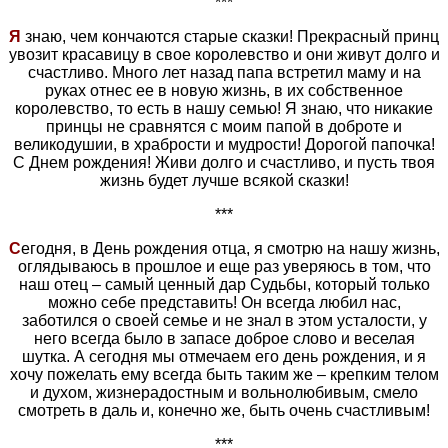
***
Я
знаю, чем кончаются старые сказки! Прекрасный принц
увозит красавицу в свое королевство и они живут долго и
счастливо. Много лет назад папа встретил маму и на
руках отнес ее в новую жизнь, в их собственное
королевство, то есть в нашу семью! Я знаю, что никакие
принцы не сравнятся с моим папой в доброте и
великодушии, в храбрости и мудрости! Дорогой папочка!
С Днем рождения! Живи долго и счастливо, и пусть твоя
жизнь будет лучше всякой сказки!
***
С
егодня, в День рождения отца, я смотрю на нашу жизнь,
оглядываюсь в прошлое и еще раз уверяюсь в том, что
наш отец – самый ценный дар Судьбы, который только
можно себе представить! Он всегда любил нас,
заботился о своей семье и не знал в этом усталости, у
него всегда было в запасе доброе слово и веселая
шутка. А сегодня мы отмечаем его день рождения, и я
хочу пожелать ему всегда быть таким же – крепким телом
и духом, жизнерадостным и вольнолюбивым, смело
смотреть в даль и, конечно же, быть очень счастливым!
***