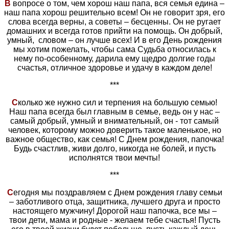
В
вопросе о том, чем хорош наш папа, вся семья едина –
наш папа хорош решительно всем! Он не говорит зря, его
слова всегда верны, а советы – бесценны. Он не ругает
домашних и всегда готов прийти на помощь. Он добрый,
умный, словом – он лучше всех! И в его День рождения
мы хотим пожелать, чтобы сама Судьба относилась к
нему по-особенному, дарила ему щедро долгие годы
счастья, отличное здоровье и удачу в каждом деле!
***
С
колько же нужно сил и терпения на большую семью!
Наш папа всегда был главным в семье, ведь он у нас –
самый добрый, умный и внимательный, он - тот самый
человек, которому можно доверить такое маленькое, но
важное общество, как семья! С Днем рождения, папочка!
Будь счастлив, живи долго, никогда не болей, и пусть
исполнятся твои мечты!
***
С
егодня мы поздравляем с Днем рождения главу семьи
– заботливого отца, защитника, лучшего друга и просто
настоящего мужчину! Дорогой наш папочка, все мы –
твои дети, мама и родные - желаем тебе счастья! Пусть