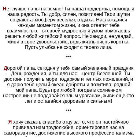
Н
ет лучше папы на земле! Ты наша поддержка, помощь и
наша радость. Ты добр, силен, позитивен! Твои шутки
создают атмосферу веселья, отдыха. Наслаждайся
каждым моментом жизни, и она ответит тебе
взаимностью. Ты своей мудростью и умом помогаешь
решить любой житейский вопрос. Не хандри, не увядай,
живи в свое удовольствие, ведь жизнь очень коротка.
Пусть улыбка не сходит с твоего лица.
***
Д
орогой папа, сегодня у тебя самый желанный праздник
– День рождения, и ты для нас – центр Вселенной! Ты
достоин получить море подарков и теплых пожеланий, и
я дарю тебе целый океан доброты и позитива, родной
мой папа. Будь при любой погоде в солнечном
настроении не поддавайся злым ураганам, живи еще сто
лет и оставайся здоровым и сильным!
***
Я
хочу сказать спасибо отцу за то, что он настойчиво
прививал нам трудолюбие, ориентировал нас на
саморазвитие, достижение высокого профессионализма