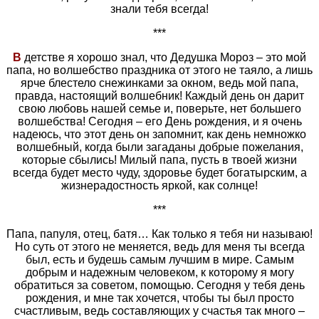
знали тебя всегда!
***
В
детстве я хорошо знал, что Дедушка Мороз – это мой
папа, но волшебство праздника от этого не таяло, а лишь
ярче блестело снежинками за окном, ведь мой папа,
правда, настоящий волшебник! Каждый день он дарит
свою любовь нашей семье и, поверьте, нет большего
волшебства! Сегодня – его День рождения, и я очень
надеюсь, что этот день он запомнит, как день немножко
волшебный, когда были загаданы добрые пожелания,
которые сбылись! Милый папа, пусть в твоей жизни
всегда будет место чуду, здоровье будет богатырским, а
жизнерадостность яркой, как солнце!
***
Папа, папуля, отец, батя… Как только я тебя ни называю!
Но суть от этого не меняется, ведь для меня ты всегда
был, есть и будешь самым лучшим в мире. Самым
добрым и надежным человеком, к которому я могу
обратиться за советом, помощью. Сегодня у тебя день
рождения, и мне так хочется, чтобы ты был просто
счастливым, ведь составляющих у счастья так много –