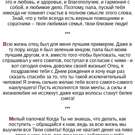
это и любовь, и здоровье, и благополучие, и гармония с
собой, и любимое дело. Поэтому, папа, пускай тебя
никогда не покинет счастье в полном смысле этого слова.
Знай, что у тебя всегда есть верные помощники и
соратники – твоя любимая семья, твои близкие люди!
***
В
сю жизнь отец был для меня лучшим примером. Даже в
ту пору, когда я был зеленым юнцом, папа был моим
лучшим другом, и я, вместо того чтобы бунтовать, часто
спрашивал у него советов, поступал в согласии с ними - и
вот сегодня очень доволен своей жизнью! Отец, я
поздравляю тебя с Днем рождения и хочу еще раз
сказать спасибо за то, что ты такой исключительный
человек! Я очень сильно желаю тебе всего самого-самого
наилучшего! Пусть исполнятся твои мечты, а силы и
жизнелюбие не иссякнут, даже когда волосы станут белее
снега!
***
М
илый папочка! Когда Ты не знаешь, что делать, как
поступить – обращайся к нам, ведь за всю жизнь мы
выучили все Твои советы! Когда не хватает денег на пиво