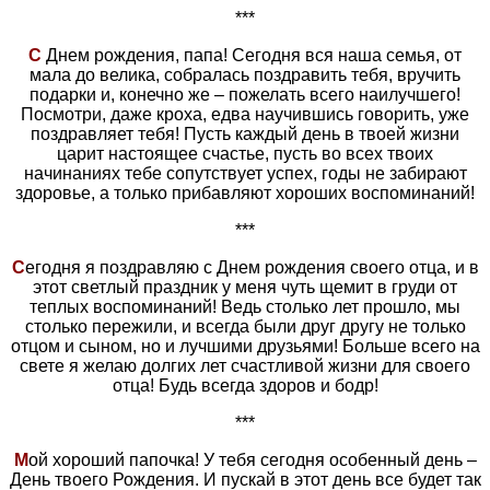
***
С
Днем рождения, папа! Сегодня вся наша семья, от
мала до велика, собралась поздравить тебя, вручить
подарки и, конечно же – пожелать всего наилучшего!
Посмотри, даже кроха, едва научившись говорить, уже
поздравляет тебя! Пусть каждый день в твоей жизни
царит настоящее счастье, пусть во всех твоих
начинаниях тебе сопутствует успех, годы не забирают
здоровье, а только прибавляют хороших воспоминаний!
***
С
егодня я поздравляю с Днем рождения своего отца, и в
этот светлый праздник у меня чуть щемит в груди от
теплых воспоминаний! Ведь столько лет прошло, мы
столько пережили, и всегда были друг другу не только
отцом и сыном, но и лучшими друзьями! Больше всего на
свете я желаю долгих лет счастливой жизни для своего
отца! Будь всегда здоров и бодр!
***
М
ой хороший папочка! У тебя сегодня особенный день –
День твоего Рождения. И пускай в этот день все будет так