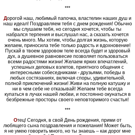
***
Д
орогой наш, любимый папочка, властелин наших душ и
наш идеал! Поздравляем тебя с днем рождения! Обычно
мы слушаем тебя, но сегодня хочется, чтобы ты
набрался терпения и выслушал нас, а сказать хочется
очень много. Мы хотим, чтобы долгая жизнь, которую
желаем, приносила тебе только радость и вдохновение!
Пускай в твоем здоровом теле всегда будет и здоровый
дух, а душевное равновесие позволяет пользоваться
всеми радостями жизни! Желаем ярких впечатлений,
успешных деловых взлетов, приятного общения с
интересными собеседниками - друзьями, победы в
любых состязаниях, включая споры, удивительной,
полной приключений жизни! Живи на полную катушку и
ни в чем себе не отказывай! Желаем тебе всегда
купаться в лучах нашей любви, и постоянно окунаться в
безбрежные просторы своего неповторимого счастья!
***
О
тец! Сегодня, в свой День рождения, прими от
любящего сына поздравления и пожелания! Может быть,
я не умею говорить много, но ты знаешь – как дорог мне