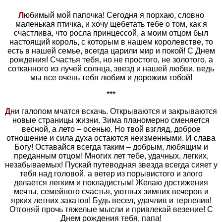
Л
юбимый мой папочка! Сегодня я порхаю, словно
маленькая птичка, и хочу щебетать тебе о том, как я
счастлива, что росла принцессой, а моим отцом был
настоящий король, с которым в нашем королевстве, то
есть в нашей семье, всегда царили мир и покой! С Днем
рождения! Счастья тебя, но не простого, не золотого, а
сотканного из лучей солнца, звезд и нашей любви, ведь
мы все очень тебя любим и дорожим тобой!
***
Д
ни галопом мчатся вскачь. Открываются и закрываются
новые страницы жизни. Зима планомерно сменяется
весной, а лето – осенью. Но твой взгляд, доброе
отношение и сила духа остаются неизменными. И слава
Богу! Оставайся всегда таким – добрым, любящим и
преданным отцом! Многих лет тебе, удачных, легких,
незабываемых! Пускай путеводная звезда всегда сияет у
тебя над головой, а ветер из порывистого и злого
делается легким и покладистым! Желаю достижения
мечты, семейного счастья, уютных зимних вечеров и
ярких летних закатов! Будь весел, удачлив и терпелив!
Отгоняй прочь тяжелые мысли и привлекай везение! С
Днем рождения тебя, папа!