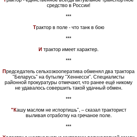
средство в России!
***
Т
рактор в поле - что танк в бою
***
И
трактор имеет характер.
***
П
редседатель сельхозкооператива обменял два трактора
"Беларусь" на бутылку "Хеннесси". Специалисты
районной прокуратуры отмечают, что ранее ещё никому
не удавалось совершить такой удачный обмен.
***
"К
ашу маслом не испортишь", – сказал тракторист
выливая отработку на гречаное поле.
***