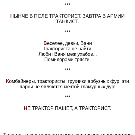
***
Н
ЫНЧЕ В ПОЛЕ ТРАКТОРИСТ, ЗАВТРА В АРМИИ
ТАНКИСТ.
***
В
еселее, девки, Вани
Тракториста не найти.
Любит Ваня меж ухабов...
Помидорами трясти.
***
К
омбайнеры, трактористы, грузчики арбузных фур, эти
парни не являются мечтой гламурных дур!
***
Н
Е ТРАКТОР ПАШЕТ, А ТРАКТОРИСТ.
Т
рактор - единственное всегда актуальное транспортное