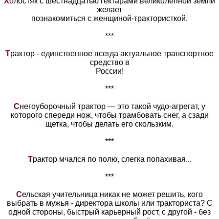
Х
олостяк с шестнадцатью гектарами великолепной земли
желает
познакомиться с женщиной-трактористкой.
***
Т
рактор - единственное всегда актуальное транспортное
средство в
России!
***
С
негоуборочный трактор — это такой чудо-агрегат, у
которого спереди нож, чтобы трамбовать снег, а сзади
щетка, чтобы делать его скользким.
***
Т
рактор мчался по полю, слегка попахивая...
***
С
ельская учительница никак не может решить, кого
выбрать в мужья - директора школы или тракториста? С
одной стороны, быстрый карьерный рост, с другой - без