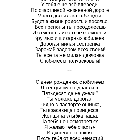
У тебя еще всё впереди.
По счастливой жизненной дороге
Много долгих лет тебе идти.
Будет в жизни радость и веселье,
Все препоны ты преодолеешь
И отметишь много без сомненья
Круглых и шикарных юбилеев.
Дорогая милая сестрёнка
Заражай задором всех своим!
Ты всё та же милая девчонка
С юбилеем полувековым!
***
С днём рождения, с юбилеем
Я сестричку поздравляю.
Пятьдесят, да не ужели?
Ты моложе дорогая!
Видно в паспорте ошибка,
Ты красавица принцесса,
Женщина улыбка наша,
На тебя не насмотреться.
Я желаю тебе счастья
И душевного покоя.
Пусть тебя от всех ненастий