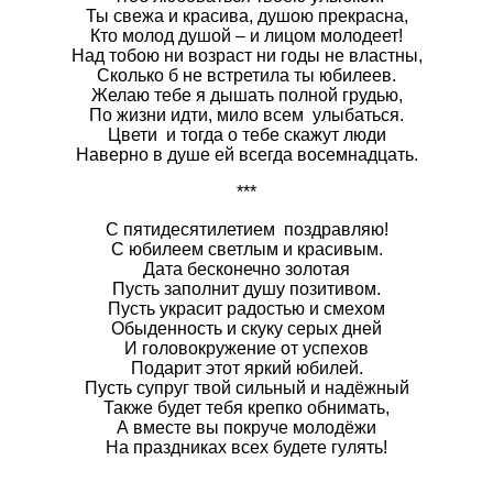
Ты свежа и красива, душою прекрасна,
Кто молод душой – и лицом молодеет!
Над тобою ни возраст ни годы не властны,
Сколько б не встретила ты юбилеев.
Желаю тебе я дышать полной грудью,
По жизни идти, мило всем улыбаться.
Цвети и тогда о тебе скажут люди
Наверно в душе ей всегда восемнадцать.
***
С пятидесятилетием поздравляю!
С юбилеем светлым и красивым.
Дата бесконечно золотая
Пусть заполнит душу позитивом.
Пусть украсит радостью и смехом
Обыденность и скуку серых дней
И головокружение от успехов
Подарит этот яркий юбилей.
Пусть супруг твой сильный и надёжный
Также будет тебя крепко обнимать,
А вместе вы покруче молодёжи
На праздниках всех будете гулять!