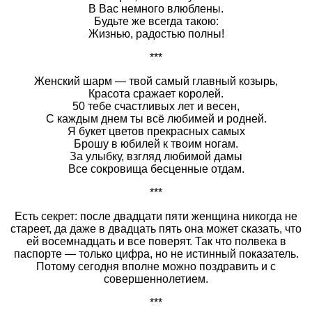
В Вас немного влюблены.
Будьте же всегда такою:
Жизнью, радостью полны!
***
Женский шарм — твой самый главный козырь,
Красота сражает королей.
50 тебе счастливых лет и весен,
С каждым днем ты всё любимей и родней.
Я букет цветов прекрасных самых
Брошу в юбилей к твоим ногам.
За улыбку, взгляд любимой дамы
Все сокровища бесценные отдам.
***
Есть секрет: после двадцати пяти женщина никогда не
стареет, да даже в двадцать пять она может сказать, что
ей восемнадцать и все поверят. Так что полвека в
паспорте — только цифра, но не истинный показатель.
Потому сегодня вполне можно поздравить и с
совершеннолетием.
***