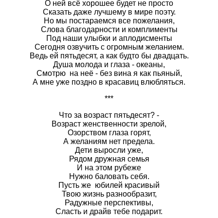
О ней всё хорошее будет не просто
Сказать даже лучшему в мире поэту.
Но мы постараемся все пожелания,
Слова благодарности и комплименты
Под наши улыбки и аплодисменты
Сегодня озвучить с огромным желанием.
Ведь ей пятьдесят, а как будто бы двадцать.
Душа молода и глаза - океаны,
Смотрю на неё - без вина я как пьяный,
А мне уже поздно в красавиц влюбляться.
***
Что за возраст пятьдесят? -
Возраст женственности зрелой,
Озорством глаза горят,
А желаниям нет предела.
Дети выросли уже,
Рядом дружная семья
И на этом рубеже
Нужно баловать себя.
Пусть же юбилей красивый
Твою жизнь разнообразит,
Радужные перспективы,
Сласть и драйв тебе подарит.