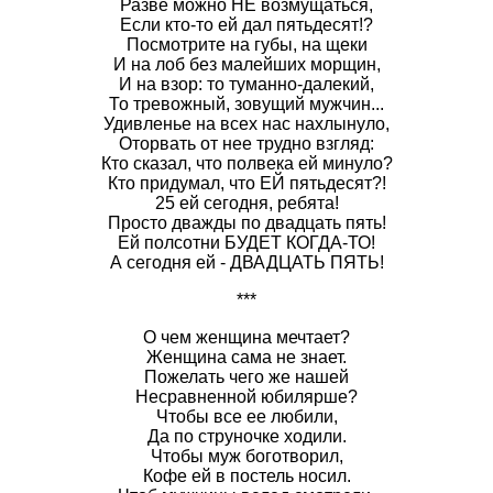
Разве можно НЕ возмущаться,
Если кто-то ей дал пятьдесят!?
Посмотрите на губы, на щеки
И на лоб без малейших морщин,
И на взор: то туманно-далекий,
То тревожный, зовущий мужчин...
Удивленье на всех нас нахлынуло,
Оторвать от нее трудно взгляд:
Кто сказал, что полвека ей минуло?
Кто придумал, что ЕЙ пятьдесят?!
25 ей сегодня, ребята!
Просто дважды по двадцать пять!
Ей полсотни БУДЕТ КОГДА-ТО!
А сегодня ей - ДВАДЦАТЬ ПЯТЬ!
***
О чем женщина мечтает?
Женщина сама не знает.
Пожелать чего же нашей
Несравненной юбилярше?
Чтобы все ее любили,
Да по струночке ходили.
Чтобы муж боготворил,
Кофе ей в постель носил.