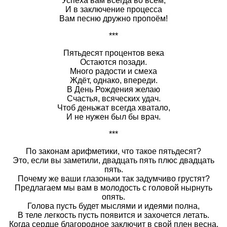
Успеха вам всегда во всём,
И в заключение процесса
Вам песню дружно пропоём!
***
Пятьдесят процентов века
Остаются позади.
Много радости и смеха
Ждёт, однако, впереди.
В День Рождения желаю
Счастья, всяческих удач.
Чтоб деньжат всегда хватало,
И не нужен был бы врач.
***
По законам арифметики, что такое пятьдесят?
Это, если вы заметили, двадцать пять плюс двадцать
пять.
Почему же ваши глазоньки так задумчиво грустят?
Предлагаем мы вам в молодость с головой нырнуть
опять.
Голова пусть будет мыслями и идеями полна,
В теле легкость пусть появится и захочется летать.
Когда сердце благородное заключит в свой плен весна,