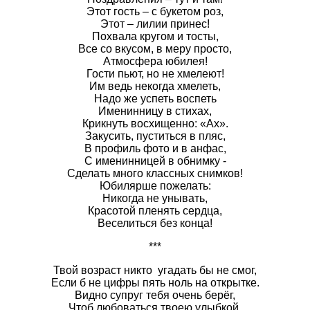
Этот гость – с букетом роз,
Этот – лилии принес!
Похвала кругом и тосты,
Все со вкусом, в меру просто,
Атмосфера юбилея!
Гости пьют, но не хмелеют!
Им ведь некогда хмелеть,
Надо же успеть воспеть
Именинницу в стихах,
Крикнуть восхищенно: «Ах».
Закусить, пуститься в пляс,
В профиль фото и в анфас,
С именинницей в обнимку -
Сделать много классных снимков!
Юбилярше пожелать:
Никогда не унывать,
Красотой пленять сердца,
Веселиться без конца!
***
Твой возраст никто угадать бы не смог,
Если б не цифры пять ноль на открытке.
Видно супруг тебя очень берёг,
Чтоб любоваться твоею улыбкой.