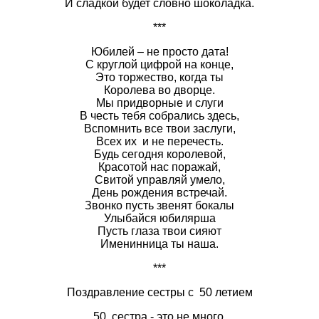
И сладкой будет словно шоколадка.
***
Юбилей – не просто дата!
С круглой цифрой на конце,
Это торжество, когда ты
Королева во дворце.
Мы придворные и слуги
В честь тебя собрались здесь,
Вспомнить все твои заслуги,
Всех их и не перечесть.
Будь сегодня королевой,
Красотой нас поражай,
Свитой управляй умело,
День рождения встречай.
Звонко пусть звенят бокалы
Улыбайся юбилярша
Пусть глаза твои сияют
Именинница ты наша.
***
Поздравление сестры с 50 летием
50, сестра - это не много,