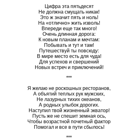
Цифра эта пятьдесят
Не должна смущать никак!
Это ж значит пять и ноль!
На «отлично» жить изволь!
Впереди еще так много!
Очень длинная дорога:
К новым планам и мечтам:
Побывать и тут и там!
Путешествуй ты повсюду:
В мире место есть для чуда!
Для успехов и свершений
Новых встреч и приключений!
***
Я желаю не роскошных ресторанов,
А объятий теплых рук мужских,
Не лазурных тихих океанов,
А родных улыбок дорогих.
Наступил твой жизненный экватор!
Пусть же не спешит земная ось,
Чтобы возрастной почетный фактор
Помогал и все в пути сбылось!
***