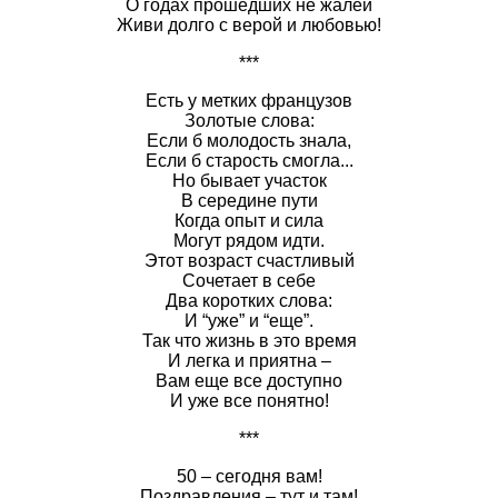
О годах прошедших не жалей
Живи долго с верой и любовью!
***
Есть у метких французов
Золотые слова:
Если б молодость знала,
Если б старость смогла...
Но бывает участок
В середине пути
Когда опыт и сила
Могут рядом идти.
Этот возраст счастливый
Сочетает в себе
Два коротких слова:
И “уже” и “еще”.
Так что жизнь в это время
И легка и приятна –
Вам еще все доступно
И уже все понятно!
***
50 – сегодня вам!
Поздравления – тут и там!