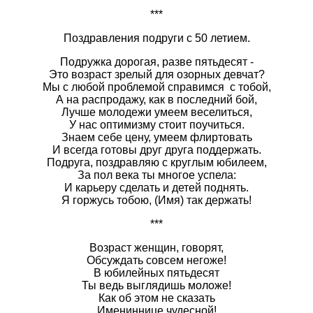
***
Поздравления подруги с 50 летием.
Подружка дорогая, разве пятьдесят -
Это возраст зрелый для озорных девчат?
Мы с любой проблемой справимся с тобой,
А на распродажу, как в последний бой,
Лучше молодежи умеем веселиться,
У нас оптимизму стоит поучиться.
Знаем себе цену, умеем флиртовать
И всегда готовы друг друга поддержать.
Подруга, поздравляю с круглым юбилеем,
За пол века ты многое успела:
И карьеру сделать и детей поднять.
Я горжусь тобою, (Имя) так держать!
***
Возраст женщин, говорят,
Обсуждать совсем негоже!
В юбилейных пятьдесят
Ты ведь выглядишь моложе!
Как об этом не сказать
Имениннице чудесной!