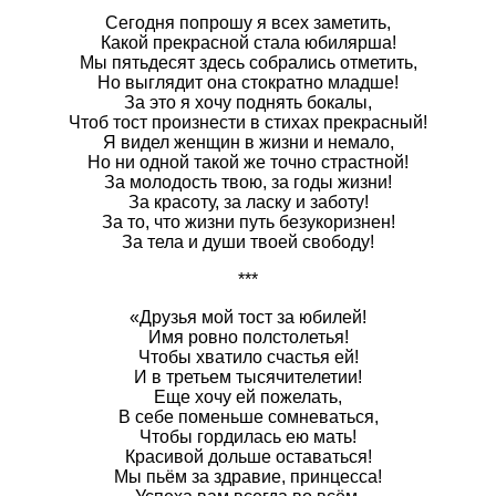
Сегодня попрошу я всех заметить,
Какой прекрасной стала юбилярша!
Мы пятьдесят здесь собрались отметить,
Но выглядит она стократно младше!
За это я хочу поднять бокалы,
Чтоб тост произнести в стихах прекрасный!
Я видел женщин в жизни и немало,
Но ни одной такой же точно страстной!
За молодость твою, за годы жизни!
За красоту, за ласку и заботу!
За то, что жизни путь безукоризнен!
За тела и души твоей свободу!
***
«Друзья мой тост за юбилей!
Имя ровно полстолетья!
Чтобы хватило счастья ей!
И в третьем тысячителетии!
Еще хочу ей пожелать,
В себе поменьше сомневаться,
Чтобы гордилась ею мать!
Красивой дольше оставаться!
Мы пьём за здравие, принцесса!