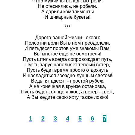
Чтоб мужчины вслед смотрели.
Не стеснялись, не робели.
А дарили комплименты
И шикарные букеты!
***
Дорога вашей жизни - океан:
Полсотни волн Вы в нем преодолели,
И пятьдесят портов уже знакомы Вам,
Вы многое еще не осмотрели!
Пусть штиль всегда сопровождает путь,
Пусть парус наполняет теплый ветер,
Пусть будет время просто отдохнуть
И насладиться звездно-лунным светом!
Ведь пятьдесят - простой рубеж,
А не конечная в круизе остановка,
Пусть будет солнце яркое, а ветер - свеж,
А Вы ведите свою яхту также ловко!
1
2
3
4
5
6
7