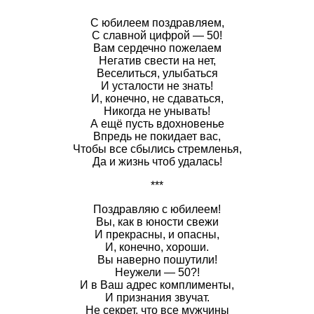
С юбилеем поздравляем,
С славной цифрой — 50!
Вам сердечно пожелаем
Негатив свести на нет,
Веселиться, улыбаться
И усталости не знать!
И, конечно, не сдаваться,
Никогда не унывать!
А ещё пусть вдохновенье
Впредь не покидает вас,
Чтобы все сбылись стремленья,
Да и жизнь чтоб удалась!
***
Поздравляю с юбилеем!
Вы, как в юности свежи
И прекрасны, и опасны,
И, конечно, хороши.
Вы наверно пошутили!
Неужели — 50?!
И в Ваш адрес комплименты,
И признания звучат.
Не секрет, что все мужчины