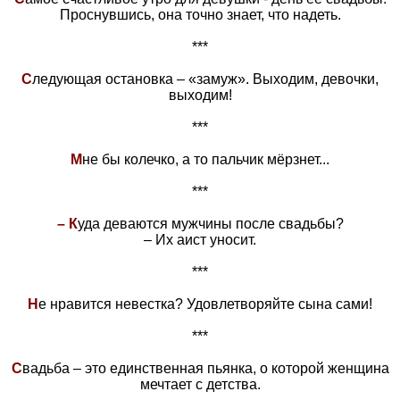
Проснувшись, она точно знает, что надеть.
***
С
ледующая остановка – «замуж». Выходим, девочки,
выходим!
***
М
не бы колечко, а то пальчик мёрзнет...
***
– К
уда деваются мужчины после свадьбы?
– Их аист уносит.
***
Н
е нравится невестка? Удовлетворяйте сына сами!
***
С
вадьба – это единственная пьянка, о которой женщина
мечтает с детства.