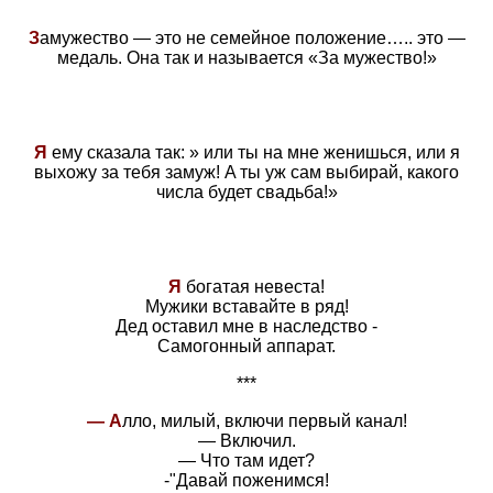
З
амужество — это не семейное положение….. это —
медаль. Она так и называется «За мужество!»
Я
ему сказала так: » или ты на мне женишься, или я
выхожу за тебя замуж! A ты уж сам выбирай, какого
числа будет свадьба!»
Я
богатая невеста!
Мужики вставайте в ряд!
Дед оставил мне в наследство -
Самогонный аппарат.
***
— А
лло, милый, включи первый канал!
— Включил.
— Что там идет?
-"Давай поженимся!