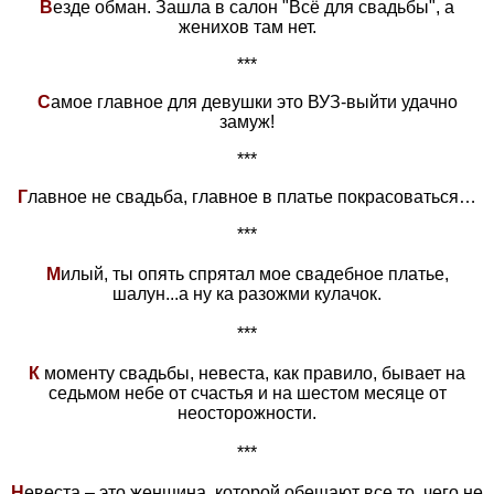
В
езде обман. Зашла в салон "Всё для свадьбы", а
женихов там нет.
***
С
амое главное для девушки это ВУЗ-выйти удачно
замуж!
***
Г
лавное не свадьба, главное в платье покрасоваться…
***
М
илый, ты опять спрятал мое свадебное платье,
шалун...а ну ка разожми кулачок.
***
К
моменту свадьбы, невеста, как правило, бывает на
седьмом небе от счастья и на шестом месяце от
неосторожности.
***
Н
евеста – это женщина, которой обещают все то, чего не