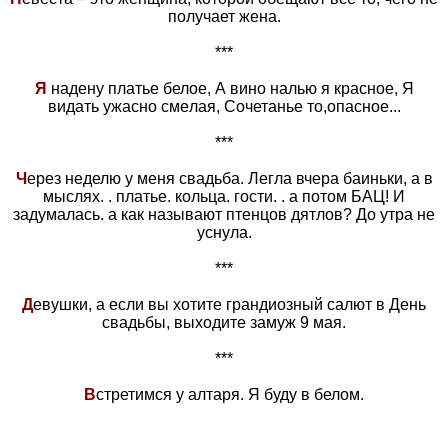
получает жена.
***
Я
надену платье белое, А вино налью я красное, Я
видать ужасно смeлая, Сочетанье то,опасное...
***
Ч
ерез неделю у меня свадьба. Легла вчера баиньки, а в
мыслях. . платье. кольца. гости. . а потом БАЦ! И
задумалась. а как называют птенцов дятлов? До утра не
уснула.
***
Д
евушки, а если вы хотите грандиозный салют в День
свадьбы, выходите замуж 9 мая.
***
В
стретимся у алтаря. Я буду в белом.