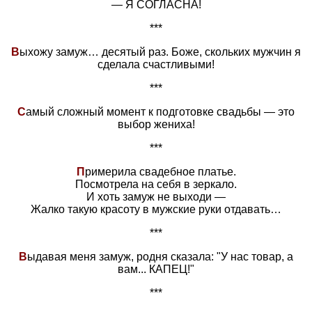
— Я СОГЛАСНА!
***
В
ыхожу замуж… десятый раз. Боже, скольких мужчин я
сделала счастливыми!
***
С
амый сложный момент к подготовке свадьбы — это
выбор жениха!
***
П
римерила свадебное платье.
Посмотрела на себя в зеркало.
И хоть замуж не выходи —
Жалко такую красоту в мужские руки отдавать…
***
В
ыдавая меня замуж, родня сказала: "У нас товар, а
вам... КАПЕЦ!"
***