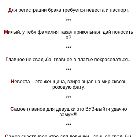
Д
ля регистрации брака требуется невеста и паспорт.
***
М
илый, у тебя фамилия такая прикольная, дай поносить
а?
***
Г
лавное не свадьба, главное в платье покрасоваться...
***
Н
евеста – это женщина, взирающая на мир сквозь
розовую фату.
***
С
амое главное для девушки это ВУЗ-выйти удачно
замуж!!!
***
С
амое счастливое утро для девушки - день её свадьбы.