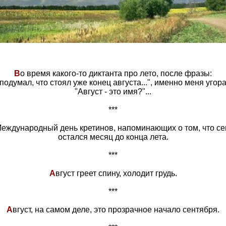
В
о время какого-то диктанта про лето, после фразы:
е подумал, что стоял уже конец августа...", именно меня угор
"Август - это имя?"...
***
 Международный день кретинов, напоминающих о том, что сег
остался месяц до конца лета.
***
А
вгуст греет спину, холодит грудь.
***
А
вгуст, на самом деле, это прозрачное начало сентября.