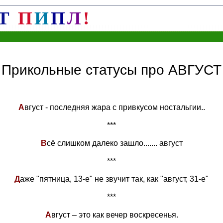
Т
П
И
П
Л
!
Прикольные статусы про АВГУСТ
А
вгуст - последняя жара с привкусом ностальгии..
***
В
сё слишком далеко зашло....... август
***
Д
аже "пятница, 13-е" не звучит так, как "август, 31-е"
***
А
вгуст – это как вечер воскресенья.