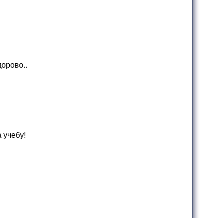
дорово..
 учебу!