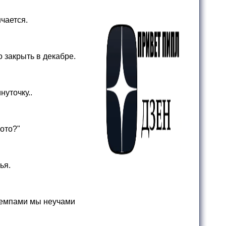
нчается.
о закрыть в декабре.
нуточку..
ото?"
ья.
 темпами мы неучами