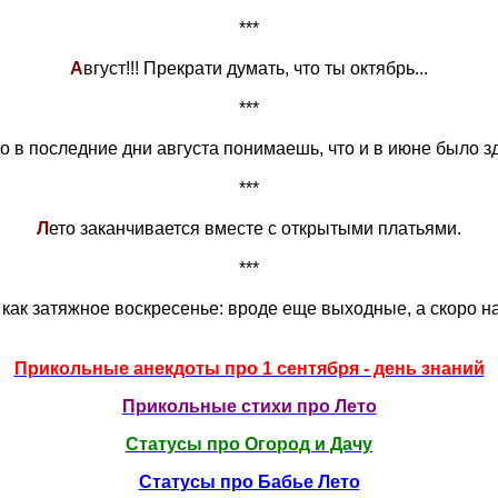
***
А
вгуст!!! Прекрати думать, что ты октябрь...
***
о в последние дни августа понимаешь, что и в июне было з
***
Л
ето заканчивается вместе с открытыми платьями.
***
 как затяжное воскресенье: вроде еще выходные, а скоро на
Прикольные анекдоты про 1 сентября - день знаний
Прикольные стихи про Лето
Статусы про Огород и Дачу
Статусы про Бабье Лето