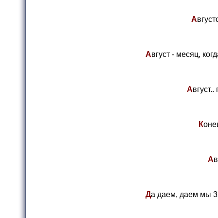
А
вгуст
А
вгуст - месяц, ко
А
вгуст..
К
оне
А
в
Д
а даем, даем мы 3