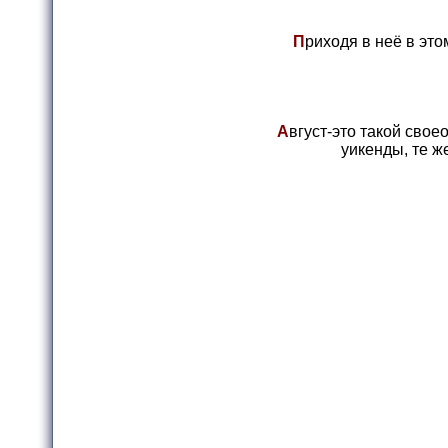
П
риходя в неё в это
А
вгуст-это такой свое
уикенды, те же