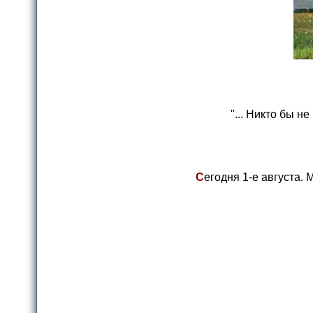
"... Никто бы н
С
егодня 1-е августа.