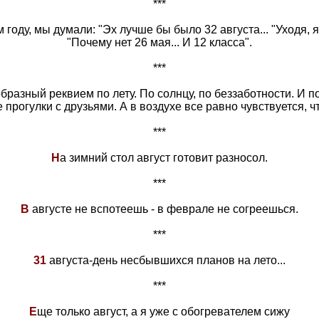
***
м году, мы думали: "Эх лучше бы было 32 августа... "Уходя,
"Почему нет 26 мая... И 12 класса".
***
образный реквием по лету. По солнцу, по беззаботности. И 
 прогулки с друзьями. А в воздухе все равно чувствуется, ч
***
Н
а зимний стол август готовит разносол.
***
В
августе не вспотеешь - в феврале не согреешься.
***
31
августа-день несбывшихся планов на лето...
***
Е
ще только август, а я уже с обогревателем сижу