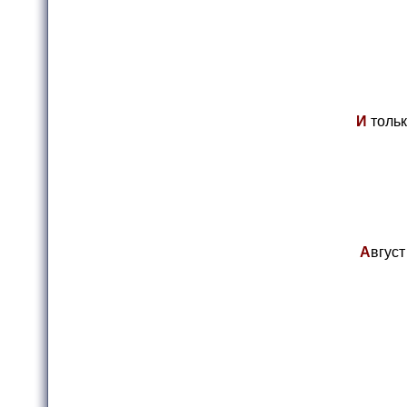
И
тольк
А
вгуст