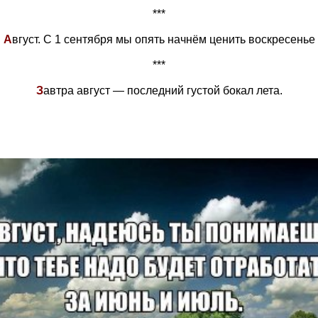
***
А
вгуст. С 1 сентября мы опять начнём ценить воскресенье
***
З
автра август — последний густой бокал лета.