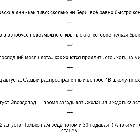
***
овские дни - как пиво: сколько ни бери, всё равно быстро ко
***
гда в автобусе невозможно открыть окно, которое нельзя был
***
 последний месяц лета.. как хочется продлить его.. хоть на ми
***
ц августа. Самый распространенный вопрос: "В школу-то ох
***
густ, Звездопад — время загадывать желания и ждать счаст
***
2 августа! Только нам ведь потом и 33 подавай! ) А такими
станем.