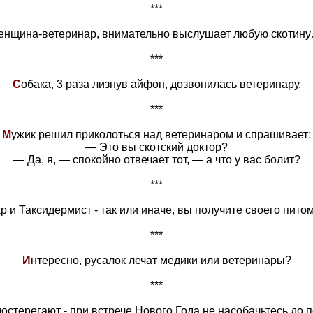
***
енщина-ветеринар, внимательно выслушает любую скотину
***
С
обака, 3 раза лизнув айфон, дозвонилась ветеринару.
***
М
ужик решил приколоться над ветеринаром и спрашивает:
— Это вы скотский доктор?
— Да, я, — спокойно отвечает тот, — а что у вас болит?
***
р и Таксидермист - так или иначе, вы получите своего пито
***
И
нтересно, русалок лечат медики или ветеринары?
***
стерегают - при встрече Нового Года не насобачьтесь до п