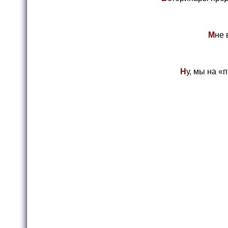
М
не 
Н
у, мы на «