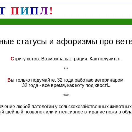
Т
П
И
П
Л
!
ные статусы и афоризмы про вет
С
тригу котов. Возможна кастрация. Как получится.
***
В
ы только подумайте, 32 года работаю ветеринаром!
32 года - всё время, как коту под хвост!..
***
чение любой патологии у сельскохозяйственных животных 
ый шейный позвонок или интенсивное втирание ножа в обла