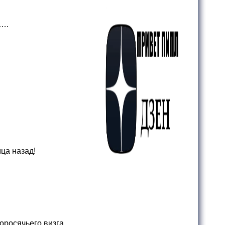
….
мца назад!
оросячьего визга.