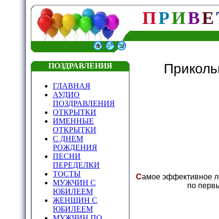
П
Р
И
В
Е
Приколь
ПОЗДРАВЛЕНИЯ
ГЛАВНАЯ
АУДИО
ПОЗДРАВЛЕНИЯ
ОТКРЫТКИ
ИМЕННЫЕ
ОТКРЫТКИ
С ДНЕМ
РОЖДЕНИЯ
ПЕСНИ
ПЕРЕДЕЛКИ
ТОСТЫ
С
амое эффективное ле
МУЖЧИН С
по перв
ЮБИЛЕЕМ
ЖЕНЩИН С
ЮБИЛЕЕМ
МУЖЧИН ПО