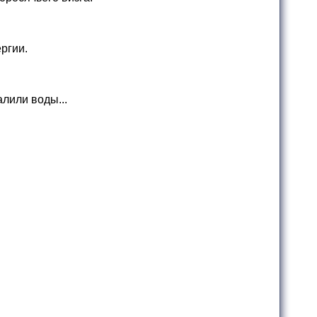
ергии.
алили воды...