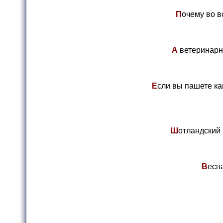
П
очему во в
А
ветеринарны
Е
сли вы пашете как
Ш
отландский 
В
есн