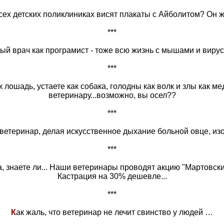
сех детских поликлиниках висят плакаты с Айболитом? Он ж
***
й врач как програмист - тоже всю жизнь с мышами и вирус
***
 лошадь, устаете как собака, голодны как волк и злы как ме
ветеринару...возможно, вы осел??
***
ветеринар, делая искусственное дыхание больной овце, из
***
а, знаете ли... Наши ветеринары проводят акцию "Мартовски
Кастрация на 30% дешевле...
***
К
ак жаль, что ветеринар не лечит свинство у людей …