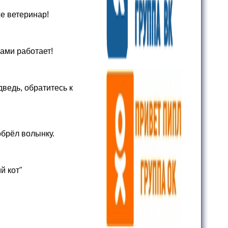
е ветеринар!
ами работает!
дведь, обратитесь к
обрёл волынку.
й кот"