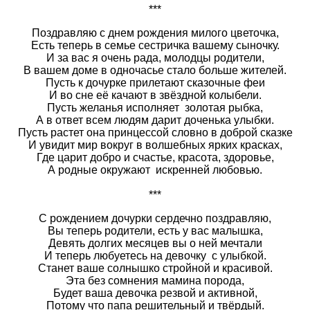
***
Поздравляю с днем рождения милого цветочка,
Есть теперь в семье сестричка вашему сыночку.
И за вас я очень рада, молодцы родители,
В вашем доме в одночасье стало больше жителей.
Пусть к дочурке прилетают сказочные феи
И во сне её качают в звёздной колыбели.
Пусть желанья исполняет золотая рыбка,
А в ответ всем людям дарит доченька улыбки.
Пусть растет она принцессой словно в доброй сказке
И увидит мир вокруг в волшебных ярких красках,
Где царит добро и счастье, красота, здоровье,
А родные окружают искренней любовью.
***
С рождением дочурки сердечно поздравляю,
Вы теперь родители, есть у вас малышка,
Девять долгих месяцев вы о ней мечтали
И теперь любуетесь на девочку с улыбкой.
Станет ваше солнышко стройной и красивой.
Эта без сомнения мамина порода,
Будет ваша девочка резвой и активной,
Потому что папа решительный и твёрдый.