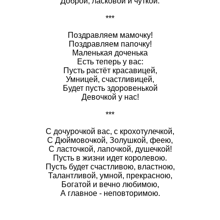
Доброй, ласковой и чуткой.
***
Поздравляем мамочку!
Поздравляем папочку!
Маленькая доченька
Есть теперь у вас:
Пусть растёт красавицей,
Умницей, счастливицей,
Будет пусть здоровенькой
Девочкой у нас!
***
С дочурочкой вас, с крохотулечкой,
С Дюймовочкой, Золушкой, феею,
С ласточкой, лапочкой, душечкой!
Пусть в жизни идет королевою.
Пусть будет счастливою, властною,
Талантливой, умной, прекрасною,
Богатой и вечно любимою,
А главное - неповторимою.