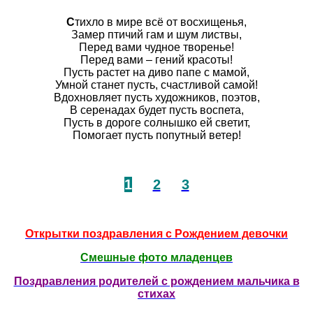
С
тихло в мире всё от восхищенья,
Замер птичий гам и шум листвы,
Перед вами чудное творенье!
Перед вами – гений красоты!
Пусть растет на диво папе с мамой,
Умной станет пусть, счастливой самой!
Вдохновляет пусть художников, поэтов,
В серенадах будет пусть воспета,
Пусть в дороге солнышко ей светит,
Помогает пусть попутный ветер!
1
2
3
Открытки поздравления с Рождением девочки
Смешные фото младенцев
Поздравления родителей с рождением мальчика в
стихах