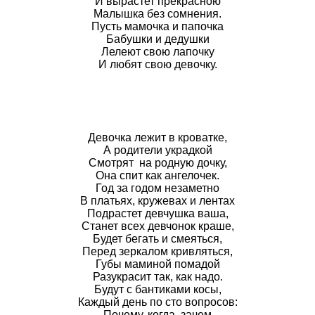
И вырастет прекрасною
Малышка без сомнения.
Пусть мамочка и папочка
Бабушки и дедушки
Лелеют свою лапочку
И любят свою девочку.
Девочка лежит в кроватке,
А родители украдкой
Смотрят на родную дочку,
Она спит как ангелочек.
Год за годом незаметно
В платьях, кружевах и лентах
Подрастет девчушка ваша,
Станет всех девчонок краше,
Будет бегать и смеяться,
Перед зеркалом кривляться,
Губы маминой помадой
Разукрасит так, как надо.
Будут с бантиками косы,
Каждый день по сто вопросов:
Почему, когда, зачем