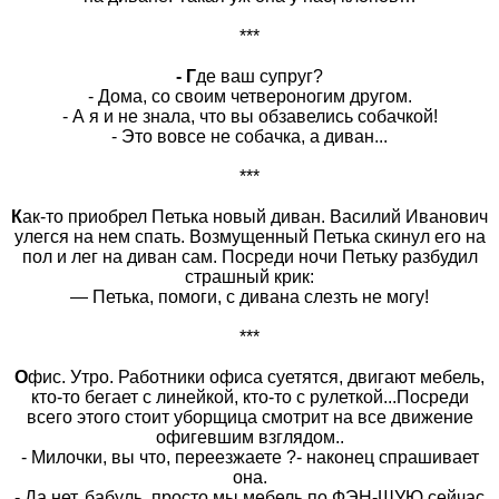
***
- Г
де ваш супруг?
- Дома, со своим четвероногим другом.
- А я и не знала, что вы обзавелись собачкой!
- Это вовсе не собачка, а диван...
***
К
ак-то приобрел Петька новый диван. Василий Иванович
улегся на нем спать. Возмущенный Петька скинул его на
пол и лег на диван сам. Посреди ночи Петьку разбудил
страшный крик:
— Петька, помоги, с дивана слезть не могу!
***
О
фис. Утро. Работники офиса суетятся, двигают мебель,
кто-то бегает с линейкой, кто-то с рулеткой...Посреди
всего этого стоит уборщица смотрит на все движение
офигевшим взглядом..
- Милочки, вы что, переезжаете ?- наконец спрашивает
она.
- Да нет, бабуль, просто мы мебель по ФЭН-ШУЮ сейчас