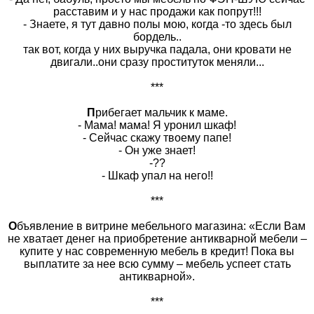
расставим и у нас продажи как попрут!!!
- Знаете, я тут давно полы мою, когда -то здесь был
бордель..
так вот, когда у них выручка падала, они кровати не
двигали..они сразу проституток меняли...
***
П
рибегает мальчик к маме.
- Мама! мама! Я уронил шкаф!
- Сейчас скажу твоему папе!
- Он уже знает!
-??
- Шкаф упал на него!!
***
О
бъявление в витрине мебельного магазина: «Если Вам
не хватает денег на приобретение антикварной мебели –
купите у нас современную мебель в кредит! Пока вы
выплатите за нее всю сумму – мебель успеет стать
антикварной».
***