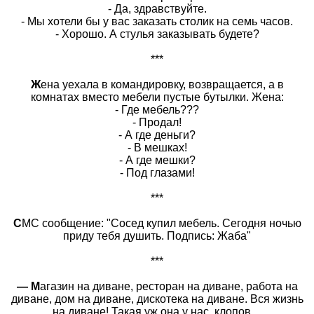
- Да, здравствуйте.
- Мы хотели бы у вас заказать столик на семь часов.
- Хорошо. А стулья заказывать будете?
***
Ж
ена уехала в командировку, возвращается, а в
комнатах вместо мебели пустые бутылки. Жена:
- Где мебель???
- Продал!
- А где деньги?
- В мешках!
- А где мешки?
- Под глазами!
***
С
МС сообщение: "Сосед купил мебель. Сегодня ночью
приду тебя душить. Подпись: Жаба"
***
— М
агазин на диване, ресторан на диване, работа на
диване, дом на диване, дискотека на диване. Вся жизнь
на диване! Такая уж она у нас, клопов…