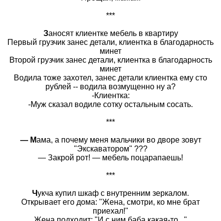
***
З
аносят клиентке мебель в квартиру
Первый грузчик занес детали, клиентка в благодарность
минет
Второй грузчик занес детали, клиентка в благодарность
минет
Водила тоже захотел, занес детали клиентка ему сто
рублей -- водила возмущенно ну а?
-Клиентка:
-Муж сказал водиле сотку остальным сосать.
***
— М
ама, а почему меня мальчики во дворе зовут
"Экскаватором" ???
— Закрой рот! — мебель поцарапаешь!
***
Ч
укча купил шкаф с внутренним зеркалом.
Открывает его дома: "Жена, смотри, ко мне брат
приехал!"
Жена подходит: "И с ним баба какая-то..."