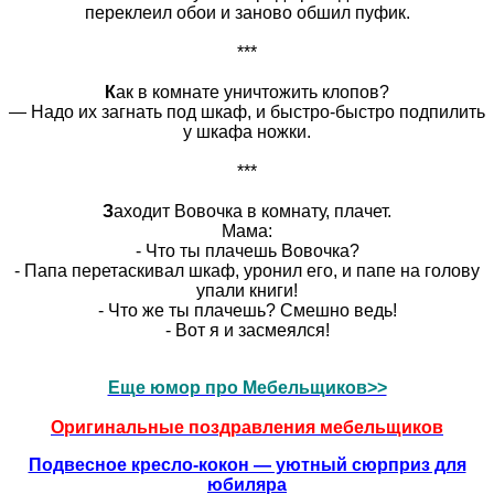
переклеил обои и заново обшил пуфик.
***
К
ак в комнате уничтожить клопов?
— Надо их загнать под шкаф, и быстро-быстро подпилить
у шкафа ножки.
***
З
аходит Вовочка в комнату, плачет.
Мама:
- Что ты плачешь Вовочка?
- Папа перетаскивал шкаф, уронил его, и папе на голову
упали книги!
- Что же ты плачешь? Смешно ведь!
- Вот я и засмеялся!
Еще юмор про Мебельщиков>>
Оригинальные поздравления мебельщиков
Подвесное кресло‑кокон — уютный сюрприз для
юбиляра