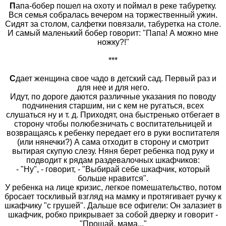
П
апа-бобер пошел на охоту и поймал в реке табуретку.
Вся семья собралась вечером на торжественный ужин.
Сидят за столом, салфетки повязали, табуретка на столе.
И самый маленький бобер говорит: "Папа! А можно мне
ножку?!"
***
С
дает женщина свое чадо в детский сад. Первый раз и
для нее и для него.
Идут, по дороге даются различные указания по поводу
подчинения старшим, ни с кем не ругаться, всех
слушаться ну и т. д. Приходят, она быстренько отбегает в
сторону чтобы полюбезничать с воспитательницей и
возвращаясь к ребенку передает его в руки воспитателя
(или нянечки?) А сама отходит в сторону и смотрит
вытирая скупую слезу. Няня берет ребенка под руку и
подводит к рядам раздевалочных шкафчиков:
- "Ну", - говорит, - "Выбирай себе шкафчик, который
больше нравится".
У ребенка на лице кризис, легкое помешательство, потом
бросает тоскливый взгляд на мамку и протягивает ручку к
шкафчику "с грушей". Дальше все офигели: Он залазиет в
шкафчик, робко прикрывает за собой дверку и говорит -
"Прощай, мама..."