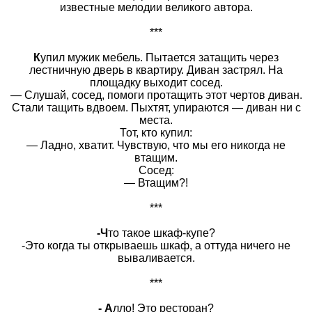
известные мелодии великого автора.
***
К
упил мужик мебель. Пытается затащить через
лестничную дверь в квартиру. Диван застрял. На
площадку выходит сосед.
— Слушай, сосед, помоги протащить этот чертов диван.
Стали тащить вдвоем. Пыхтят, упираются — диван ни с
места.
Тот, кто купил:
— Ладно, хватит. Чувствую, что мы его никогда не
втащим.
Сосед:
— Втащим?!
***
-Ч
то такое шкаф-купе?
-Это когда ты открываешь шкаф, а оттуда ничего не
вываливается.
***
- А
лло! Это ресторан?