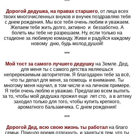
***
Дорогой дедушка, на правах старшего
, от лица всех
твоих многочисленных внуков и внучек поздравляю тебя
с днем рождения. Мы все тебя очень любим и уважаем.
Желаем тебе жить долго, активно и беззаботно. А
болеть мы тебе не разрешаем. Ну, если только на
стадионе за любимую команду. Живи и радуйся каждому
новому дню, будь молод душой!
***
Мой тост за самого лучшего дедушку
на Земле. Дед,
для меня ты с самого детства являешься
непререкаемым авторитетом. Я благодарен тебе за всё,
что ты делал для меня, за помощь и внимание. Ты
многому меня научил, в том числе и на личном примере.
Я тебя очень люблю и уважаю. Предлагаю всем выпить
за то, чтобы мой дедушка прожил еще лет сто, а в аптеку
заходил только для того, чтобы купить крепкого,
ароматного бальзамчика. С днем рождения!
***
Дорогой Дед, всю свою жизнь ты работал
на благо
семьи. Пришло время отдохнуть и заняться тем, что ты