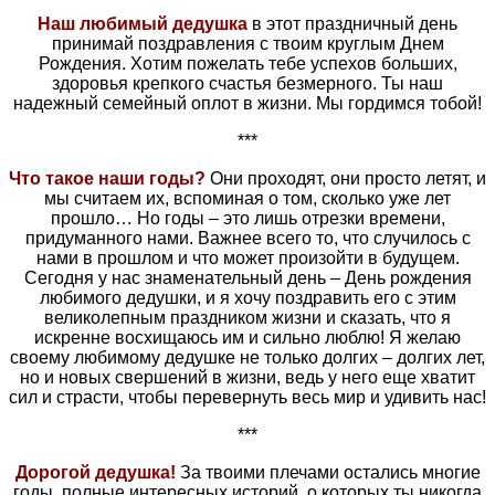
Наш любимый дедушка
в этот праздничный день
принимай поздравления с твоим круглым Днем
Рождения. Хотим пожелать тебе успехов больших,
здоровья крепкого счастья безмерного. Ты наш
надежный семейный оплот в жизни. Мы гордимся тобой!
***
Что такое наши годы?
Они проходят, они просто летят, и
мы считаем их, вспоминая о том, сколько уже лет
прошло… Но годы – это лишь отрезки времени,
придуманного нами. Важнее всего то, что случилось с
нами в прошлом и что может произойти в будущем.
Сегодня у нас знаменательный день – День рождения
любимого дедушки, и я хочу поздравить его с этим
великолепным праздником жизни и сказать, что я
искренне восхищаюсь им и сильно люблю! Я желаю
своему любимому дедушке не только долгих – долгих лет,
но и новых свершений в жизни, ведь у него еще хватит
сил и страсти, чтобы перевернуть весь мир и удивить нас!
***
Дорогой дедушка!
За твоими плечами остались многие
годы, полные интересных историй, о которых ты никогда