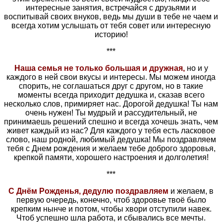
интересные занятия, встречайся с друзьями и
воспитывай своих внуков, ведь мы души в тебе не чаем и
всегда хотим услышать от тебя совет или интересную
историю!
***
Наша семья не только большая и дружная,
но и у
каждого в ней свои вкусы и интересы. Мы можем иногда
спорить, не соглашаться друг с другом, но в такие
моменты всегда приходит дедушка и, сказав всего
несколько слов, примиряет нас. Дорогой дедушка! Ты нам
очень нужен! Ты мудрый и рассудительный, не
принимаешь решений спешно и всегда хочешь знать, чем
живет каждый из нас? Для каждого у тебя есть ласковое
слово, наш родной, любимый дедушка! Мы поздравляем
тебя с Днем рождения и желаем тебе доброго здоровья,
крепкой памяти, хорошего настроения и долголетия!
***
С Днём Рожденья, дедулю поздравляем
и желаем, в
первую очередь, конечно, чтоб здоровье твоё было
крепким нынче и потом, чтобы хвори отступили навек.
Чтоб успешно шла работа, и сбывались все мечты.