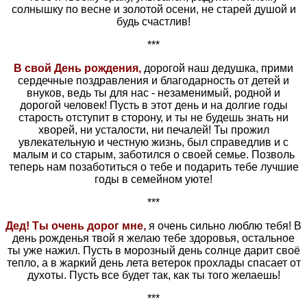
солнышку по весне и золотой осени, не старей душой и
будь счастлив!
***
В свой День рождения,
дорогой наш дедушка, прими
сердечные поздравления и благодарность от детей и
внуков, ведь ты для нас - незаменимый, родной и
дорогой человек! Пусть в этот день и на долгие годы
старость отступит в сторону, и ты не будешь знать ни
хворей, ни усталости, ни печалей! Ты прожил
увлекательную и честную жизнь, был справедлив и с
малым и со старым, заботился о своей семье. Позволь
теперь нам позаботиться о тебе и подарить тебе лучшие
годы в семейном уюте!
***
Дед! Ты очень дорог мне,
я очень сильно люблю тебя! В
день рожденья твой я желаю тебе здоровья, остальное
ты уже нажил. Пусть в морозный день солнце дарит своё
тепло, а в жаркий день лета ветерок прохлады спасает от
духоты. Пусть все будет так, как ты того желаешь!
***