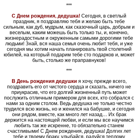
***
С Днем рождения, дедушка!
Сегодня, в светлый
праздник, я поздравляю тебя и желаю быть тебе
сильным, как дуб, мудрым, как сказочный царь, добрым и
веселым, каким можешь быть только ты, и, конечно,
жизнерадостным и окруженным самыми дорогими тебе
людьми! Знай, вся наша семья очень любит тебя, и уже
сегодня мы хотим начать планировать твой столетний
юбилей, на который подарим тебе сто подарков и, может
быть, столько же праправнуков!
***
В День рождения дедушки
я хочу, прежде всего,
поздравить его от чистого сердца и сказать, ничего не
приукрасив, что его долгий жизненный путь может
послужить отличным примером для всех, кто собрался с
нами за одним столом. Ведь дедушка не только честно
трудился всю жизнь, но и женился на бабушке, и сегодня
они рядом, вместе, как много лет назад… Их брак
держится на настоящей любви, и если мы все научимся
любить так же искренне, то обязательно станем
счастливыми! С Днем рождения, дедушка! Долгих лет
тебе и твоему браку, улыбайся, радуйся теплому