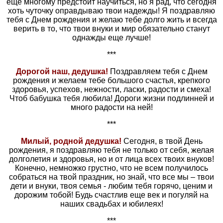
еще многому предстоит научиться, но я рад, что сегодня
хоть чуточку оправдываю твои надежды! Я поздравляю
тебя с Днем рождения и желаю тебе долго жить и всегда
верить в то, что твои внуки и мир обязательно станут
однажды еще лучше!
***
Дорогой наш, дедушка!
Поздравляем тебя с Днем
рождения и желаем тебе большого счастья, крепкого
здоровья, успехов, нежности, ласки, радости и смеха!
Чтоб бабушка тебя любила! Дороги жизни подлинней и
много радости на ней!
***
Милый, родной дедушка!
Сегодня, в твой День
рождения, я поздравляю тебя не только от себя, желая
долголетия и здоровья, но и от лица всех твоих внуков!
Конечно, немножко грустно, что не всем получилось
собраться на твой праздник, но знай, что все мы – твои
дети и внуки, твоя семья - любим тебя горячо, ценим и
дорожим тобой! Будь счастлив еще век и погуляй на
наших свадьбах и юбилеях!
***