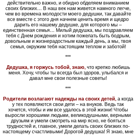
действительно важно, и обидно обделяем вниманием
своих близких… В наш век нам живется намного легче,
чем во времена молодости моего дедушки, так давайте
все вместе с этого дня начнем ценить время и щедро
дарить его нашему дедушке, для которого мы –
единственная семья… Милый дедушка, мы поздравляем
тебя с Днем рождения и хотим пожелать быть бодрым,
довольным и жизнерадостным каждый день, а мы, твоя
семья, окружим тебя настоящим теплом и заботой!
***
Дедушка, я горжусь тобой, знаю,
что крепко любишь
меня. Хочу, чтобы ты всегда был здоров, улыбался и
давал мне свои полезные советы!
***
Родители возлагают надежды на своих детей,
а когда
у тех появляются свои дети – на внуков. Ведь так
хочется, чтобы и им все удалось в этой жизни! Чтобы
выросли хорошими людьми, великодушными, верными
друзьям и умели смотреть на мир ясно, не бояться
трудностей и, главное, умели делать своих близких по-
настоящему счастливыми! Дорогой дедушка! Я знаю, мне