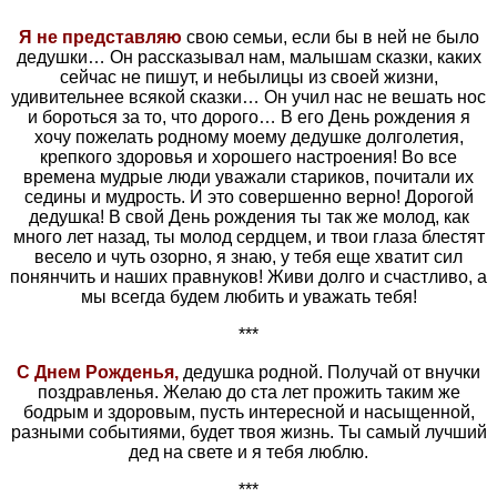
Я не представляю
свою семьи, если бы в ней не было
дедушки… Он рассказывал нам, малышам сказки, каких
сейчас не пишут, и небылицы из своей жизни,
удивительнее всякой сказки… Он учил нас не вешать нос
и бороться за то, что дорого… В его День рождения я
хочу пожелать родному моему дедушке долголетия,
крепкого здоровья и хорошего настроения! Во все
времена мудрые люди уважали стариков, почитали их
седины и мудрость. И это совершенно верно! Дорогой
дедушка! В свой День рождения ты так же молод, как
много лет назад, ты молод сердцем, и твои глаза блестят
весело и чуть озорно, я знаю, у тебя еще хватит сил
понянчить и наших правнуков! Живи долго и счастливо, а
мы всегда будем любить и уважать тебя!
***
С Днем Рожденья,
дедушка родной. Получай от внучки
поздравленья. Желаю до ста лет прожить таким же
бодрым и здоровым, пусть интересной и насыщенной,
разными событиями, будет твоя жизнь. Ты самый лучший
дед на свете и я тебя люблю.
***