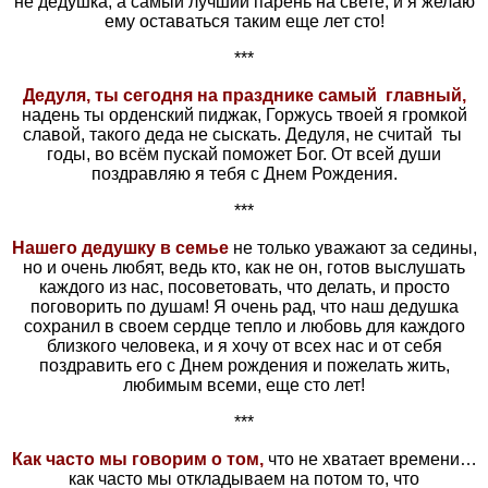
не дедушка, а самый лучший парень на свете, и я желаю
ему оставаться таким еще лет сто!
***
Дедуля, ты сегодня на празднике самый главный,
надень ты орденский пиджак, Горжусь твоей я громкой
славой, такого деда не сыскать. Дедуля, не считай ты
годы, во всём пускай поможет Бог. От всей души
поздравляю я тебя с Днем Рождения.
***
Нашего дедушку в семье
не только уважают за седины,
но и очень любят, ведь кто, как не он, готов выслушать
каждого из нас, посоветовать, что делать, и просто
поговорить по душам! Я очень рад, что наш дедушка
сохранил в своем сердце тепло и любовь для каждого
близкого человека, и я хочу от всех нас и от себя
поздравить его с Днем рождения и пожелать жить,
любимым всеми, еще сто лет!
***
Как часто мы говорим о том,
что не хватает времени…
как часто мы откладываем на потом то, что