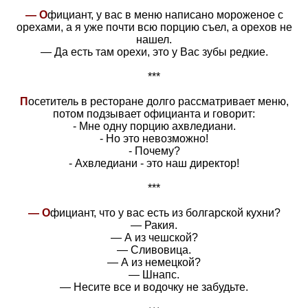
— О
фициант, у вас в меню написано мороженое с
орехами, а я уже почти всю порцию съел, а орехов не
нашел.
— Да есть там орехи, это у Вас зубы редкие.
***
П
осетитель в ресторане долго рассматривает меню,
потом подзывает официанта и говорит:
- Мне одну порцию ахвледиани.
- Но это невозможно!
- Почему?
- Ахвледиани - это наш директор!
***
— О
фициант, что у вас есть из болгарской кухни?
— Ракия.
— А из чешской?
— Сливовица.
— А из немецкой?
— Шнапс.
— Несите все и водочку не забудьте.