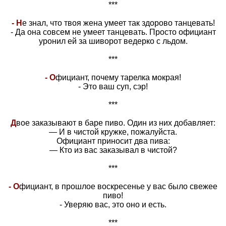
***
- Н
е знал, что твоя жена умеет так здорово танцевать!
- Да она совсем не умеет танцевать. Просто официант
уронил ей за шиворот ведерко с льдом.
***
- О
фициант, почему тарелка мокрая!
- Это ваш суп, сэр!
***
Д
вое заказывают в баре пиво. Один из них добавляет:
— И в чистой кружке, пожалуйста.
Официант приносит два пива:
— Кто из вас заказывал в чистой?
***
- О
фициант, в прошлое воскресенье у вас было свежее
пиво!
- Уверяю вас, это оно и есть.
***