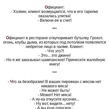
О
фициант:
- Хозяин, клиент возмущается, что в его тарелке
оказалась улитка!
- Включи ее в счет!
***
О
фициант в ресторане откупоривает бутылку. Грохот,
огонь, клубы дыма, из которых под потолком появляется
небритое лицо в чалме. Клиент:
- Что это?!
- Это... это джинн!
- Но я же заказывал шампанское! Принесите жалобную
книгу!
***
- Ч
то за безобразие! В ваших пирожках с мясом нет
никакого мяса!
- Не может быть!
- Может! Нет мяса!
- А ну-ка откусите кусочек...
- Ну вот, видите... нету!
- А вы еще откусите...