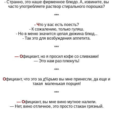
- Странно, это наше фирменное блюдо. А, извините, вы
часто употребляете раствор стирального порошка?
***
- Ч
то у вас есть поесть?
- К сожалению, только гуляш.
- Но в меню значится целая дюжина блюд...
- Так это для возбуждения аппетита.
***
— О
фициант, но я просил кофе со сливками!
— Это нам раз плюнуть!
***
О
фициант, что это за д%pьмо вы мне пpинесли, да еще и
такая маленькая порция!
***
— О
фициант, вы мне вино мутное налили.
— Нет, вино отличное, это просто стакан грязный.