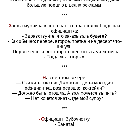
большую поpцию в целях pекламы.
***
З
ашел мужчина в ресторан, сел за столик. Подошла
официантка:
- Здравствуйте, что заказывать будете?
- Как обычно: первое, второе, третье и на десерт что-
нибудь.
- Первое есть, а вот второго нет, хоть сама ложись.
- Тогда два вторых.
***
Н
а светском вечере:
— Скажите, миссис Джонсон, где та молодая
официантка, разносившая коктейли?
— Должно быть, отошла. А вам хочется выпить?
— Нет, хочется знать, где мой супруг.
***
- О
фициант! Зубочистку!
- Занята!