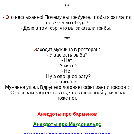
***
- Э
то неслыханно! Почему вы требуете, чтобы я заплатил
по счету до обеда?
- Дело в том, сэр, что вы заказали грибы...
***
З
аходит мужчина в ресторан:
- У вас есть рыба?
- Нет.
- А мясо?
- Нет.
- Ну а овощное рагу?
- Тоже нет.
Мужчина ушел. Вдруг его догоняет официант и говорит:
- Сэр, я вам забыл сказать, что запеченной утки у нас
тоже нет.
Анекдоты про барменов
Анекдоты про Макдональдс