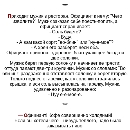
***
П
риходит мужик в ресторан. Официант к нему: "Чего
изволите?" Мужик заказал себе поесть-попить, а
официант спрашивает:
- Соль будете?
- Буду.
- А вам какой сорт: "во-блин" или "ну-е-мое"?
- А хрен его разберет, неси оба.
Официант приносит здоровое, благоухающее блюдо и
две солонки.
Мужик берет первую солонку и начинает ее трясти:
оттуда падают две-три крупинки. Мужик со словами: "Во
бли-ин!" раздраженно отставляет солонку и берет вторую.
Только поднес к тарелке, как у солонки отвалилась
крышка, и вся соль высыпалась на тарелку. Мужик,
удивленно и разочарованно:
- Нуу е-е-мое-е.
***
— О
фициант! Кофе совершенно холодный!
— Если вы хотели чего—нибудь теплого, надо было
заказывать пиво!