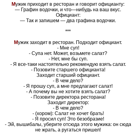
М
ужик приходит в ресторан и говорит официанту:
— Графин водочки, и что—нибудь на ваш вкус.
Официант:
— Так и запишем — два графина водочки.
***
М
ужик заходит в ресторан. Подходит официант.
- Мне суп!
- Супа нет. Может, возьмете салат?
- Нет, мне бы суп.
- Я все-таки настоятельно рекомендую взять салат.
- Позовите старшего официанта!
Заходит старший официант.
- В чем дело?
- Я прошу суп, а мне предлагают салат!
- А почему вы не хотите взять салат?
- Позовите директора ресторана!
Заходит директор:
- В чем дело?
- (хором): Салат не хочет брать!
- Я просил суп! Это безобразие!
- Эй, вышибалы, уберите отсюда этого мужика: он сюда
не жрать, а ругаться пришел!