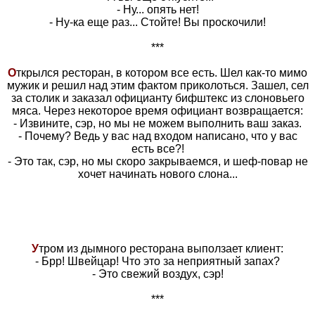
- Ну... опять нет!
- Ну-ка еще раз... Стойте! Вы проскочили!
***
О
ткрылся ресторан, в котором все есть. Шел как-то мимо
мужик и решил над этим фактом приколоться. Зашел, сел
за столик и заказал официанту бифштекс из слоновьего
мяса. Через некоторое время официант возвращается:
- Извините, сэр, но мы не можем выполнить ваш заказ.
- Почему? Ведь у вас над входом написано, что у вас
есть все?!
- Это так, сэр, но мы скоро закрываемся, и шеф-повар не
хочет начинать нового слона...
У
тром из дымного ресторана выползает клиент:
- Брр! Швейцар! Что это за неприятный запах?
- Это свежий воздух, сэр!
***