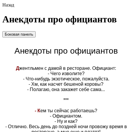
Назад
Анекдоты про официантов
Боковая панель
Анекдоты про официантов
Д
жентльмен с дамой в ресторане. Официант:
- Чего изволите?
- Что-нибудь экзотическое, пожалуйста.
- Хм, как насчет бешеной коровы?
- Полагаю, она закажет себе сама...
***
- К
ем ты сейчас работаешь?
- Официантом.
- Ну и как?
- Отлично. Весь день до поздней ночи провожу время в
ресторане, а мне еще и платят!