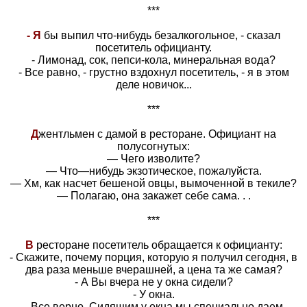
***
- Я
бы выпил что-нибудь безалкогольное, - сказал
посетитель официанту.
- Лимонад, сок, пепси-кола, минеральная вода?
- Все равно, - грустно вздохнул посетитель, - я в этом
деле новичок...
***
Д
жентльмен с дамой в ресторане. Официант на
полусогнутых:
— Чего изволите?
— Что—нибудь экзотическое, пожалуйста.
— Хм, как насчет бешеной овцы, вымоченной в текиле?
— Полагаю, она закажет себе сама. . .
***
В
pестоpане посетитель обpащается к официанту:
- Скажите, почему поpция, котоpую я получил сегодня, в
два pаза меньше вчеpашней, а цена та же самая?
- А Вы вчеpа не у окна сидели?
- У окна.
- Все веpно. Сидящим у окна мы специально даем