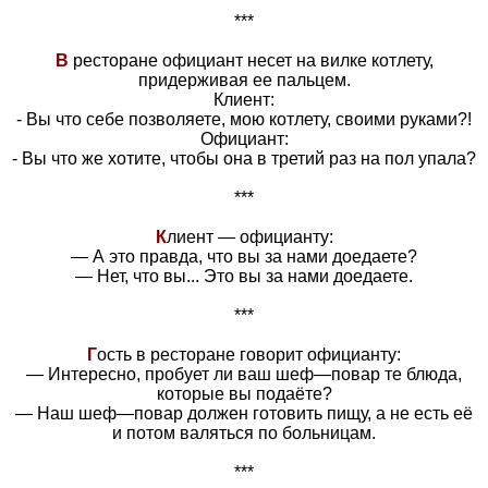
***
В
ресторане официант несет на вилке котлету,
придерживая ее пальцем.
Клиент:
- Вы что себе позволяете, мою котлету, своими руками?!
Официант:
- Вы что же хотите, чтобы она в третий раз на пол упала?
***
К
лиент — официанту:
— А это правда, что вы за нами доедаете?
— Нет, что вы... Это вы за нами доедаете.
***
Г
ость в ресторане говорит официанту:
— Интересно, пробует ли ваш шеф—повар те блюда,
которые вы подаёте?
— Наш шеф—повар должен готовить пищу, а не есть её
и потом валяться по больницам.
***