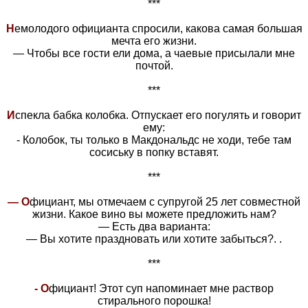
***
Н
емолодого официанта спросили, какова самая большая
мечта его жизни.
— Чтобы все гости ели дома, а чаевые присылали мне
почтой.
***
И
спекла бабка колобка. Отпускает его погулять и говорит
ему:
- Колобок, ты только в Макдональдс не ходи, тебе там
сосиську в попку вставят.
***
— О
фициант, мы отмечаем с супругой 25 лет совместной
жизни. Какое вино вы можете предложить нам?
— Есть два варианта:
— Вы хотите праздновать или хотите забыться?. .
***
- О
фициант! Этот суп напоминает мне раствор
стирального порошка!