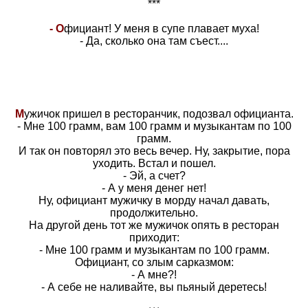
***
- О
фициант! У меня в супе плавает муха!
- Да, сколько она там съест....
М
ужичок пришел в ресторанчик, подозвал официанта.
- Мне 100 грамм, вам 100 грамм и музыкантам по 100
грамм.
И так он повторял это весь вечер. Ну, закрытие, пора
уходить. Встал и пошел.
- Эй, а счет?
- А у меня денег нет!
Ну, официант мужичку в морду начал давать,
продолжительно.
На другой день тот же мужичок опять в ресторан
приходит:
- Мне 100 грамм и музыкантам по 100 грамм.
Официант, со злым сарказмом:
- А мне?!
- А себе не наливайте, вы пьяный деретесь!