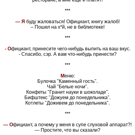
***
— Я
буду жаловаться! Официант, книгу жалоб!
– Пошел на х*й, не в библиотеке!
***
- О
фициант, принесите чего-нибудь выпить на ваш вкус.
- Спасибо, сэр. А вам что-нибудь принести?
***
М
еню:
Булочка "Каменный гость".
Чай "Белые ночи".
Конфеты "Гранит науки в шоколаде".
Бифштекс "Дожуем до понедельника".
Котлеты "Доживем до понедельника".
***
— О
фициант, а почему у меня в супе слуховой аппарат?!
— Простите, что вы сказали?