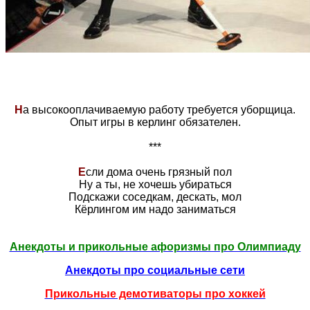
Н
а высокооплачиваемую работу требуется уборщица.
Опыт игры в керлинг обязателен.
***
Е
сли дома очень грязный пол
Ну а ты, не хочешь убираться
Подскажи соседкам, дескать, мол
Кёрлингом им надо заниматься
Анекдоты и прикольные афоризмы про Олимпиаду
Анекдоты про социальные сети
Прикольные демотиваторы про хоккей