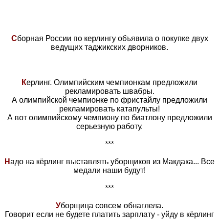
С
борная России по керлингу объявила о покупке двух
ведущих таджикских дворников.
К
ерлинг. Олимпийским чемпионкам предложили
рекламировать швабры.
А олимпийской чемпионке по фристайлу предложили
рекламировать катапульты!
А вот олимпийскому чемпиону по биатлону предложили
серьезную работу.
***
Н
адо на кёрлинг выставлять уборщиков из Макдака... Все
медали наши будут!
***
У
борщица совсем обнаглела.
Говорит если не будете платить зарплату - уйду в кёрлинг