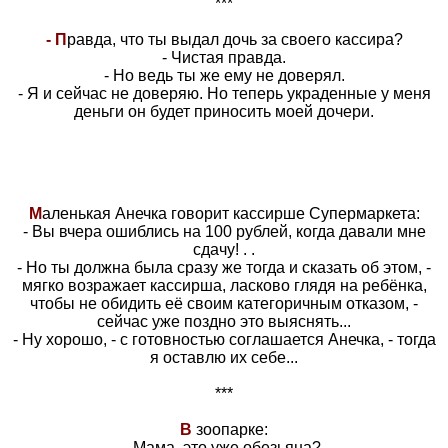
***
- П
равда, что ты выдал дочь за своего кассира?
- Чистая правда.
- Но ведь ты же ему не доверял.
- Я и сейчас не доверяю. Но теперь украденные у меня
деньги он будет приносить моей дочери.
М
аленькая Анечка говорит кассирше Супермаркета:
- Вы вчера ошиблись на 100 рублей, когда давали мне
сдачу! . .
- Но ты должна была сразу же тогда и сказать об этом, -
мягко возражает кассирша, ласково глядя на ребёнка,
чтобы не обидить её своим категоричным отказом, -
сейчас уже поздно это выяснять...
- Ну хорошо, - с готовностью соглашается Анечка, - тогда
я оставлю их себе...
***
В
зоопарке:
-Мама, это уже обезьяна?