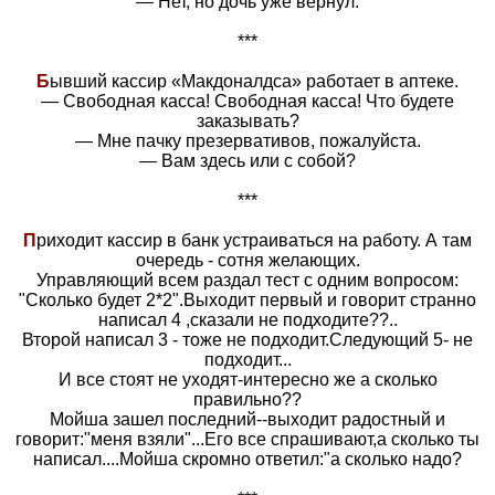
— Нет, но дочь уже вернул.
***
Б
ывший кассир «Макдоналдса» работает в аптеке.
— Свободная касса! Свободная касса! Что будете
заказывать?
— Мне пачку презервативов, пожалуйста.
— Вам здесь или с собой?
***
П
риходит кассир в банк устраиваться на работу. А там
очередь - сотня желающих.
Управляющий всем раздал тест с одним вопросом:
"Сколько будет 2*2".Выходит первый и говорит странно
написал 4 ,сказали не подходите??..
Второй написал 3 - тоже не подходит.Следующий 5- не
подходит...
И все стоят не уходят-интересно же а сколько
правильно??
Мойша зашел последний--выходит радостный и
говорит:"меня взяли"...Его все спрашивают,а сколько ты
написал....Мойша скромно ответил:"а сколько надо?