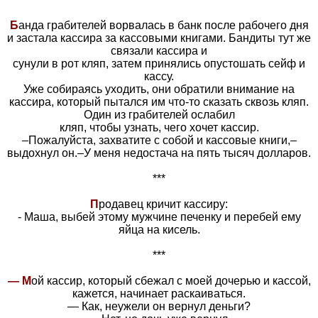
Б
анда грабителей ворвалась в банк после рабочего дня
и застала кассира за кассовыми книгами. Бандиты тут же
связали кассира и
сунули в рот кляп, затем принялись опустошать сейф и
кассу.
Уже собираясь уходить, они обратили внимание на
кассира, который пытался им что-то сказать сквозь кляп.
Один из грабителей ослабил
кляп, чтобы узнать, чего хочет кассир.
–Пожалуйста, захватите с собой и кассовые книги,–
выдохнул он.–У меня недостача на пять тысяч долларов.
***
П
родавец кричит кассиру:
- Маша, выбей этому мужчине печенку и перебей ему
яйца на кисель.
***
— М
ой кассир, который сбежал с моей дочерью и кассой,
кажется, начинает раскаиваться.
— Как, неужели он вернул деньги?