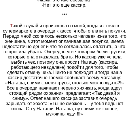
-Hет, это еще кассир..
***
Т
акой случай и произошел со мной, когда я стоял в
супермаркете в очереди к кассе, чтобы оплатить покупки.
Передо мной скопилось несколько человек из-за того, что
женщина, в этот момент оплачивавшая покупки, имела
недостаточно денег и что-то соглашалась оплатить, а что-
то просила убрать. Очередным ее товаром были трусики,
которые она отказалась брать. Но кассир уже успела
выбить чек, поэтому она просит Наташу (кассира,
работающего невдалеке) подойти для того, чтобы
сделать отмену чека. Никто не подходит и тогда наша
кассир достаточно громко сообщает всему магазину:
«Наташа, сними с меня трусы, сколько можно ждать?!»
Все в очереди начинают нервно хихикать, когда вдруг
стоящий рядом охранник, предлагает: «Так давай я
сниму». Ответ нашего кассира заставил очередь
зарыдать от хохота: «Ты не сможешь – у тебя ведь нет
ключа. Он у Наташи. Наташа, ну сними же скорее,
мужчины ждут!!!»