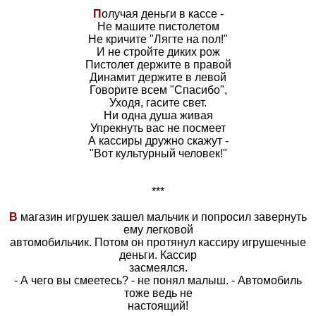
П
олучая деньги в кассе -
Не машите пистолетом
Не кричите "Лягте на пол!"
И не стройте диких рож
Пистолет держите в правой
Динамит держите в левой
Говорите всем "Спасибо",
Уходя, гасите свет.
Ни одна душа живая
Упрекнуть вас не посмеет
А кассиры дружно скажут -
"Вот культурный человек!"
***
В
магазин игрушек зашел мальчик и попросил завернуть
ему легковой
автомобильчик. Потом он протянул кассиру игрушечные
деньги. Кассир
засмеялся.
- А чего вы смеетесь? - не понял малыш. - Автомобиль
тоже ведь не
настоящий!