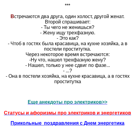
***
В
стречаются два друга, один холост, другой женат.
Второй спрашивает:
- Ты чего не женишься?
- Жену ищу трехфазную.
- Это как?
- Чтоб в гостях была красавица, на кухне хозяйка, а в
постели проститутка.
Через некоторое время встречаются:
-Ну что, нашел трехфазную жену?
- Нашел, только у нее сдвиг по фазе...
- ...?
- Она в постели хозяйка, на кухне красавица, а в гостях
проститутка
Еще анекдоты про электриков>>
Статусы и афоризмы про электриков и энергетиков
Прикольные поздравления с Днем энергетика