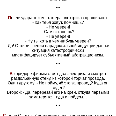
***
П
осле удара током стажера электрика спрашивают:
- Как тебя зовут, помнишь?
- Не уверен!
- Сам встанешь?
- Не уверен!
- Ну ты хоть в чем-нибудь уверен?
- Да! С точки зрения парадоксальной индукции данная
ситуация катастрофически
мистифицирует субъективный абстракционизм.
***
В
коридоре фирмы стоят два электрика и смотрят
раздолбанную стену, из которой торчат провода.
Один другому: - Не пойму, чё это за провод? Куда он
ведет?
Второй: - Да, перерезай его на хрен, откуда первыми
заматерятся, туда и пойдем…
***
С
тарая Одесса. К пожилому еврею прихдит мер города с