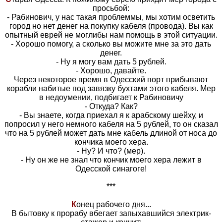
просьбой:
- Рабинович, у нас такая проблеммы, мы хотим осветить
город но нет денег на покупку кабеля (провода). Вы как
опытный еврей не моглибы нам помощь в этой ситуации.
- Хорошо помогу, а сколько вы можите мне за это дать
денег.
- Ну я могу вам дать 5 рублей.
- Хорошо, давайте.
Через некоторое время в Одесский порт прибывают
корабли набитые под завязку бухтами этого кабеля. Мер
в недоумении, подбигает к Рабиновичу
- Откуда? Как?
- Вы знаете, когда приехал я к арабскому шейху, и
попросил у него немного кабеля на 5 рублей, то он сказал
что на 5 рублей может дать мне кабель длиной от носа до
кончика моего хера.
- Ну? И что? (мер).
- Ну он же не знал что кончик моего хера лежит в
Одесской синагоге!
***
К
онец рабочего дня...
В бытовку к прорабу вбегает запыхавшийся электрик-