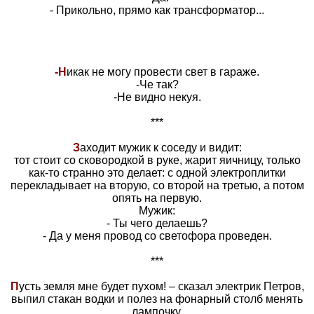
- Прикольно, прямо как трансформатор...
-Н
икак не могу провести свет в гараже.
-Че так?
-Не видно некуя.
***
З
аходит мужик к соседу и видит:
тот стоит со сковородкой в руке, жарит яичницу, только
как-то странно это делает: с одной электроплитки
перекладывает на вторую, со второй на третью, а потом
опять на первую.
Мужик:
- Ты чего делаешь?
- Да у меня провод со светофора проведен.
***
П
усть земля мне будет пухом! – сказал электрик Петров,
выпил стакан водки и полез на фонарный столб менять
лампочку.