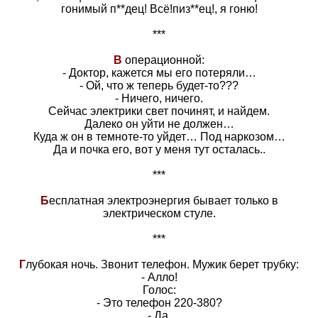
гонимый п**дец! Всё!пиз**ец!, я гоню!
***
В
операционной:
- Доктор, кажется мы его потеряли…
- Ой, что ж теперь будет-то???
- Ничего, ничего.
Сейчас электрики свет починят, и найдем.
Далеко он уйти не должен…
Куда ж он в темноте-то уйдет… Под наркозом…
Да и почка его, вот у меня тут осталась..
***
Б
есплатная электроэнергия бывает только в
электрическом стуле.
***
Г
лубокая ночь. Звонит телефон. Мужик берет трубку:
- Алло!
Голос:
- Это телефон 220-380?
- Да.