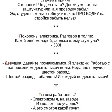
стажер и кричит:
- Степаныч! Че делать-то? Девки уже стены
заштукатурили, а я проводку забыл!
- Эх, студент, сколько тебя учить, что ПРО ВОДКУ на
стройке забыть нельзя!
***
П
охороны электрика. Разговор в толпе:
- Какой ещё молодой, сколько ж ему стукнуло?
- 380!
***
-
Д
евушка, давайте познакомимся. Я электрик. Работаю с
напряжением десять тысяч вольт. Недавно получил
шестой разряд.
- Шестой разряд – обалдеть! И каждый по десять тысяч!
***
-
Т
ы кем работаешь?
- Электриком я, на заводе...
- И сколько получаешь?
- А это смотря какой грунт...