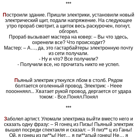
***
П
остроили здание. Пришли электрики, установили новый
электрический щит, подали напряжение. На следующее
утро прораб смотрит, а щиток весь раскурочен, погнут,
обгорел.
Прораб вызывает мастера на ковер: – Вы что здесь,
охренели все? Что происходит?
Мастер: – А…, да, это гастарбайтеры электронную почту
из сети получали.
- Ну и что? Все получили?
- Получили все, но прочитать никто не успел.
П
ьяный электрик уткнулся лбом в столб. Рядом
болтается оголенный провод. Электрик: - Неее
пооонняял... Хватает рукой провод, дергается от удара
током: - Все.Понял.Понял
***
З
аболел артист. Уломали электрика выйти вместо него и
сказать одну фразу: – Я гонец из Пизы! Пьяный электрик
вышел посреди спектакля и сказал: – Я пиз** ц из Ганы!
Ой, я гонец из пи**ы! Нет… я пи**атый гонец! Не… я