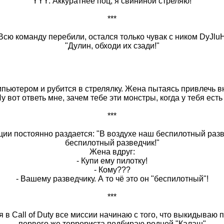
YYY: Аккуратнее поц, я свининой стреляю!
***
. Всю команду перебили, остался только чувак с ником DyJluH
"Дулин, обходи их сзади!"
мпьютером и рубится в стрелялку. Жена пытаясь привлечь в
Ну вот ответь мне, зачем тебе эти монстры, когда у тебя есть
***
ции постоянно раздается: "В воздухе наш беспилотный разв
беспилотный разведчик!"
Жена вдруг:
- Купи ему пилотку!
- Кому???
- Вашему разведчику. А то чё это он "беспилотный"!
***
я в Call of Duty все миссии начинаю с того, что выкидываю 
первого же террориста подбираю родной "Калаш"