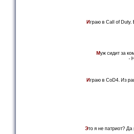
И
граю в Call of Duty
М
уж сидит за ко
- 
И
граю в CoD4. Из ра
Э
то я не патриот? Да 