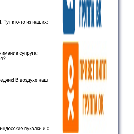
. Тут кто-то из наших:
нимание супруга:
 я?
едчик! В воздухе наш
пиндосские пукалки и с