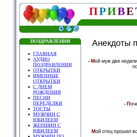
П
Р
И
В
Е
Анекдоты п
ПОЗДРАВЛЕНИЯ
ГЛАВНАЯ
АУДИО
- М
ой муж две недели
ПОЗДРАВЛЕНИЯ
п
ОТКРЫТКИ
ИМЕННЫЕ
ОТКРЫТКИ
С ДНЕМ
РОЖДЕНИЯ
ПЕСНИ
ПЕРЕДЕЛКИ
- П
оч
ТОСТЫ
МУЖЧИН С
ЮБИЛЕЕМ
ЖЕНЩИН С
ЮБИЛЕЕМ
М
ой отец прошел вс
МУЖЧИН ПО