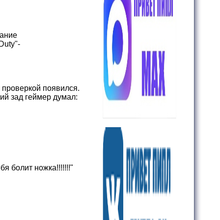
вание
Duty"-
с проверкой появился.
ший зад геймер думал:
 болит ножка!!!!!!!"