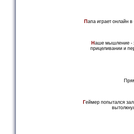
П
апа играет онлайн в
Н
аше мышление - э
прицеливании и пе
Прям
Г
еймер попытался зале
вытолкнула