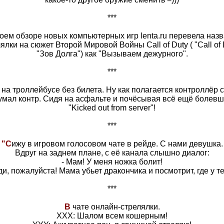
***
оем обзоре новых компьютерных игр lenta.ru перевела наз
ялки на сюжет Второй Мировой Войны Call of Duty ( "Call of 
"Зов Долга") как "Вызываем дежурного".
***
 на троллейбусе без билета. Ну как полагается контроллёр 
одумал контр. Сидя на асфальте и почёсывая всё ещё болев
"Kicked out from server"!
***
"С
ижу в игровом голосовом чате в рейде. С нами девушка.
Вдруг на заднем плане, с её канала слышно диалог:
- Мам! У меня ножка болит!
, пожалуйста! Мама убьет дракончика и посмотрит, где у тебя
***
В
чате онлайн-стрелялки.
XXX: Шалом всем кошерным!