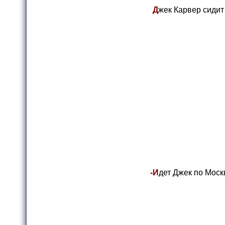
Д
жек Карвер сидит 
-И
дет Джек по Моск