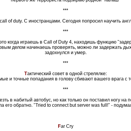
***
 call of duty. С иностранцами. Сегодня попросил научить ан
***
то когда играешь в Call of Duty 4, находишь функцию "зад
рвым делом начинаешь проверять, можно ли задержать дыха
задохнулся и умер.
***
Т
актический совет в одной стрелялке:
ые и точные попадания в голову сбивают вашего врага с т
***
зть в набитый автобус, но как только он поставил ногу на п
 его обратно. "Tried to connect but server was full!" - подума
F
ar Cry