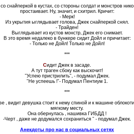
со снайперкой в кустах, со стороны солдат и монстров нико
простаивает. Ну, значит, и схитрил. Кричит:
- Мерк!
Из укрытия ыглядывает голова, Джек снайперкой снял.
- Трайден!
Выглядывает из кустов монстр, Джек его снимает.
В это время недалеко в бункере сидит Дойл и причитает:
- Только не Дойл! Только не Дойл!
***
С
идит Джек в засаде.
А тут траген сбоку как выскочит!
"Успею пристрилить", - подумал Джек.
"Не успеешь !"- Подумал Пентиум 1.
***
ве , видит девушка стоит к нему спиной и к машине облокот
мягкому месту.
Она обернулась , нашивка ГИБДД !
-Черт , даже не додумался сохраниться " - подумал Джек.
Анекдоты про нас в социальных сетях