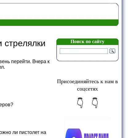
и стрелялки
Поиск по сайту
ень перейти. Вчера к
л.
Присоединяйтесь к нам в
соцсетях
👇 👇
теров?
можно ли пистолет на