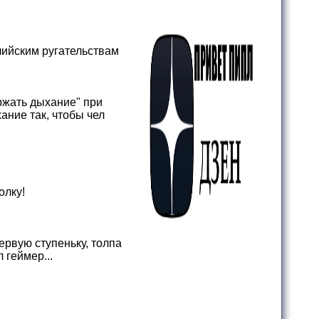
глийским ругательствам
ержать дыхание" при
ние так, чтобы чел
олку!
ервую ступеньку, толпа
л геймер...