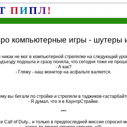
Т
П
И
П
Л
!
ро компьютерные игры - шутеры 
 никак не мог в компьютерной стрелялке на следующий уров
одъезду подошла и сразу поняла, что сегодня тоже не проше
- А как?
- Гляжу - наш монитор на асфальте валяется.
ему вы бегали по стройке и стреляли в таджиков-гастарбай
- Я думал, что я в КаунтрСтрайке.
***
е Call of Duty... и только в предпоследней миссии спросил 
какое-то другое оружие сменить =)))